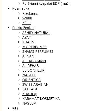
Purškiami kvepalai EDP (maži)
Kosmetika
Plaukams
Veidui
Kūnui
Prekių ženklai
ASHRY NATURAL
AYAT
KHALIS
MY PERFUMES
SHAMS PERFUMES
AFNAN
AL HARAMAIN
AL REHAB
LE BONHEUR
NABEEL
ORIENTICA
SWISS ARABIAN
LATTAFA
KHADLAJ
KARAMAT KOSMETIKA
NASEEM
Kita