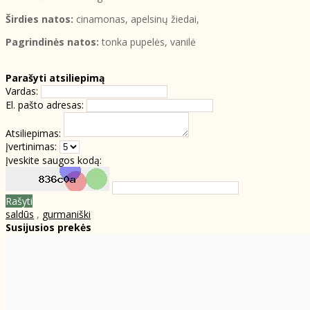
Širdies natos:
cinamonas, apelsinų žiedai,
Pagrindinės natos:
tonka pupelės, vanilė
Parašyti atsiliepimą
Vardas:
El. pašto adresas:
Atsiliepimas:
Įvertinimas:
Įveskite saugos kodą:
Rašyti
saldūs
,
gurmaniški
Susijusios prekės