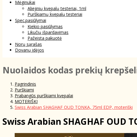
Mėginukai
Aliejinių kvepalų testeriai, 1ml
Purškiamų kvepalų testeriai
Spec.pasiūlymai
Kiekio pasiūlymas
Likučių išpardavimas
Pažeista pakuotė
Norų sąrašas
Dovanų idėjos
NuoIaidos kodas prekių krepšel
Pagrindinis
Purškiami
Prabangūs purškiami kvepalai
MOTERIŠKI
Swiss Arabian SHAGHAF OUD TONKA, 75ml EDP, moteriški
Swiss Arabian SHAGHAF OUD TO