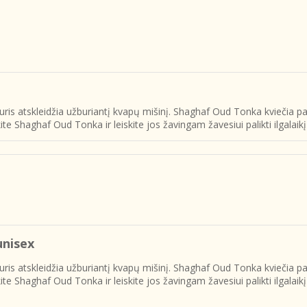
is atskleidžia užburiantį kvapų mišinį. Shaghaf Oud Tonka kviečia pasiju
ite Shaghaf Oud Tonka ir leiskite jos žavingam žavesiui palikti ilgalaikį
unisex
is atskleidžia užburiantį kvapų mišinį. Shaghaf Oud Tonka kviečia pasiju
ite Shaghaf Oud Tonka ir leiskite jos žavingam žavesiui palikti ilgalaikį