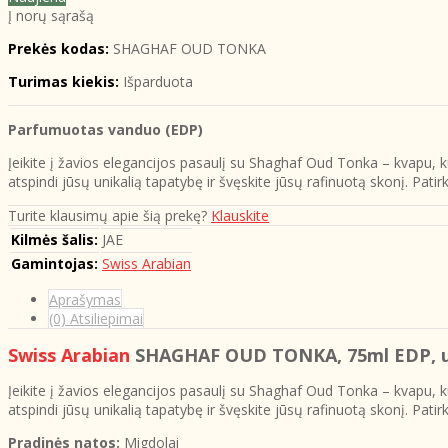
Į norų sąrašą
Prekės kodas:
SHAGHAF OUD TONKA
Turimas kiekis:
Išparduota
Parfumuotas vanduo (EDP)
Įeikite į žavios elegancijos pasaulį su Shaghaf Oud Tonka – kvapu, kur
atspindi jūsų unikalią tapatybę ir švęskite jūsų rafinuotą skonį. Patirk
Turite klausimų apie šią prekę?
Klauskite
Kilmės šalis:
JAE
Gamintojas:
Swiss Arabian
Aprašymas
(0) Atsiliepimai
Swiss Arabian
SHAGHAF OUD TONKA
, 75ml EDP, 
Įeikite į žavios elegancijos pasaulį su Shaghaf Oud Tonka – kvapu, kur
atspindi jūsų unikalią tapatybę ir švęskite jūsų rafinuotą skonį. Patirk
Pradinės natos:
Migdolai