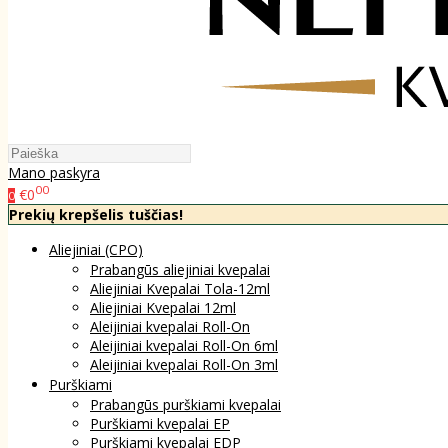
Mano paskyra
00
€0
0
Prekių krepšelis tuščias!
Aliejiniai (CPO)
Prabangūs aliejiniai kvepalai
Aliejiniai Kvepalai Tola-12ml
Aliejiniai Kvepalai 12ml
Aleijiniai kvepalai Roll-On
Aleijiniai kvepalai Roll-On 6ml
Aleijiniai kvepalai Roll-On 3ml
Purškiami
Prabangūs purškiami kvepalai
Purškiami kvepalai EP
Purškiami kvepalai EDP