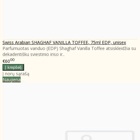
Swiss Arabian SHAGHAF VANILLA TOFFEE, 75ml EDP, unisex
Parfumuotas vanduo (EDP) Shaghaf Vanilla Toffee atsiskleidžia su
dekadentišku sviestinio iriso ir..
00
€60
Į norų sąrašą
Naujiena