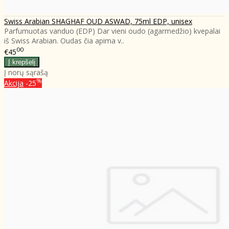
Swiss Arabian SHAGHAF OUD ASWAD, 75ml EDP, unisex
Parfumuotas vanduo (EDP) Dar vieni oudo (agarmedžio) kvepalai
iš Swiss Arabian. Oudas čia apima v..
00
€45
Į norų sąrašą
%
Akcija
-25