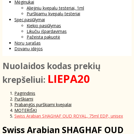
Mėginukai
Aliejinių kvepalų testeriai, 1ml
Purškiamų kvepalų testeriai
Spec.pasiūlymai
Kiekio pasiūlymas
Likučių išpardavimas
Pažeista pakuotė
Norų sąrašas
Dovanų idėjos
NuoIaidos kodas prekių
LIEPA20
krepšeliui:
Pagrindinis
Purškiami
Prabangūs purškiami kvepalai
MOTERIŠKI
Swiss Arabian SHAGHAF OUD ROYAL, 75ml EDP, unisex
Swiss Arabian SHAGHAF OUD