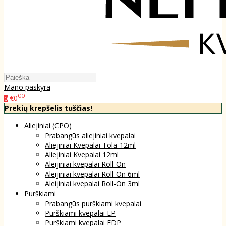
Mano paskyra
00
€0
0
Prekių krepšelis tuščias!
Aliejiniai (CPO)
Prabangūs aliejiniai kvepalai
Aliejiniai Kvepalai Tola-12ml
Aliejiniai Kvepalai 12ml
Aleijiniai kvepalai Roll-On
Aleijiniai kvepalai Roll-On 6ml
Aleijiniai kvepalai Roll-On 3ml
Purškiami
Prabangūs purškiami kvepalai
Purškiami kvepalai EP
Purškiami kvepalai EDP