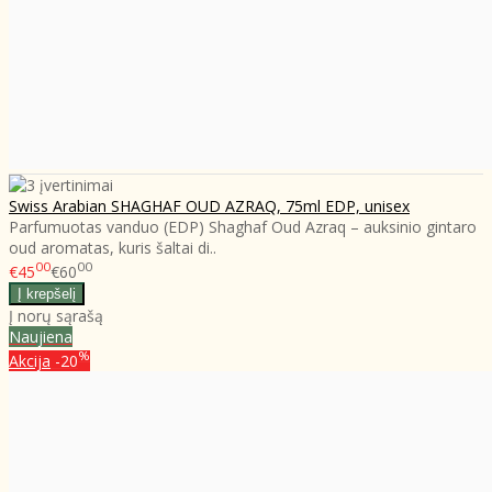
Swiss Arabian SHAGHAF OUD AZRAQ, 75ml EDP, unisex
Parfumuotas vanduo (EDP) Shaghaf Oud Azraq – auksinio gintaro
oud aromatas, kuris šaltai di..
00
00
€45
€60
Į norų sąrašą
Naujiena
%
Akcija
-20