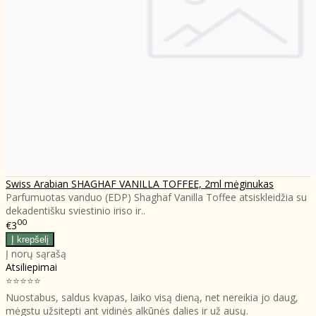
Swiss Arabian SHAGHAF VANILLA TOFFEE, 2ml mėginukas
Parfumuotas vanduo (EDP) Shaghaf Vanilla Toffee atsiskleidžia su
dekadentišku sviestinio iriso ir..
00
€3
Į norų sąrašą
Atsiliepimai
⭐⭐⭐⭐⭐
Nuostabus, saldus kvapas, laiko visą dieną, net nereikia jo daug,
mėgstu užsitepti ant vidinės alkūnės dalies ir už ausų.