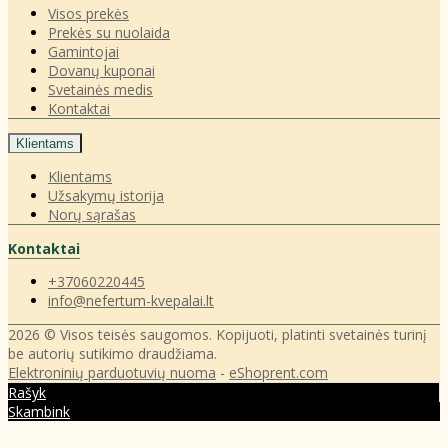
Visos prekės
Prekės su nuolaida
Gamintojai
Dovanų kuponai
Svetainės medis
Kontaktai
Klientams
Klientams
Užsakymų istorija
Norų sąrašas
Kontaktai
+37060220445
info@nefertum-kvepalai.lt
2026 © Visos teisės saugomos. Kopijuoti, platinti svetainės turinį
be autorių sutikimo draudžiama.
Elektroninių parduotuvių nuoma
-
eShoprent.com
Rašyk
Skambink