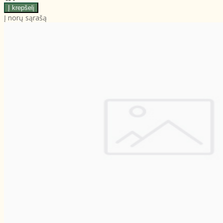
Į norų sąrašą