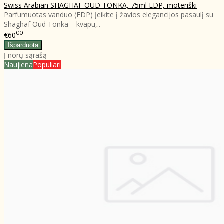
Swiss Arabian SHAGHAF OUD TONKA, 75ml EDP, moteriški
Parfumuotas vanduo (EDP) Įeikite į žavios elegancijos pasaulį su
Shaghaf Oud Tonka – kvapu,..
00
€60
Į norų sąrašą
Naujiena
Populiari