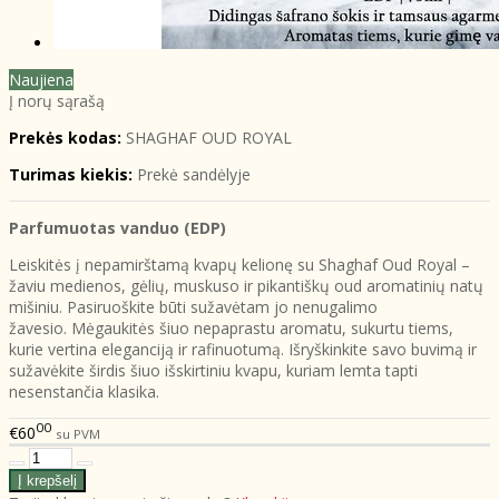
Naujiena
Į norų sąrašą
Prekės kodas:
SHAGHAF OUD ROYAL
Turimas kiekis:
Prekė sandėlyje
Parfumuotas vanduo (EDP)
Leiskitės į nepamirštamą kvapų kelionę su Shaghaf Oud Royal –
žaviu medienos, gėlių, muskuso ir pikantiškų oud aromatinių natų
mišiniu. Pasiruoškite būti sužavėtam jo nenugalimo
žavesio. Mėgaukitės šiuo nepaprastu aromatu, sukurtu tiems,
kurie vertina eleganciją ir rafinuotumą. Išryškinkite savo buvimą ir
sužavėkite širdis šiuo išskirtiniu kvapu, kuriam lemta tapti
nesenstančia klasika.
00
€60
su PVM