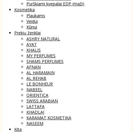
Purškiami kvepalai EDP (maži)
Kosmetika
Plaukams
Veidui
Kūnui
Prekių ženklai
ASHRY NATURAL
AYAT
KHALIS
MY PERFUMES
SHAMS PERFUMES
AFNAN
AL HARAMAIN
AL REHAB
LE BONHEUR
NABEEL
ORIENTICA
SWISS ARABIAN
LATTAFA
KHADLAJ
KARAMAT KOSMETIKA
NASEEM
Kita