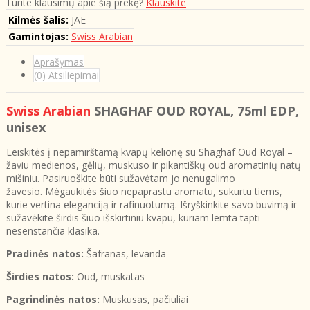
Turite klausimų apie šią prekę?
Klauskite
Kilmės šalis:
JAE
Gamintojas:
Swiss Arabian
Aprašymas
(0) Atsiliepimai
Swiss Arabian
SHAGHAF OUD ROYAL
, 75ml EDP,
unisex
Leiskitės į nepamirštamą kvapų kelionę su Shaghaf Oud Royal –
žaviu medienos, gėlių, muskuso ir pikantiškų oud aromatinių natų
mišiniu. Pasiruoškite būti sužavėtam jo nenugalimo
žavesio. Mėgaukitės šiuo nepaprastu aromatu, sukurtu tiems,
kurie vertina eleganciją ir rafinuotumą. Išryškinkite savo buvimą ir
sužavėkite širdis šiuo išskirtiniu kvapu, kuriam lemta tapti
nesenstančia klasika.
Pradinės natos:
Šafranas, levanda
Širdies natos:
Oud, muskatas
Pagrindinės natos:
Muskusas, pačiuliai