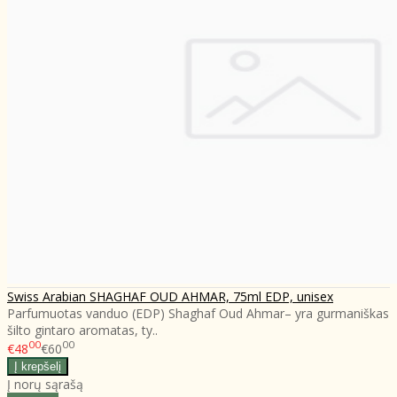
Swiss Arabian SHAGHAF OUD AHMAR, 75ml EDP, unisex
Parfumuotas vanduo (EDP) Shaghaf Oud Ahmar– yra gurmaniškas
šilto gintaro aromatas, ty..
00
00
€48
€60
Į norų sąrašą