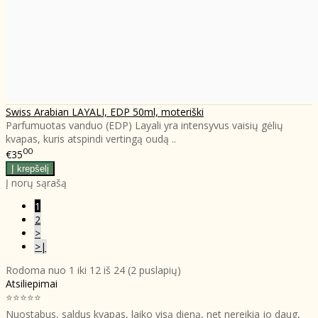
Swiss Arabian LAYALI, EDP 50ml, moteriški
Parfumuotas vanduo (EDP) Layali yra intensyvus vaisių gėlių
kvapas, kuris atspindi vertingą oudą ..
00
€35
Į norų sąrašą
1
2
>
>|
Rodoma nuo 1 iki 12 iš 24 (2 puslapių)
Atsiliepimai
⭐⭐⭐⭐⭐
Nuostabus, saldus kvapas, laiko visą dieną, net nereikia jo daug,