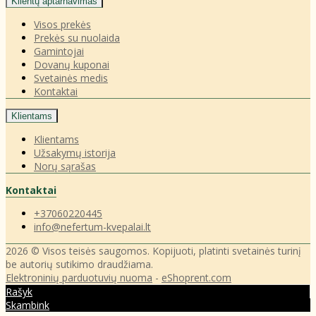
Klientų aptarnavimas
Visos prekės
Prekės su nuolaida
Gamintojai
Dovanų kuponai
Svetainės medis
Kontaktai
Klientams
Klientams
Užsakymų istorija
Norų sąrašas
Kontaktai
+37060220445
info@nefertum-kvepalai.lt
2026 © Visos teisės saugomos. Kopijuoti, platinti svetainės turinį
be autorių sutikimo draudžiama.
Elektroninių parduotuvių nuoma
-
eShoprent.com
Rašyk
Skambink