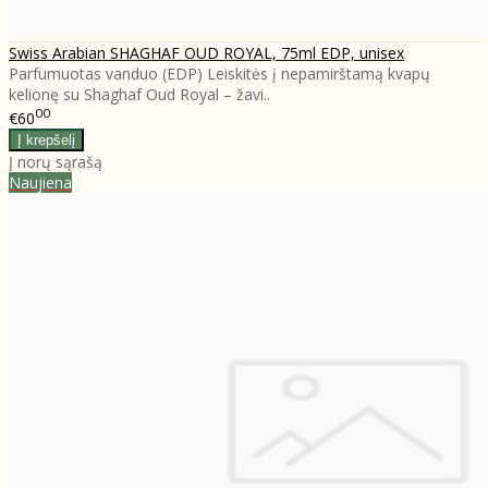
Swiss Arabian SHAGHAF OUD ROYAL, 75ml EDP, unisex
Parfumuotas vanduo (EDP) Leiskitės į nepamirštamą kvapų
kelionę su Shaghaf Oud Royal – žavi..
00
€60
Į norų sąrašą
Naujiena