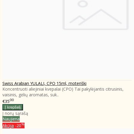
Swiss Arabian YULALI, CPO 15ml, moteriški
Koncentruoti aliejiniai kvepalai (CPO) Tai pakylėjantis citrusinis,
vaisinis, gėlių aromatas, suk..
00
€35
Į norų sąrašą
Naujiena
%
Akcija
-20