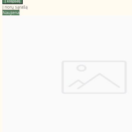
Į norų sąrašą
Naujiena