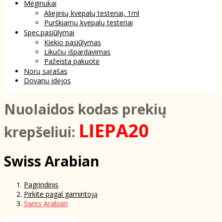
Mėginukai
Aliejinių kvepalų testeriai, 1ml
Purškiamų kvepalų testeriai
Spec.pasiūlymai
Kiekio pasiūlymas
Likučių išpardavimas
Pažeista pakuotė
Norų sąrašas
Dovanų idėjos
NuoIaidos kodas prekių
LIEPA20
krepšeliui:
Swiss Arabian
Pagrindinis
Pirkite pagal gamintoją
Swiss Arabian