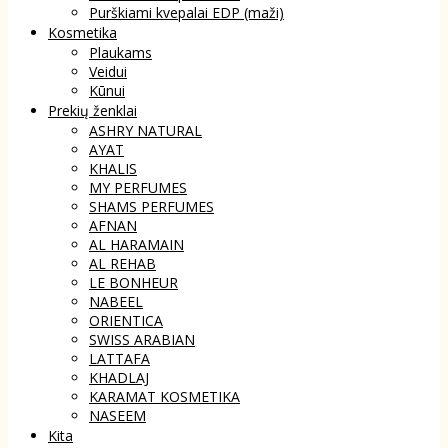
Purškiami kvepalai EDP (maži)
Kosmetika
Plaukams
Veidui
Kūnui
Prekių ženklai
ASHRY NATURAL
AYAT
KHALIS
MY PERFUMES
SHAMS PERFUMES
AFNAN
AL HARAMAIN
AL REHAB
LE BONHEUR
NABEEL
ORIENTICA
SWISS ARABIAN
LATTAFA
KHADLAJ
KARAMAT KOSMETIKA
NASEEM
Kita