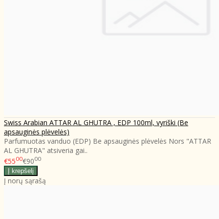
Swiss Arabian ATTAR AL GHUTRA , EDP 100ml, vyriški (Be
apsauginės plėvelės)
Parfumuotas vanduo (EDP) Be apsauginės plėvelės Nors "ATTAR
AL GHUTRA" atsiveria gai..
00
00
€55
€90
Į norų sąrašą