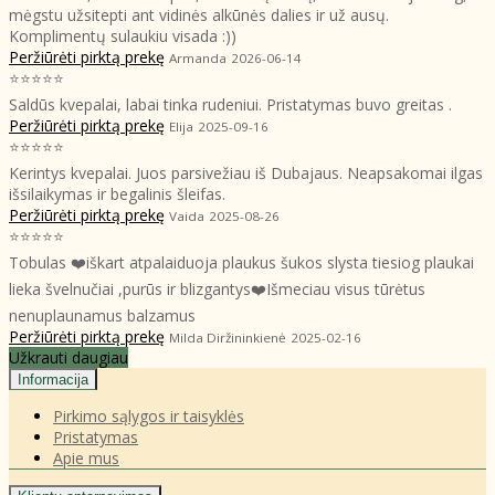
mėgstu užsitepti ant vidinės alkūnės dalies ir už ausų.
Komplimentų sulaukiu visada :))
Peržiūrėti pirktą prekę
Armanda
2026-06-14
⭐⭐⭐⭐⭐
Saldūs kvepalai, labai tinka rudeniui. Pristatymas buvo greitas .
Peržiūrėti pirktą prekę
Elija
2025-09-16
⭐⭐⭐⭐⭐
Kerintys kvepalai. Juos parsivežiau iš Dubajaus. Neapsakomai ilgas
išsilaikymas ir begalinis šleifas.
Peržiūrėti pirktą prekę
Vaida
2025-08-26
⭐⭐⭐⭐⭐
Tobulas ❤️iškart atpalaiduoja plaukus šukos slysta tiesiog plaukai
lieka švelnučiai ,purūs ir blizgantys❤️Išmeciau visus tūrėtus
nenuplaunamus balzamus
Peržiūrėti pirktą prekę
Milda Diržininkienė
2025-02-16
Užkrauti daugiau
Informacija
Pirkimo sąlygos ir taisyklės
Pristatymas
Apie mus