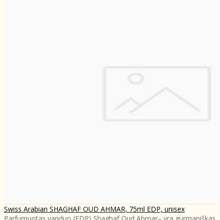
Swiss Arabian SHAGHAF OUD AHMAR, 75ml EDP, unisex
Parfumuotas vanduo (EDP) Shaghaf Oud Ahmar– yra gurmaniškas