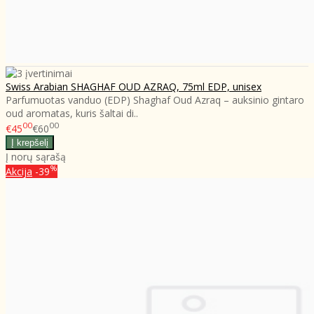
Swiss Arabian SHAGHAF OUD AZRAQ, 75ml EDP, unisex
Parfumuotas vanduo (EDP) Shaghaf Oud Azraq – auksinio gintaro
oud aromatas, kuris šaltai di..
00
00
€45
€60
Į norų sąrašą
%
Akcija
-39