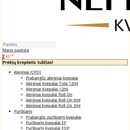
Mano paskyra
00
€0
0
Prekių krepšelis tuščias!
Aliejiniai (CPO)
Prabangūs aliejiniai kvepalai
Aliejiniai Kvepalai Tola-12ml
Aliejiniai Kvepalai 12ml
Aleijiniai kvepalai Roll-On
Aleijiniai kvepalai Roll-On 6ml
Aleijiniai kvepalai Roll-On 3ml
Purškiami
Prabangūs purškiami kvepalai
Purškiami kvepalai EP
Purškiami kvepalai EDP