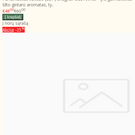
šilto gintaro aromatas, ty..
00
00
€48
€60
Į norų sąrašą
%
Akcija
-25