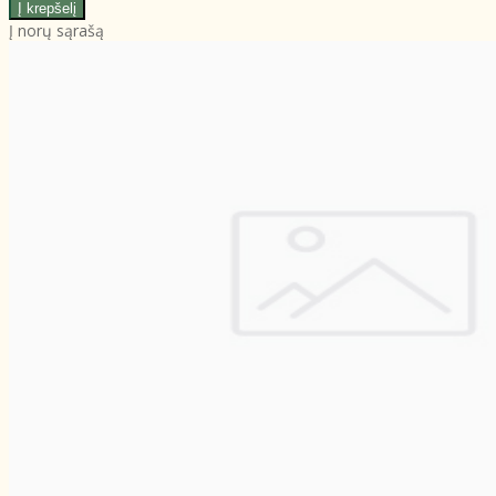
Į norų sąrašą