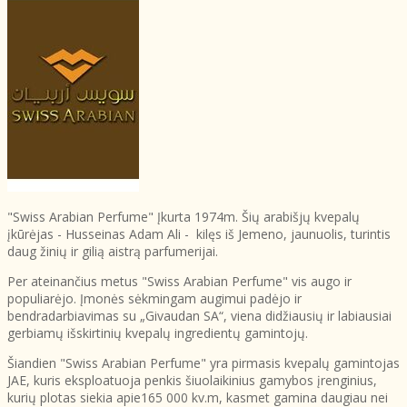
"Swiss Arabian Perfume" Įkurta 1974m. Šių arabišjų kvepalų
įkūrėjas - Husseinas Adam Ali - kilęs iš Jemeno, jaunuolis, turintis
daug žinių ir gilią aistrą parfumerijai.
Per ateinančius metus "Swiss Arabian Perfume" vis augo ir
populiarėjo. Įmonės sėkmingam augimui padėjo ir
bendradarbiavimas su „Givaudan SA“, viena didžiausių ir labiausiai
gerbiamų išskirtinių kvepalų ingredientų gamintojų.
Šiandien "Swiss Arabian Perfume" yra pirmasis kvepalų gamintojas
JAE, kuris eksploatuoja penkis šiuolaikinius gamybos įrenginius,
kurių plotas siekia apie165 000 kv.m, kasmet gamina daugiau nei