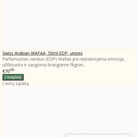
Swiss Arabian WAFAA, 50ml EDP, unisex
Parfumuotas vanduo (EDP) Wafaa yra neįkainojama emocija,
užfiksuota ir saugoma brangiame filigran..
00
€70
Į norų sąrašą