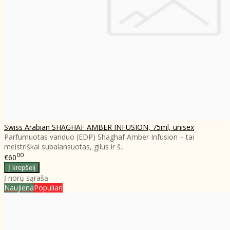
Swiss Arabian SHAGHAF AMBER INFUSION, 75ml, unisex
Parfumuotas vanduo (EDP) Shaghaf Amber Infusion – tai
meistriškai subalansuotas, gilus ir š..
00
€60
Į norų sąrašą
Naujiena
Populiari