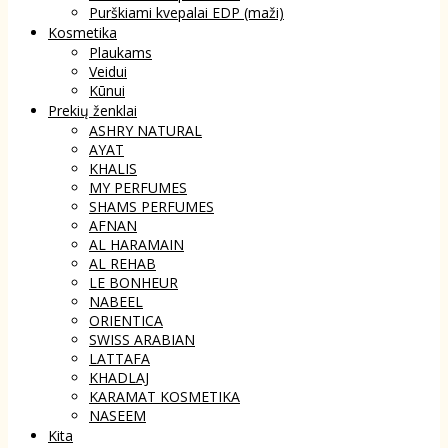
Purškiami kvepalai EDP (maži)
Kosmetika
Plaukams
Veidui
Kūnui
Prekių ženklai
ASHRY NATURAL
AYAT
KHALIS
MY PERFUMES
SHAMS PERFUMES
AFNAN
AL HARAMAIN
AL REHAB
LE BONHEUR
NABEEL
ORIENTICA
SWISS ARABIAN
LATTAFA
KHADLAJ
KARAMAT KOSMETIKA
NASEEM
Kita