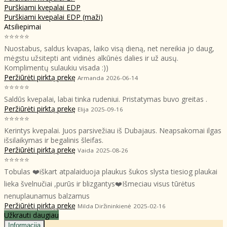
Purškiami kvepalai EDP
Purškiami kvepalai EDP (maži)
Atsiliepimai
⭐⭐⭐⭐⭐
Nuostabus, saldus kvapas, laiko visą dieną, net nereikia jo daug,
mėgstu užsitepti ant vidinės alkūnės dalies ir už ausų.
Komplimentų sulaukiu visada :))
Peržiūrėti pirktą prekę
Armanda
2026-06-14
⭐⭐⭐⭐⭐
Saldūs kvepalai, labai tinka rudeniui. Pristatymas buvo greitas .
Peržiūrėti pirktą prekę
Elija
2025-09-16
⭐⭐⭐⭐⭐
Kerintys kvepalai. Juos parsivežiau iš Dubajaus. Neapsakomai ilgas
išsilaikymas ir begalinis šleifas.
Peržiūrėti pirktą prekę
Vaida
2025-08-26
⭐⭐⭐⭐⭐
Tobulas ❤️iškart atpalaiduoja plaukus šukos slysta tiesiog plaukai
lieka švelnučiai ,purūs ir blizgantys❤️Išmeciau visus tūrėtus
nenuplaunamus balzamus
Peržiūrėti pirktą prekę
Milda Diržininkienė
2025-02-16
Užkrauti daugiau
Informacija