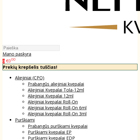
Mano paskyra
00
€0
0
Prekių krepšelis tuščias!
Aliejiniai (CPO)
Prabangūs aliejiniai kvepalai
Aliejiniai Kvepalai Tola-12ml
Aliejiniai Kvepalai 12ml
Aleijiniai kvepalai Roll-On
Aleijiniai kvepalai Roll-On 6ml
Aleijiniai kvepalai Roll-On 3ml
Purškiami
Prabangūs purškiami kvepalai
Purškiami kvepalai EP
Purškiami kvepalai EDP