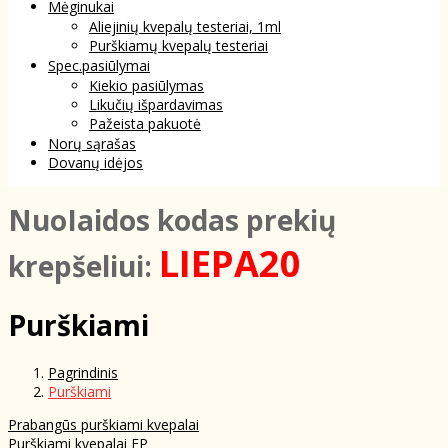
Mėginukai
Aliejinių kvepalų testeriai, 1ml
Purškiamų kvepalų testeriai
Spec.pasiūlymai
Kiekio pasiūlymas
Likučių išpardavimas
Pažeista pakuotė
Norų sąrašas
Dovanų idėjos
NuoIaidos kodas prekių
LIEPA20
krepšeliui:
Purškiami
Pagrindinis
Purškiami
Prabangūs purškiami kvepalai
Purškiami kvepalai EP