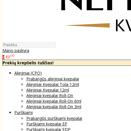
Mano paskyra
00
€0
0
Prekių krepšelis tuščias!
Aliejiniai (CPO)
Prabangūs aliejiniai kvepalai
Aliejiniai Kvepalai Tola-12ml
Aliejiniai Kvepalai 12ml
Aleijiniai kvepalai Roll-On
Aleijiniai kvepalai Roll-On 6ml
Aleijiniai kvepalai Roll-On 3ml
Purškiami
Prabangūs purškiami kvepalai
Purškiami kvepalai EP
Purškiami kvepalai EDP