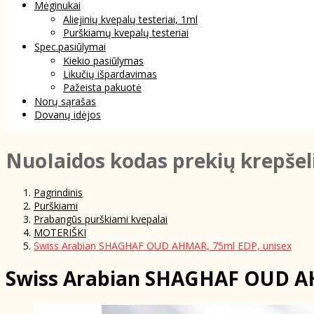
Mėginukai
Aliejinių kvepalų testeriai, 1ml
Purškiamų kvepalų testeriai
Spec.pasiūlymai
Kiekio pasiūlymas
Likučių išpardavimas
Pažeista pakuotė
Norų sąrašas
Dovanų idėjos
NuoIaidos kodas prekių krepšel
Pagrindinis
Purškiami
Prabangūs purškiami kvepalai
MOTERIŠKI
Swiss Arabian SHAGHAF OUD AHMAR, 75ml EDP, unisex
Swiss Arabian SHAGHAF OUD AH