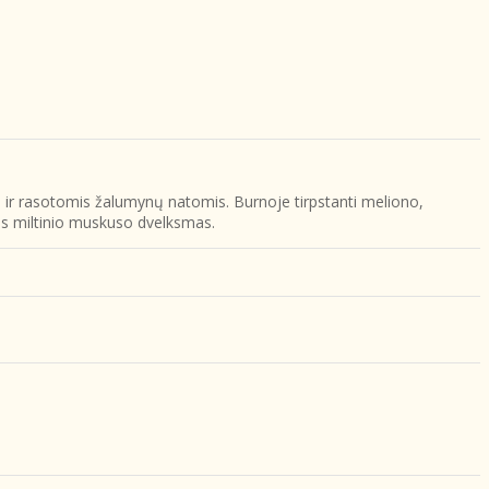
 ir rasotomis žalumynų natomis. Burnoje tirpstanti meliono,
aus miltinio muskuso dvelksmas.