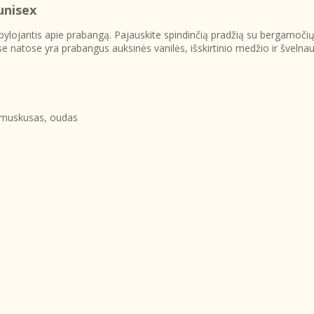
unisex
bylojantis apie prabangą. Pajauskite spindinčią pradžią su bergamočių
se natose yra prabangus auksinės vanilės, išskirtinio medžio ir šveln
s muskusas, oudas