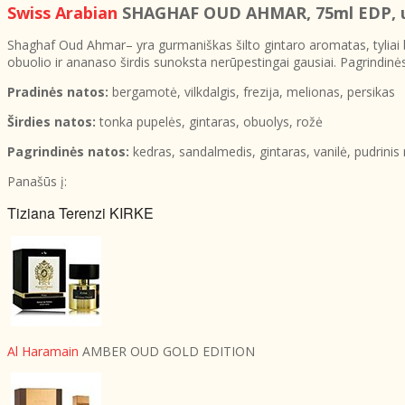
Swiss Arabian
SHAGHAF OUD AHMAR
, 75ml EDP, 
Shaghaf Oud Ahmar– yra gurmaniškas šilto gintaro aromatas, tyliai 
obuolio ir ananaso širdis sunoksta nerūpestingai gausiai. Pagrindinė
Pradinės natos:
bergamotė, vilkdalgis, frezija, melionas, persikas
Širdies natos:
tonka pupelės, gintaras, obuolys, rožė
Pagrindinės natos:
kedras, sandalmedis, gintaras, vanilė, pudrini
Panašūs į:
Tiziana Terenzi KIRKE
Al Haramain
AMBER OUD GOLD EDITION