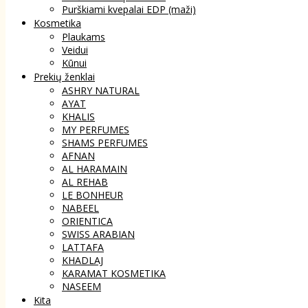
Purškiami kvepalai EDP (maži)
Kosmetika
Plaukams
Veidui
Kūnui
Prekių ženklai
ASHRY NATURAL
AYAT
KHALIS
MY PERFUMES
SHAMS PERFUMES
AFNAN
AL HARAMAIN
AL REHAB
LE BONHEUR
NABEEL
ORIENTICA
SWISS ARABIAN
LATTAFA
KHADLAJ
KARAMAT KOSMETIKA
NASEEM
Kita