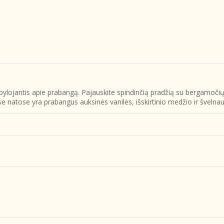
bylojantis apie prabangą. Pajauskite spindinčią pradžią su bergamočių
se natose yra prabangus auksinės vanilės, išskirtinio medžio ir šveln