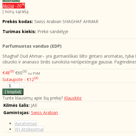
%
Akcija
-20
Į norų sąrašą
Prekės kodas:
Swiss Arabian SHAGHAF AHMAR
Turimas kiekis:
Prekė sandėlyje
Parfumuotas vanduo (EDP)
Shaghaf Oud Ahmar– yra gurmaniškas šilto gintaro aromatas, tyliai 
obuolio ir ananaso širdis sunoksta nerūpestingai gausiai. Pagrindinė
00
00
€48
€60
su PVM
00
Sutaupote - €12
Turite klausimų apie šią prekę?
Klauskite
Kilmės šalis:
JAE
Gamintojas:
Swiss Arabian
Aprašymas
(0) Atsiliepimai