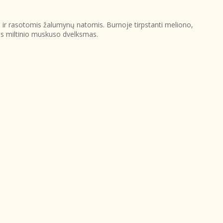
 ir rasotomis žalumynų natomis. Burnoje tirpstanti meliono,
aus miltinio muskuso dvelksmas.