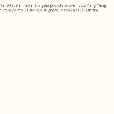
tai sutirpsta į moterišką gėlių puokštę su švelniuoju Ylang-Ylang,
ntensyvumo. Jis susilieja su gintaru ir atneša savo išskirtinį