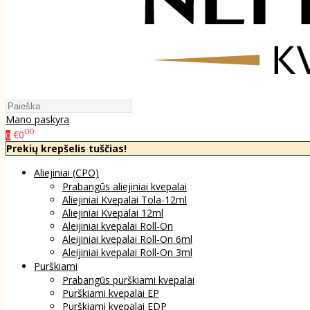
Mano paskyra
00
€0
0
Prekių krepšelis tuščias!
Aliejiniai (CPO)
Prabangūs aliejiniai kvepalai
Aliejiniai Kvepalai Tola-12ml
Aliejiniai Kvepalai 12ml
Aleijiniai kvepalai Roll-On
Aleijiniai kvepalai Roll-On 6ml
Aleijiniai kvepalai Roll-On 3ml
Purškiami
Prabangūs purškiami kvepalai
Purškiami kvepalai EP
Purškiami kvepalai EDP