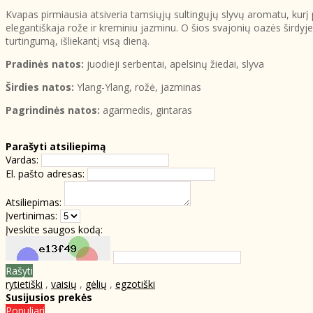
Kvapas pirmiausia atsiveria tamsiųjų sultingųjų slyvų aromatu, kurį 
elegantiškaja rože ir kreminiu jazminu. O šios svajonių oazės širdyje 
turtingumą, išliekantį visą dieną.
Pradinės natos:
juodieji serbentai, apelsinų žiedai, slyva
Širdies natos:
Ylang-Ylang, rožė, jazminas
Pagrindinės natos:
agarmedis, gintaras
Parašyti atsiliepimą
Vardas:
El. pašto adresas:
Atsiliepimas:
Įvertinimas:
Įveskite saugos kodą:
Rašyti
rytietiški
,
vaisių
,
gėlių
,
egzotiški
Susijusios prekės
Populiari