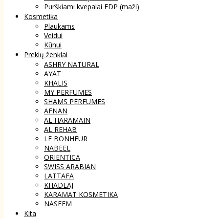
Purškiami kvepalai EDP (maži)
Kosmetika
Plaukams
Veidui
Kūnui
Prekių ženklai
ASHRY NATURAL
AYAT
KHALIS
MY PERFUMES
SHAMS PERFUMES
AFNAN
AL HARAMAIN
AL REHAB
LE BONHEUR
NABEEL
ORIENTICA
SWISS ARABIAN
LATTAFA
KHADLAJ
KARAMAT KOSMETIKA
NASEEM
Kita