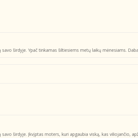
udą savo širdyje. Ypač tinkamas šiltiesiems metų laikų mėnesiams. Daba
 savo širdyje. Įkvįptas moters, kuri apgaubia viską, kas viliojančio, apž