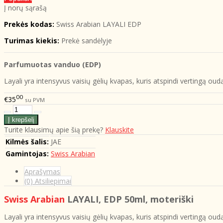
Į norų sąrašą
Prekės kodas:
Swiss Arabian LAYALI EDP
Turimas kiekis:
Prekė sandėlyje
Parfumuotas vanduo (EDP)
Layali yra intensyvus vaisių gėlių kvapas, kuris atspindi vertingą o
00
€35
su PVM
Turite klausimų apie šią prekę?
Klauskite
Kilmės šalis:
JAE
Gamintojas:
Swiss Arabian
Aprašymas
(0) Atsiliepimai
Swiss Arabian
LAYALI, EDP 50ml
, moteriški
Layali yra intensyvus vaisių gėlių kvapas, kuris atspindi vertingą oudą