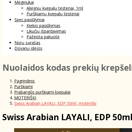
Mėginukai
Aliejinių kvepalų testeriai, 1ml
Purškiamų kvepalų testeriai
Spec.pasiūlymai
Kiekio pasiūlymas
Likučių išpardavimas
Pažeista pakuotė
Norų sąrašas
Dovanų idėjos
NuoIaidos kodas prekių krepšel
Pagrindinis
Purškiami
Prabangūs purškiami kvepalai
MOTERIŠKI
Swiss Arabian LAYALI, EDP 50ml, moteriški
Swiss Arabian LAYALI, EDP 50ml