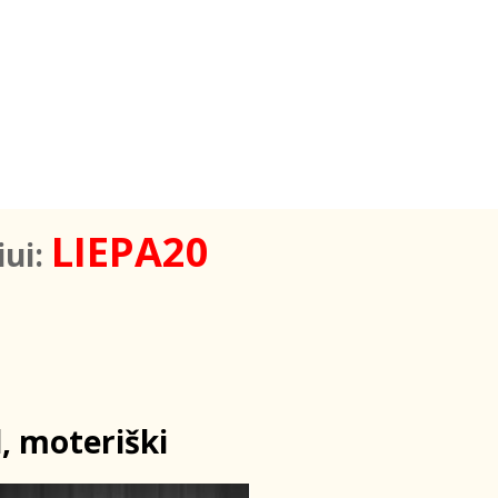
LIEPA20
iui:
, moteriški