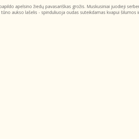
papildo apelsino žiedų pavasariškas grožis. Muskusiniai juodieji serben
tūno aukso lašelis - spinduliuoja oudas suteikdamas kvapui šilumos ir i