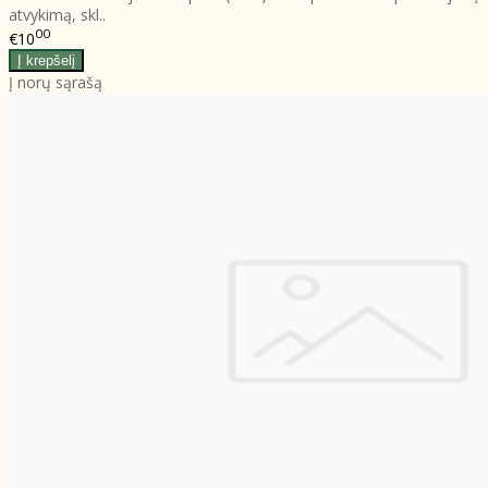
atvykimą, skl..
00
€10
Į norų sąrašą