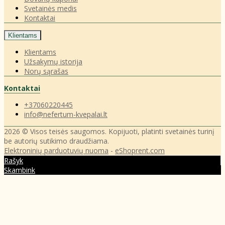
Svetainės medis
Kontaktai
Klientams
Klientams
Užsakymų istorija
Norų sąrašas
Kontaktai
+37060220445
info@nefertum-kvepalai.lt
2026 © Visos teisės saugomos. Kopijuoti, platinti svetainės turinį
be autorių sutikimo draudžiama.
Elektroninių parduotuvių nuoma
-
eShoprent.com
Rašyk
Skambink