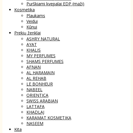
Purškiami kvepalai EDP (maži)
Kosmetika
Plaukams
Veidui
Kūnui
Prekių ženklai
ASHRY NATURAL
AYAT
KHALIS
MY PERFUMES
SHAMS PERFUMES
AFNAN
AL HARAMAIN
AL REHAB
LE BONHEUR
NABEEL
ORIENTICA
SWISS ARABIAN
LATTAFA
KHADLAJ
KARAMAT KOSMETIKA
NASEEM
Kita