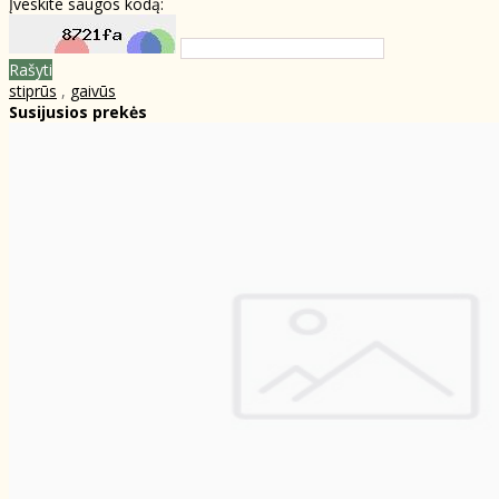
Įveskite saugos kodą:
Rašyti
stiprūs
,
gaivūs
Susijusios prekės