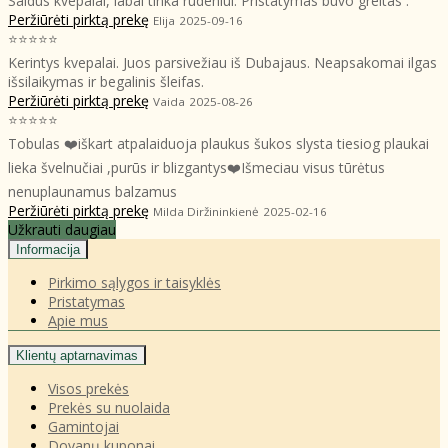
Saldūs kvepalai, labai tinka rudeniui. Pristatymas buvo greitas .
Peržiūrėti pirktą prekę
Elija
2025-09-16
⭐⭐⭐⭐⭐
Kerintys kvepalai. Juos parsivežiau iš Dubajaus. Neapsakomai ilgas
išsilaikymas ir begalinis šleifas.
Peržiūrėti pirktą prekę
Vaida
2025-08-26
⭐⭐⭐⭐⭐
Tobulas ❤️iškart atpalaiduoja plaukus šukos slysta tiesiog plaukai
lieka švelnučiai ,purūs ir blizgantys❤️Išmeciau visus tūrėtus
nenuplaunamus balzamus
Peržiūrėti pirktą prekę
Milda Diržininkienė
2025-02-16
Užkrauti daugiau
Informacija
Pirkimo sąlygos ir taisyklės
Pristatymas
Apie mus
Klientų aptarnavimas
Visos prekės
Prekės su nuolaida
Gamintojai
Dovanų kuponai