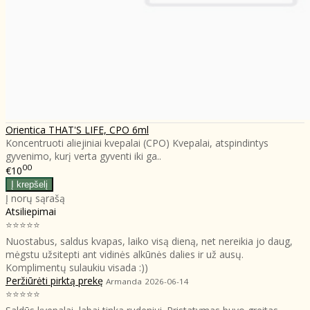
Orientica THAT'S LIFE, CPO 6ml
Koncentruoti aliejiniai kvepalai (CPO) Kvepalai, atspindintys
gyvenimo, kurį verta gyventi iki ga..
00
€10
Į norų sąrašą
Atsiliepimai
⭐⭐⭐⭐⭐
Nuostabus, saldus kvapas, laiko visą dieną, net nereikia jo daug,
mėgstu užsitepti ant vidinės alkūnės dalies ir už ausų.
Komplimentų sulaukiu visada :))
Peržiūrėti pirktą prekę
Armanda
2026-06-14
⭐⭐⭐⭐⭐