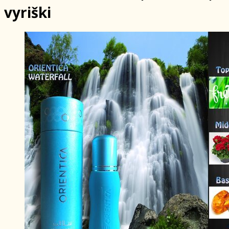
vyriški