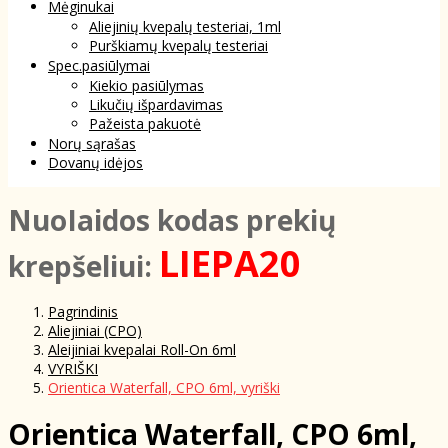
Mėginukai
Aliejinių kvepalų testeriai, 1ml
Purškiamų kvepalų testeriai
Spec.pasiūlymai
Kiekio pasiūlymas
Likučių išpardavimas
Pažeista pakuotė
Norų sąrašas
Dovanų idėjos
NuoIaidos kodas prekių
LIEPA20
krepšeliui:
Pagrindinis
Aliejiniai (CPO)
Aleijiniai kvepalai Roll-On 6ml
VYRIŠKI
Orientica Waterfall, CPO 6ml, vyriški
Orientica Waterfall, CPO 6ml,