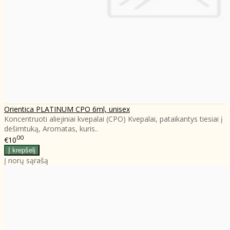
Orientica PLATINUM CPO 6ml, unisex
Koncentruoti aliejiniai kvepalai (CPO) Kvepalai, pataikantys tiesiai į
dešimtuką, Aromatas, kuris..
00
€10
Į norų sąrašą