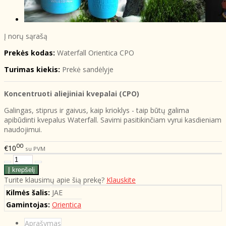
Į norų sąrašą
Prekės kodas:
Waterfall Orientica CPO
Turimas kiekis:
Prekė sandėlyje
Koncentruoti aliejiniai kvepalai (CPO)
Galingas, stiprus ir gaivus, kaip krioklys - taip būtų galima
apibūdinti kvepalus Waterfall. Savimi pasitikinčiam vyrui kasdieniam
naudojimui.
00
€10
su PVM
Turite klausimų apie šią prekę?
Klauskite
Kilmės šalis:
JAE
Gamintojas:
Orientica
Aprašymas