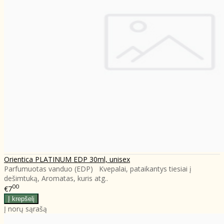
Orientica PLATINUM EDP 30ml, unisex
Parfumuotas vanduo (EDP) Kvepalai, pataikantys tiesiai į
dešimtuką, Aromatas, kuris atg..
00
€7
Į norų sąrašą