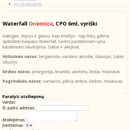
(0) Atsiliepimai
Waterfall
Orientica
, CPO 6ml, vyriški
Galingas, stiprus ir gaivus, kaip krioklys - taip būtų galima
apibūdinti kvepalus Waterfall. Savimi pasitikinčiam vyrui
kasdieniam naudojimui. Dabar ir aliejiniai.
Viršutinės natos:
bergamote, vandens akordai, šalavijas, žalias
obuolys
širdies natos:
pelargonija, levanda, apelsinų žiedai, muskatas
Pagrindinės natos:
samanos, pilkoji ambra, kedras, muskusas
Parašyti atsiliepimą
Vardas:
El. pašto adresas:
Atsiliepimas:
Įvertinimas: