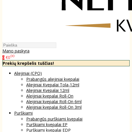
Mano paskyra
00
€0
0
Prekių krepšelis tuščias!
Aliejiniai (CPO)
Prabangūs aliejiniai kvepalai
Aliejiniai Kvepalai Tola-12ml
Aliejiniai Kvepalai 12ml
Aleijiniai kvepalai Roll-On
Aleijiniai kvepalai Roll-On 6ml
Aleijiniai kvepalai Roll-On 3ml
Purškiami
Prabangūs purškiami kvepalai
Purškiami kvepalai EP
Purškiami kvepalai EDP