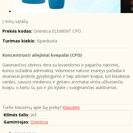
Į norų sąrašą
Prekės kodas:
Orientica ELEMENT CPO
Turimas kiekis:
Išparduota
Koncentruoti aliejiniai kvepalai (CPO)
Gaivinančios citrinos dera su levandomis ir paparčio natomis,
kurios sužadina adrenaliną. Vidurinėse natose esantys pačiuliai ir
ananasai prideda gyvybingumo ir taip aštriam kvapui, kol klasikiniai
vanilės, sausos medienos ir gintaro aromatai virsta užburiančiu
kvapu, o kartu su juo ir jūs kylate į svaiginančias aukštumas.
Turite klausimų apie šią prekę?
Klauskite
Kilmės šalis:
JAE
Gamintojas:
Orientica
Aprašymas