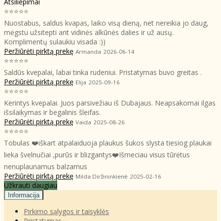
Atsiliepimai
⭐⭐⭐⭐⭐
Nuostabus, saldus kvapas, laiko visą dieną, net nereikia jo daug,
mėgstu užsitepti ant vidinės alkūnės dalies ir už ausų.
Komplimentų sulaukiu visada :))
Peržiūrėti pirktą prekę
Armanda
2026-06-14
⭐⭐⭐⭐⭐
Saldūs kvepalai, labai tinka rudeniui. Pristatymas buvo greitas .
Peržiūrėti pirktą prekę
Elija
2025-09-16
⭐⭐⭐⭐⭐
Kerintys kvepalai. Juos parsivežiau iš Dubajaus. Neapsakomai ilgas
išsilaikymas ir begalinis šleifas.
Peržiūrėti pirktą prekę
Vaida
2025-08-26
⭐⭐⭐⭐⭐
Tobulas ❤️iškart atpalaiduoja plaukus šukos slysta tiesiog plaukai
lieka švelnučiai ,purūs ir blizgantys❤️Išmeciau visus tūrėtus
nenuplaunamus balzamus
Peržiūrėti pirktą prekę
Milda Diržininkienė
2025-02-16
Užkrauti daugiau
Informacija
Pirkimo sąlygos ir taisyklės
Pristatymas