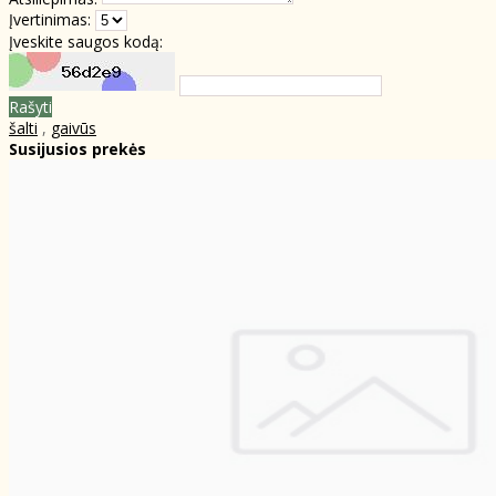
Įvertinimas:
Įveskite saugos kodą:
Rašyti
šalti
,
gaivūs
Susijusios prekės