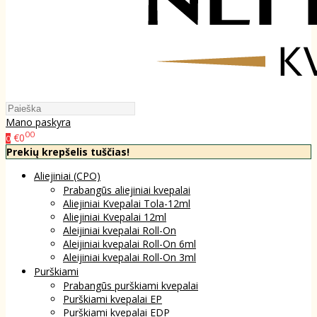
Mano paskyra
00
€0
0
Prekių krepšelis tuščias!
Aliejiniai (CPO)
Prabangūs aliejiniai kvepalai
Aliejiniai Kvepalai Tola-12ml
Aliejiniai Kvepalai 12ml
Aleijiniai kvepalai Roll-On
Aleijiniai kvepalai Roll-On 6ml
Aleijiniai kvepalai Roll-On 3ml
Purškiami
Prabangūs purškiami kvepalai
Purškiami kvepalai EP
Purškiami kvepalai EDP