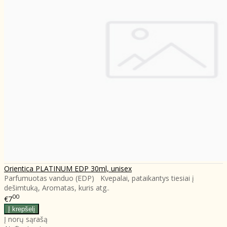
Orientica PLATINUM EDP 30ml, unisex
Parfumuotas vanduo (EDP) Kvepalai, pataikantys tiesiai į
dešimtuką, Aromatas, kuris atg..
00
€7
Į norų sąrašą