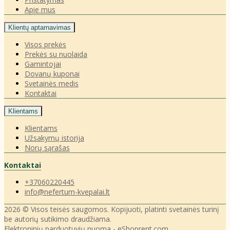
Apie mus
Klientų aptarnavimas
Visos prekės
Prekės su nuolaida
Gamintojai
Dovanų kuponai
Svetainės medis
Kontaktai
Klientams
Klientams
Užsakymų istorija
Norų sąrašas
Kontaktai
+37060220445
info@nefertum-kvepalai.lt
2026 © Visos teisės saugomos. Kopijuoti, platinti svetainės turinį
be autorių sutikimo draudžiama.
Elektroninių parduotuvių nuoma
-
eShoprent.com