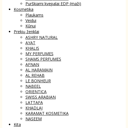
Purškiami kvepalai EDP (maži)
Kosmetika
Plaukams
Veidui
Kūnui
Prekių ženklai
ASHRY NATURAL
AYAT
KHALIS
MY PERFUMES
SHAMS PERFUMES
AFNAN
AL HARAMAIN
AL REHAB
LE BONHEUR
NABEEL
ORIENTICA
SWISS ARABIAN
LATTAFA
KHADLAJ
KARAMAT KOSMETIKA
NASEEM
Kita