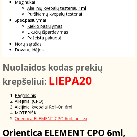
Mėginukai
Aliejinių kvepalų testeriai, 1ml
Purškiamų kvepalų testeriai
Spec.pasiūlymai
Kiekio pasiūlymas
Likučių išpardavimas
Pažeista pakuotė
Norų sąrašas
Dovanų idėjos
NuoIaidos kodas prekių
LIEPA20
krepšeliui:
Pagrindinis
Aliejiniai (CPO)
Aleijiniai kvepalai Roll-On 6ml
MOTERIŠKI
Orientica ELEMENT CPO 6ml, unisex
Orientica ELEMENT CPO 6ml,