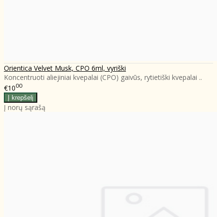
Orientica Velvet Musk, CPO 6ml, vyriški
Koncentruoti aliejiniai kvepalai (CPO) gaivūs, rytietiški kvepalai ..
00
€10
Į norų sąrašą