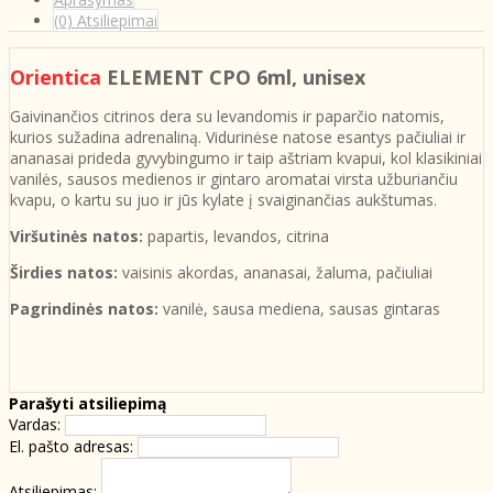
(0) Atsiliepimai
Orientica
ELEMENT CPO 6ml, unisex
Gaivinančios citrinos dera su levandomis ir paparčio natomis,
kurios sužadina adrenaliną. Vidurinėse natose esantys pačiuliai ir
ananasai prideda gyvybingumo ir taip aštriam kvapui, kol klasikiniai
vanilės, sausos medienos ir gintaro aromatai virsta užburiančiu
kvapu, o kartu su juo ir jūs kylate į svaiginančias aukštumas.
Viršutinės natos:
papartis, levandos, citrina
Širdies natos:
vaisinis akordas, ananasai, žaluma, pačiuliai
Pagrindinės natos:
vanilė, sausa mediena, sausas gintaras
Parašyti atsiliepimą
Vardas:
El. pašto adresas:
Atsiliepimas: