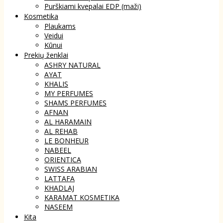
Purškiami kvepalai EDP (maži)
Kosmetika
Plaukams
Veidui
Kūnui
Prekių ženklai
ASHRY NATURAL
AYAT
KHALIS
MY PERFUMES
SHAMS PERFUMES
AFNAN
AL HARAMAIN
AL REHAB
LE BONHEUR
NABEEL
ORIENTICA
SWISS ARABIAN
LATTAFA
KHADLAJ
KARAMAT KOSMETIKA
NASEEM
Kita