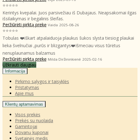
⭐⭐⭐⭐⭐
Kerintys kvepalai. Juos parsivežiau iš Dubajaus. Neapsakomai ilgas
išsilaikymas ir begalinis šleifas.
Peržiūrėti pirktą prekę
Vaida
2025-08-26
⭐⭐⭐⭐⭐
Tobulas ❤️iškart atpalaiduoja plaukus šukos slysta tiesiog plaukai
lieka švelnučiai ,purūs ir blizgantys❤️Išmeciau visus tūrėtus
nenuplaunamus balzamus
Peržiūrėti pirktą prekę
Milda Diržininkienė
2025-02-16
Užkrauti daugiau
Informacija
Pirkimo sąlygos ir taisyklės
Pristatymas
Apie mus
Klientų aptarnavimas
Visos prekės
Prekės su nuolaida
Gamintojai
Dovanų kuponai
Svetainės medis