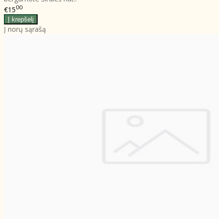
00
€15
Į norų sąrašą