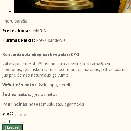
Į norų sąrašą
Prekės kodas:
MARIA
Turimas kiekis:
Prekė sandėlyje
Koncentruoti aliejiniai kvepalai (CPO)
Žalia lapų ir neroli užburianti aura absoliučiai susimaišo su
sodriomis, rytietiškomis muskuso ir oudos natomis, pritraukdama
jus prie žemės natūralaus gaivumo.
Viršutinės natos:
žalių lapų, neroli
Širdies natos:
gaivios natos
Pagrindinės natos:
muskusas, agarmedis
00
€15
su PVM