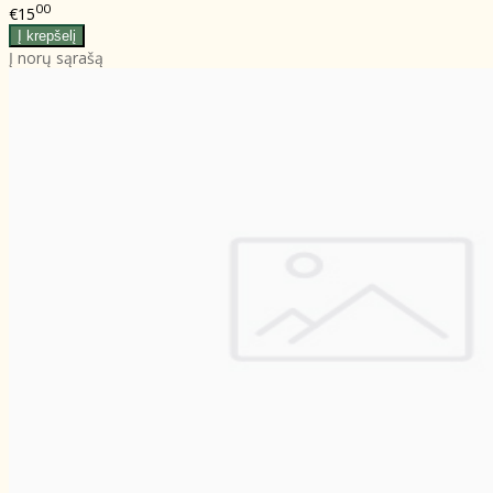
00
€15
Į norų sąrašą