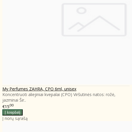
My Perfumes ZAHRA, CPO 6ml, unisex
Koncentruoti aliejiniai kvepalai (CPO) Viršutinės natos: rožė,
jazminai Šir..
00
€15
Į norų sąrašą