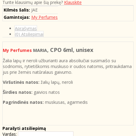
Turite klausimų apie šią prekę?
Klauskite
Kilmės šalis:
JAE
Gamintojas:
My Perfumes
Aprašymas
(0) Atsiliepimai
, CPO 6ml, unisex
My Perfumes
MARIA
Žalia lapų ir neroli užburianti aura absoliučiai susimaišo su
sodriomis, rytietiškomis muskuso ir oudos natomis, pritraukdama
jus prie žemės natūralaus gaivumo.
Viršutinės natos:
žalių lapų, neroli
Širdies natos:
gaivios natos
Pagrindinės natos:
muskusas, agarmedis
Parašyti atsiliepimą
Vardas: