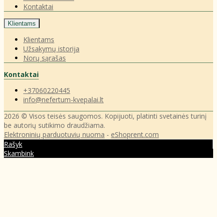
Kontaktai
Klientams
Klientams
Užsakymų istorija
Norų sąrašas
Kontaktai
+37060220445
info@nefertum-kvepalai.lt
2026 © Visos teisės saugomos. Kopijuoti, platinti svetainės turinį
be autorių sutikimo draudžiama.
Elektroninių parduotuvių nuoma
-
eShoprent.com
Rašyk
Skambink