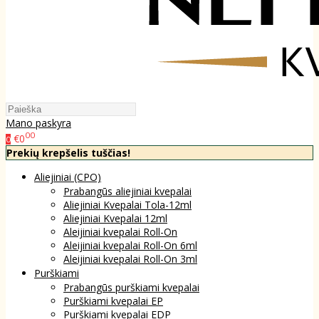
Mano paskyra
00
€0
0
Prekių krepšelis tuščias!
Aliejiniai (CPO)
Prabangūs aliejiniai kvepalai
Aliejiniai Kvepalai Tola-12ml
Aliejiniai Kvepalai 12ml
Aleijiniai kvepalai Roll-On
Aleijiniai kvepalai Roll-On 6ml
Aleijiniai kvepalai Roll-On 3ml
Purškiami
Prabangūs purškiami kvepalai
Purškiami kvepalai EP
Purškiami kvepalai EDP