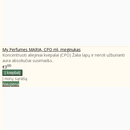
My Perfumes MARIA, CPO ml, mėginukas
Koncentruoti aliejiniai kvepalai (CPO) Žalia lapų ir neroli užburianti
aura absoliučiai susimai&s..
00
€3
Į norų sąrašą
Naujiena