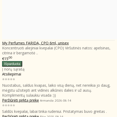
My Perfumes FARIDA, CPO 6ml, unisex
Koncentruoti aliejiniai kvepalai (CPO) Viršutinės natos: apelsinas,
citrina ir bergamotė ..
00
€15
Į norų sąrašą
Atsiliepimai
⭐⭐⭐⭐⭐
Nuostabus, saldus kvapas, laiko visą dieną, net nereikia jo daug,
mėgstu užsitepti ant vidinės alkūnės dalies ir už ausų.
Komplimentų sulaukiu visada :))
Peržiūrėti pirktą prekę
Armanda
2026-06-14
⭐⭐⭐⭐⭐
Saldūs kvepalai, labai tinka rudeniui. Pristatymas buvo greitas .
Peržiūrėti pirktą prekę
Elija
2025-09-16