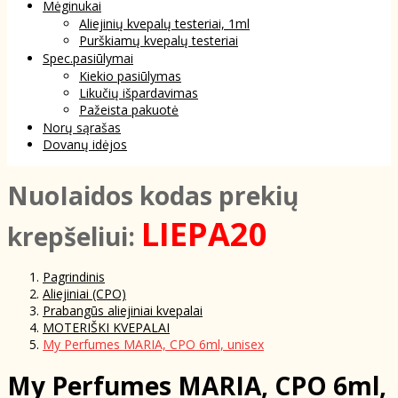
Mėginukai
Aliejinių kvepalų testeriai, 1ml
Purškiamų kvepalų testeriai
Spec.pasiūlymai
Kiekio pasiūlymas
Likučių išpardavimas
Pažeista pakuotė
Norų sąrašas
Dovanų idėjos
NuoIaidos kodas prekių
LIEPA20
krepšeliui:
Pagrindinis
Aliejiniai (CPO)
Prabangūs aliejiniai kvepalai
MOTERIŠKI KVEPALAI
My Perfumes MARIA, CPO 6ml, unisex
My Perfumes MARIA, CPO 6ml,