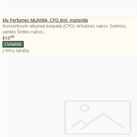
My Perfumes MUNIRA, CPO 6ml, moteriški
Koncentruoti aliejiniai kvepalai (CPO) Viršutinės natos: švelnios,
vanilės Širdies natos:..
00
€15
Į norų sąrašą