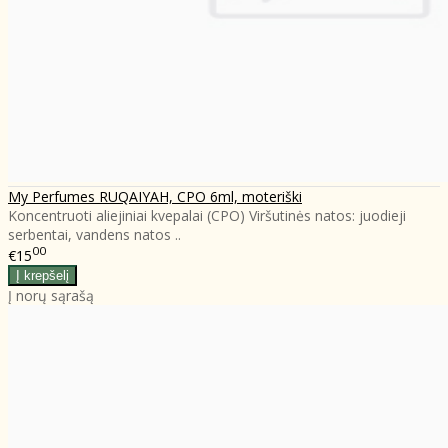
My Perfumes RUQAIYAH, CPO 6ml, moteriški
Koncentruoti aliejiniai kvepalai (CPO) Viršutinės natos: juodieji
serbentai, vandens natos ..
00
€15
Į norų sąrašą