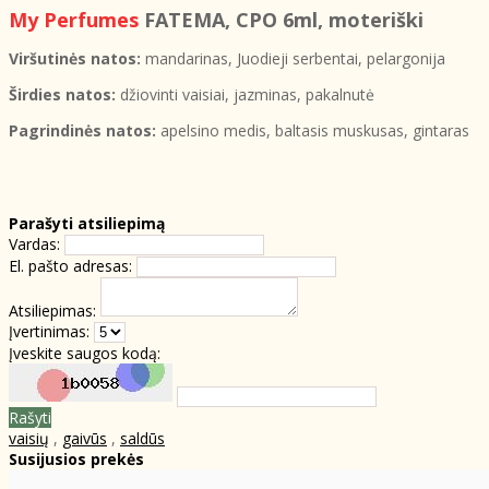
My Perfumes
FATEMA
, CPO 6ml, moteriški
Viršutinės natos:
mandarinas, Juodieji serbentai, pelargonija
Širdies natos:
džiovinti vaisiai, jazminas, pakalnutė
Pagrindinės natos:
apelsino medis, baltasis muskusas, gintaras
Parašyti atsiliepimą
Vardas:
El. pašto adresas:
Atsiliepimas:
Įvertinimas:
Įveskite saugos kodą:
Rašyti
vaisių
,
gaivūs
,
saldūs
Susijusios prekės