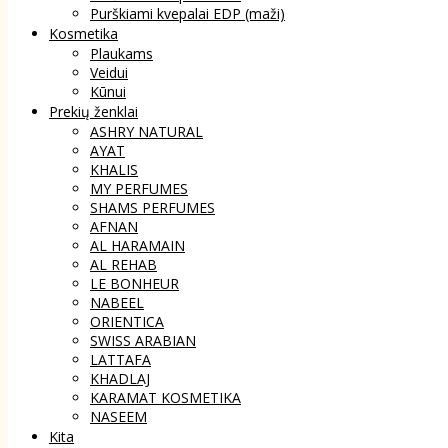
Purškiami kvepalai EDP (maži)
Kosmetika
Plaukams
Veidui
Kūnui
Prekių ženklai
ASHRY NATURAL
AYAT
KHALIS
MY PERFUMES
SHAMS PERFUMES
AFNAN
AL HARAMAIN
AL REHAB
LE BONHEUR
NABEEL
ORIENTICA
SWISS ARABIAN
LATTAFA
KHADLAJ
KARAMAT KOSMETIKA
NASEEM
Kita