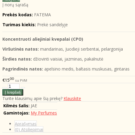
Į norų sąrašą
Prekės kodas:
FATEMA
Turimas kiekis:
Prekė sandėlyje
Koncentruoti aliejiniai kvepalai (CPO)
Viršutinės natos:
mandarinas, Juodieji serbentai, pelargonija
Širdies natos:
džiovinti vaisiai, jazminas, pakalnutė
Pagrindinės natos:
apelsino medis, baltasis muskusas, gintaras
00
€15
su PVM
Turite klausimų apie šią prekę?
Klauskite
Kilmės šalis:
JAE
Gamintojas:
My Perfumes
Aprašymas
(0) Atsiliepimai