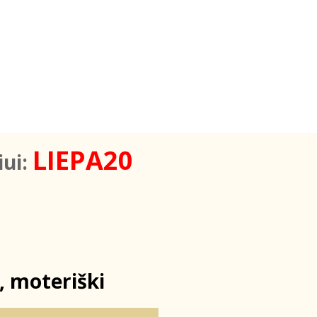
LIEPA20
iui:
 moteriški