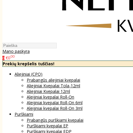
Mano paskyra
00
€0
0
Prekių krepšelis tuščias!
Aliejiniai (CPO)
Prabangūs aliejiniai kvepalai
Aliejiniai Kvepalai Tola-12ml
Aliejiniai Kvepalai 12ml
Aleijiniai kvepalai Roll-On
Aleijiniai kvepalai Roll-On 6ml
Aleijiniai kvepalai Roll-On 3ml
Purškiami
Prabangūs purškiami kvepalai
Purškiami kvepalai EP
Purškiami kvepalai EDP