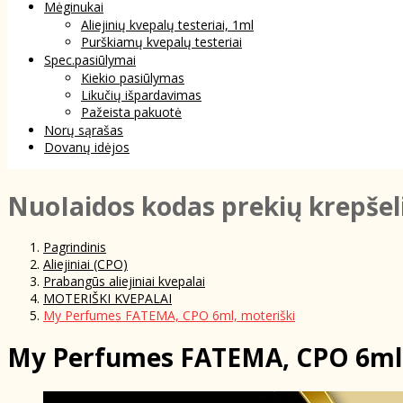
Mėginukai
Aliejinių kvepalų testeriai, 1ml
Purškiamų kvepalų testeriai
Spec.pasiūlymai
Kiekio pasiūlymas
Likučių išpardavimas
Pažeista pakuotė
Norų sąrašas
Dovanų idėjos
NuoIaidos kodas prekių krepšel
Pagrindinis
Aliejiniai (CPO)
Prabangūs aliejiniai kvepalai
MOTERIŠKI KVEPALAI
My Perfumes FATEMA, CPO 6ml, moteriški
My Perfumes FATEMA, CPO 6ml,