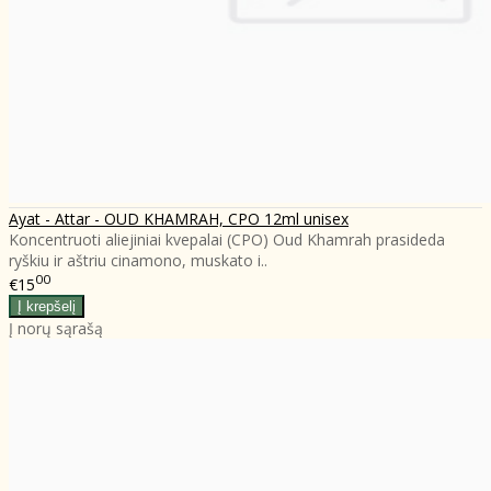
Ayat - Attar - OUD KHAMRAH, CPO 12ml unisex
Koncentruoti aliejiniai kvepalai (CPO) Oud Khamrah prasideda
ryškiu ir aštriu cinamono, muskato i..
00
€15
Į norų sąrašą