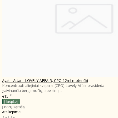
Ayat - Attar - LOVELY AFFAIR, CPO 12ml moteriški
Koncentruoti aliejiniai kvepalai (CPO) Lovely Affair prasideda
gaivinančiu bergamočių, apelsinų i..
00
€15
Į norų sąrašą
Atsiliepimai
⭐⭐⭐⭐⭐