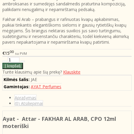
ambroksanas ir sumedėjęs sandalmedis praturtina kompoziciją,
palikdami nenugalimą ir nepamirštamą pėdsaką.
Fakhar Al Arab – prabangus ir rafinuotas kvapų apkabinimas,
puikiai tinkantis elegantiškoms sieloms ir gausių rytietiškų kvapų
mėgėjams. Šis brangus nektaras suvilios jus savo turtingumu,
sudėtingumu ir nesenstančiu charakteriu, todėl kiekvieną akimirką
pavers nepakartojama ir nepamirštama kvapų patirtimi.
00
€15
su PVM
Turite klausimų apie šią prekę?
Klauskite
Kilmės šalis:
JAE
Gamintojas:
AYAT Perfumes
Aprašymas
(0) Atsiliepimai
Ayat - Attar - FAKHAR AL ARAB
, CPO 12ml
moteriški