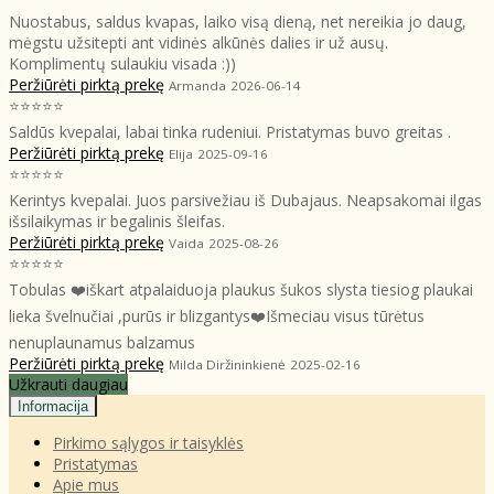
Nuostabus, saldus kvapas, laiko visą dieną, net nereikia jo daug,
mėgstu užsitepti ant vidinės alkūnės dalies ir už ausų.
Komplimentų sulaukiu visada :))
Peržiūrėti pirktą prekę
Armanda
2026-06-14
⭐⭐⭐⭐⭐
Saldūs kvepalai, labai tinka rudeniui. Pristatymas buvo greitas .
Peržiūrėti pirktą prekę
Elija
2025-09-16
⭐⭐⭐⭐⭐
Kerintys kvepalai. Juos parsivežiau iš Dubajaus. Neapsakomai ilgas
išsilaikymas ir begalinis šleifas.
Peržiūrėti pirktą prekę
Vaida
2025-08-26
⭐⭐⭐⭐⭐
Tobulas ❤️iškart atpalaiduoja plaukus šukos slysta tiesiog plaukai
lieka švelnučiai ,purūs ir blizgantys❤️Išmeciau visus tūrėtus
nenuplaunamus balzamus
Peržiūrėti pirktą prekę
Milda Diržininkienė
2025-02-16
Užkrauti daugiau
Informacija
Pirkimo sąlygos ir taisyklės
Pristatymas
Apie mus