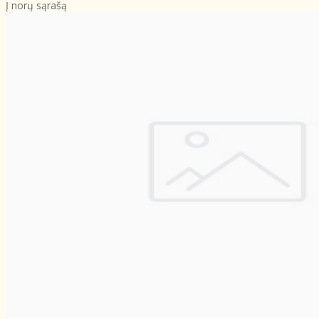
Į norų sąrašą