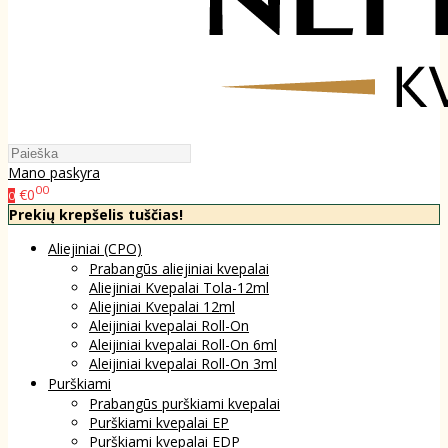
Mano paskyra
00
€0
0
Prekių krepšelis tuščias!
Aliejiniai (CPO)
Prabangūs aliejiniai kvepalai
Aliejiniai Kvepalai Tola-12ml
Aliejiniai Kvepalai 12ml
Aleijiniai kvepalai Roll-On
Aleijiniai kvepalai Roll-On 6ml
Aleijiniai kvepalai Roll-On 3ml
Purškiami
Prabangūs purškiami kvepalai
Purškiami kvepalai EP
Purškiami kvepalai EDP