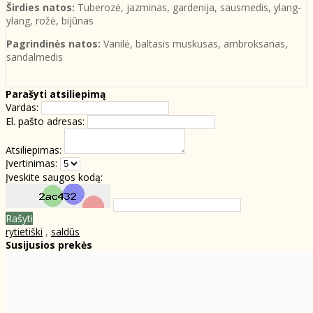
Širdies natos:
Tuberozė, jazminas, gardenija, sausmedis, ylang-
ylang, rožė, bijūnas
Pagrindinės natos:
Vanilė, baltasis muskusas, ambroksanas,
sandalmedis
Parašyti atsiliepimą
Vardas:
El. pašto adresas:
Atsiliepimas:
Įvertinimas:
Įveskite saugos kodą:
Rašyti
rytietiški
,
saldūs
Susijusios prekės