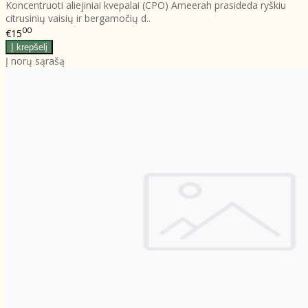
Koncentruoti aliejiniai kvepalai (CPO) Ameerah prasideda ryškiu
citrusinių vaisių ir bergamočių d..
00
€15
Į norų sąrašą