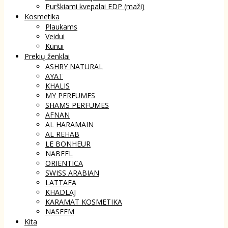
Purškiami kvepalai EDP (maži)
Kosmetika
Plaukams
Veidui
Kūnui
Prekių ženklai
ASHRY NATURAL
AYAT
KHALIS
MY PERFUMES
SHAMS PERFUMES
AFNAN
AL HARAMAIN
AL REHAB
LE BONHEUR
NABEEL
ORIENTICA
SWISS ARABIAN
LATTAFA
KHADLAJ
KARAMAT KOSMETIKA
NASEEM
Kita