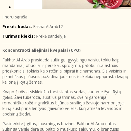
Į norų sąrašą
Prekės kodas:
FakharAlArab12
Turimas kiekis:
Prekė sandėlyje
Koncentruoti aliejiniai kvepalai (CPO)
Fakhar Al Arab prasideda sultingų, gyvybingų vaisių, tokių kaip
mandarinai, obuoliai ir persikai, sprogimu, patobulinta aštriais
prieskoniais, tokiais kaip rožiniai pipirai ir cinamonas. Šis vaisinis ir
pikantiškas pliūpsnis pažadina jausmus ir skelbia nepaprastą kvapų
kelionę į Rytų žemes.
Kvapo širdis atsiskleidžia tarsi slaptas sodas, kuriame žydi Rytų
gėlės. Žavi tuberoza, subtilus jazminas, švelni gardenija,
romantiška rožė ir grakštus bijūnas susilieja žavioje harmonijoje,
kurią sustiprina lengvas gaivumo vėjelis, kurį atneša levandos ir
apelsinų žiedai.
Pasinerkite į gilias, jausmingas bazines Fakhar Al Arab natas.
Sultinga vanilė dera su baltojo muskuso saldumu, o brangusis