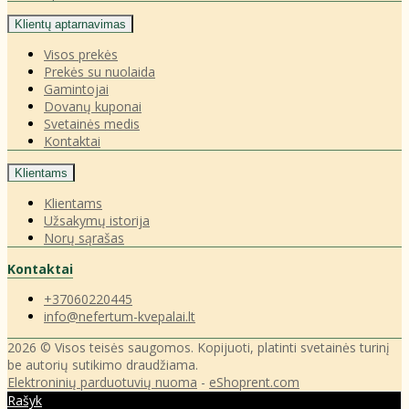
Klientų aptarnavimas
Visos prekės
Prekės su nuolaida
Gamintojai
Dovanų kuponai
Svetainės medis
Kontaktai
Klientams
Klientams
Užsakymų istorija
Norų sąrašas
Kontaktai
+37060220445
info@nefertum-kvepalai.lt
2026 © Visos teisės saugomos. Kopijuoti, platinti svetainės turinį
be autorių sutikimo draudžiama.
Elektroninių parduotuvių nuoma
-
eShoprent.com
Rašyk