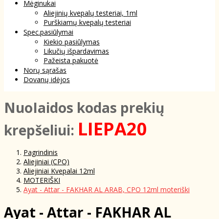
Mėginukai
Aliejinių kvepalų testeriai, 1ml
Purškiamų kvepalų testeriai
Spec.pasiūlymai
Kiekio pasiūlymas
Likučių išpardavimas
Pažeista pakuotė
Norų sąrašas
Dovanų idėjos
NuoIaidos kodas prekių
LIEPA20
krepšeliui:
Pagrindinis
Aliejiniai (CPO)
Aliejiniai Kvepalai 12ml
MOTERIŠKI
Ayat - Attar - FAKHAR AL ARAB, CPO 12ml moteriški
Ayat - Attar - FAKHAR AL