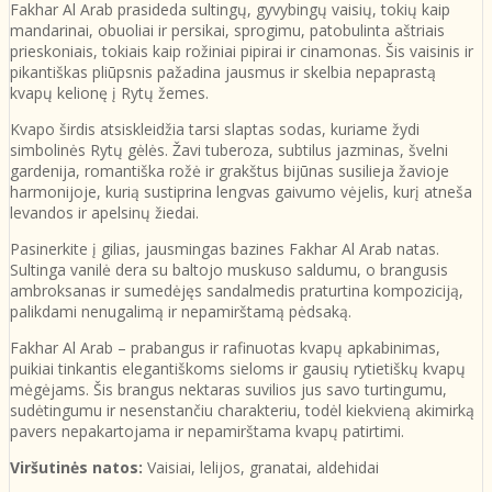
Fakhar Al Arab prasideda sultingų, gyvybingų vaisių, tokių kaip
mandarinai, obuoliai ir persikai, sprogimu, patobulinta aštriais
prieskoniais, tokiais kaip rožiniai pipirai ir cinamonas. Šis vaisinis ir
pikantiškas pliūpsnis pažadina jausmus ir skelbia nepaprastą
kvapų kelionę į Rytų žemes.
Kvapo širdis atsiskleidžia tarsi slaptas sodas, kuriame žydi
simbolinės Rytų gėlės. Žavi tuberoza, subtilus jazminas, švelni
gardenija, romantiška rožė ir grakštus bijūnas susilieja žavioje
harmonijoje, kurią sustiprina lengvas gaivumo vėjelis, kurį atneša
levandos ir apelsinų žiedai.
Pasinerkite į gilias, jausmingas bazines Fakhar Al Arab natas.
Sultinga vanilė dera su baltojo muskuso saldumu, o brangusis
ambroksanas ir sumedėjęs sandalmedis praturtina kompoziciją,
palikdami nenugalimą ir nepamirštamą pėdsaką.
Fakhar Al Arab – prabangus ir rafinuotas kvapų apkabinimas,
puikiai tinkantis elegantiškoms sieloms ir gausių rytietiškų kvapų
mėgėjams. Šis brangus nektaras suvilios jus savo turtingumu,
sudėtingumu ir nesenstančiu charakteriu, todėl kiekvieną akimirką
pavers nepakartojama ir nepamirštama kvapų patirtimi.
Viršutinės natos:
Vaisiai, lelijos, granatai, aldehidai