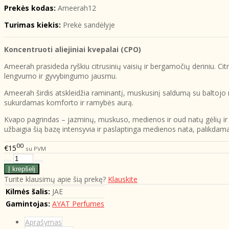
Prekės kodas:
Ameerah12
Turimas kiekis:
Prekė sandėlyje
Koncentruoti aliejiniai kvepalai (CPO)
Ameerah prasideda ryškiu citrusinių vaisių ir bergamočių deriniu. Ci
lengvumo ir gyvybingumo jausmu.
Ameerah širdis atskleidžia raminantį, muskusinį saldumą su baltojo 
sukurdamas komforto ir ramybės aurą.
Kvapo pagrindas – jazminų, muskuso, medienos ir oud natų gėlių ir
užbaigia šią bazę intensyvia ir paslaptinga medienos nata, palikdama
00
€15
su PVM
Turite klausimų apie šią prekę?
Klauskite
Kilmės šalis:
JAE
Gamintojas:
AYAT Perfumes
Aprašymas