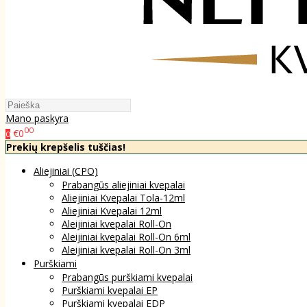
Mano paskyra
00
€0
0
Prekių krepšelis tuščias!
Aliejiniai (CPO)
Prabangūs aliejiniai kvepalai
Aliejiniai Kvepalai Tola-12ml
Aliejiniai Kvepalai 12ml
Aleijiniai kvepalai Roll-On
Aleijiniai kvepalai Roll-On 6ml
Aleijiniai kvepalai Roll-On 3ml
Purškiami
Prabangūs purškiami kvepalai
Purškiami kvepalai EP
Purškiami kvepalai EDP