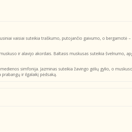
trusiniai vaisiai suteikia traškumo, putojančio gaivumo, o bergamotė – 
muskuso ir alavijo akordais. Baltasis muskusas suteikia švelnumo, apg
 medienos simfonija. Jazminas suteikia žavingo gėlių gylio, o musku
 prabangų ir ilgalaikį pėdsaką.