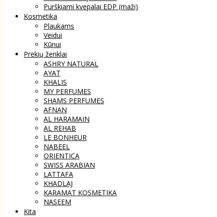
Purškiami kvepalai EDP (maži)
Kosmetika
Plaukams
Veidui
Kūnui
Prekių ženklai
ASHRY NATURAL
AYAT
KHALIS
MY PERFUMES
SHAMS PERFUMES
AFNAN
AL HARAMAIN
AL REHAB
LE BONHEUR
NABEEL
ORIENTICA
SWISS ARABIAN
LATTAFA
KHADLAJ
KARAMAT KOSMETIKA
NASEEM
Kita