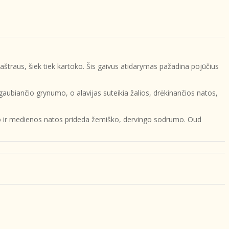
aštraus, šiek tiek kartoko. Šis gaivus atidarymas pažadina pojūčius
aubiančio grynumo, o alavijas suteikia žalios, drėkinančios natos,
so ir medienos natos prideda žemiško, dervingo sodrumo. Oud