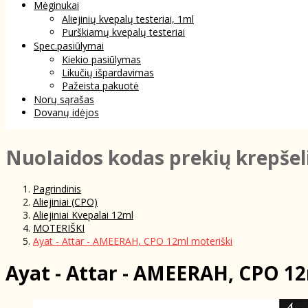
Mėginukai
Aliejinių kvepalų testeriai, 1ml
Purškiamų kvepalų testeriai
Spec.pasiūlymai
Kiekio pasiūlymas
Likučių išpardavimas
Pažeista pakuotė
Norų sąrašas
Dovanų idėjos
NuoIaidos kodas prekių krepšel
Pagrindinis
Aliejiniai (CPO)
Aliejiniai Kvepalai 12ml
MOTERIŠKI
Ayat - Attar - AMEERAH, CPO 12ml moteriški
Ayat - Attar - AMEERAH, CPO 12