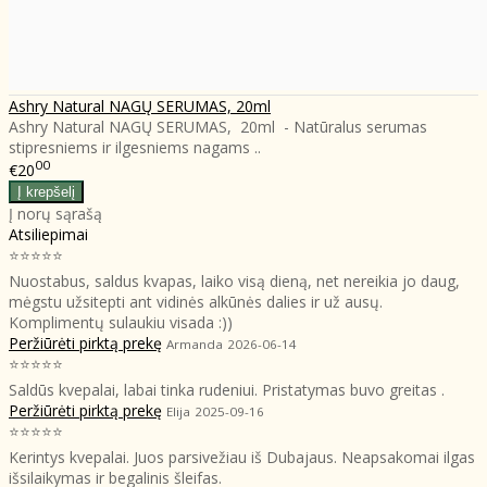
Ashry Natural NAGŲ SERUMAS, 20ml
Ashry Natural NAGŲ SERUMAS, 20ml - Natūralus serumas
stipresniems ir ilgesniems nagams ..
00
€20
Į norų sąrašą
Atsiliepimai
⭐⭐⭐⭐⭐
Nuostabus, saldus kvapas, laiko visą dieną, net nereikia jo daug,
mėgstu užsitepti ant vidinės alkūnės dalies ir už ausų.
Komplimentų sulaukiu visada :))
Peržiūrėti pirktą prekę
Armanda
2026-06-14
⭐⭐⭐⭐⭐
Saldūs kvepalai, labai tinka rudeniui. Pristatymas buvo greitas .
Peržiūrėti pirktą prekę
Elija
2025-09-16
⭐⭐⭐⭐⭐
Kerintys kvepalai. Juos parsivežiau iš Dubajaus. Neapsakomai ilgas
išsilaikymas ir begalinis šleifas.