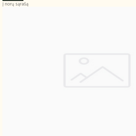
Į norų sąrašą