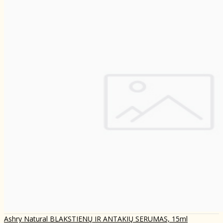
Ashry Natural BLAKSTIENŲ IR ANTAKIŲ SERUMAS, 15ml