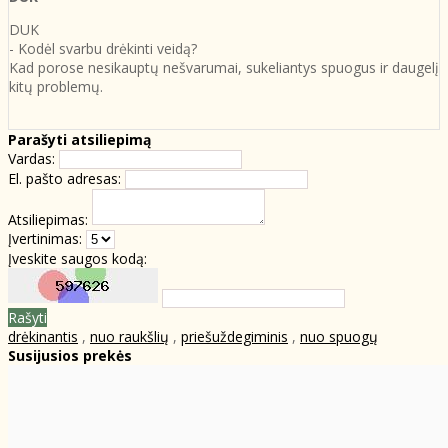
DUK
- Kodėl svarbu drėkinti veidą?
Kad porose nesikauptų nešvarumai, sukeliantys spuogus ir daugelį
kitų problemų.
Parašyti atsiliepimą
Vardas:
El. pašto adresas:
Atsiliepimas:
Įvertinimas:
Įveskite saugos kodą:
Rašyti
drėkinantis
,
nuo raukšlių
,
priešuždegiminis
,
nuo spuogų
Susijusios prekės