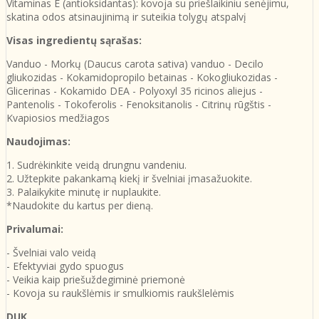
Vitaminas E (antioksidantas): kovoja su priešlaikiniu senėjimu,
skatina odos atsinaujinimą ir suteikia tolygų atspalvį
V
isas ingredientų sąrašas:
Vanduo - Morkų (Daucus carota sativa) vanduo - Decilo
gliukozidas - Kokamidopropilo betainas - Kokogliukozidas -
Glicerinas - Kokamido DEA - Polyoxyl 35 ricinos aliejus -
Pantenolis - Tokoferolis - Fenoksitanolis - Citrinų rūgštis -
Kvapiosios medžiagos
Naudojimas:
1. Sudrėkinkite veidą drungnu vandeniu.
2. Užtepkite pakankamą kiekį ir švelniai įmasažuokite.
3. Palaikykite minutę ir nuplaukite.
*Naudokite du kartus per dieną.
Privalumai:
- Švelniai valo veidą
- Efektyviai gydo spuogus
- Veikia kaip priešuždegiminė priemonė
- Kovoja su raukšlėmis ir smulkiomis raukšlelėmis
DUK