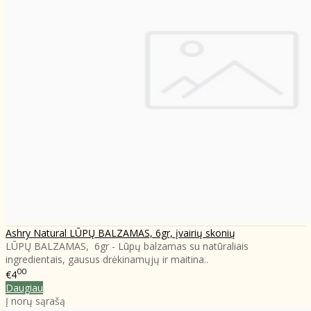
Ashry Natural LŪPŲ BALZAMAS, 6gr, įvairių skonių
LŪPŲ BALZAMAS, 6gr - Lūpų balzamas su natūraliais
ingredientais, gausus drėkinamųjų ir maitina..
00
€4
Daugiau
Į norų sąrašą