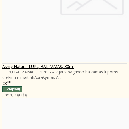
Ashry Natural LŪPŲ BALZAMAS, 30ml
LŪPŲ BALZAMAS, 30ml - Aliejaus pagrindo balzamas lūpoms
drėkinti ir maitinti​ Aprašymas Al..
00
€8
Į norų sąrašą