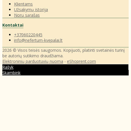
Klientams
Užsakymų istorija
Norų sąrašas
Kontaktai
+37060220445
info@nefertum-kvepalai.lt
2026 © Visos teisės saugomos. Kopijuoti, platinti svetainės turinį
be autorių sutikimo draudžiama.
Elektroninių parduotuvių nuoma
-
eShoprent.com
Rašyk
Skambink