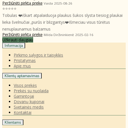
Peržiūrėti pirktą prekę
Vaida
2025-08-26
⭐⭐⭐⭐⭐
Tobulas ❤️iškart atpalaiduoja plaukus šukos slysta tiesiog plaukai
lieka švelnučiai ,purūs ir blizgantys❤️Išmeciau visus tūrėtus
nenuplaunamus balzamus
Peržiūrėti pirktą prekę
Milda Diržininkienė
2025-02-16
Užkrauti daugiau
Informacija
Pirkimo sąlygos ir taisyklės
Pristatymas
Apie mus
Klientų aptarnavimas
Visos prekės
Prekės su nuolaida
Gamintojai
Dovanų kuponai
Svetainės medis
Kontaktai
Klientams