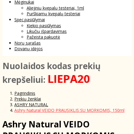
Mėginukai
Aliejinių kvepalų testeriai, 1ml
Purškiamų kvepalų testeriai
Spec.pasiūlymai
Kiekio pasiūlymas
Likučių išpardavimas
Pažeista pakuotė
Norų sąrašas
Dovanų idėjos
NuoIaidos kodas prekių
LIEPA20
krepšeliui:
Pagrindinis
Prekių ženklai
ASHRY NATURAL
Ashry Natural VEIDO PRAUSIKLIS SU MORKOMIS, 150ml
Ashry Natural VEIDO