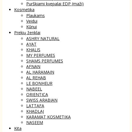
Purškiami kvepalai EDP (maži)
Kosmetika
Plaukams
Veidui
Kūnui
Prekių ženklai
ASHRY NATURAL
AYAT
KHALIS
MY PERFUMES
SHAMS PERFUMES
AFNAN
AL HARAMAIN
AL REHAB
LE BONHEUR
NABEEL
ORIENTICA
SWISS ARABIAN
LATTAFA
KHADLAJ
KARAMAT KOSMETIKA
NASEEM
Kita