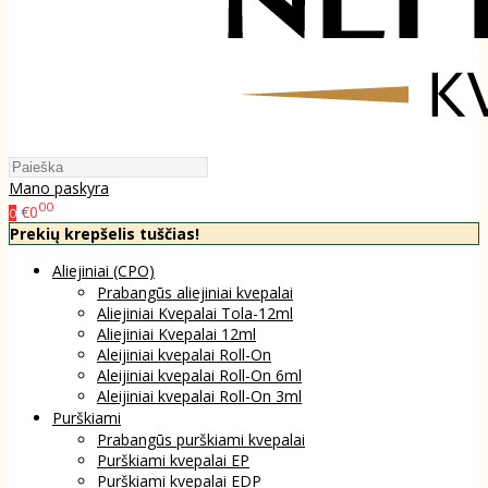
Mano paskyra
00
€0
0
Prekių krepšelis tuščias!
Aliejiniai (CPO)
Prabangūs aliejiniai kvepalai
Aliejiniai Kvepalai Tola-12ml
Aliejiniai Kvepalai 12ml
Aleijiniai kvepalai Roll-On
Aleijiniai kvepalai Roll-On 6ml
Aleijiniai kvepalai Roll-On 3ml
Purškiami
Prabangūs purškiami kvepalai
Purškiami kvepalai EP
Purškiami kvepalai EDP