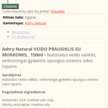
Turite klausimų apie šią prekę?
Klauskite
Kilmės šalis:
Egiptas
Gamintojas:
Ashry Natural
Aprašymas
(0) Atsiliepimai
Ashry Natural VEIDO PRAUSIKLIS SU
MORKOMIS, 150ml -
Natūralus veido valiklis,
veiksmingai gydantis spuogus visiems odos
tipams
Aprašymas
Natūralus veido valiklis, veiksmingai gydantis spuogus visiems
odos tipams
Pagrindiniai ingredientai
Kokamido DEA: švelniai valo odą
Morkų ekstraktas: maitina odą