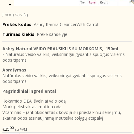
Į norų sąrašą
Prekės kodas:
Ashry Karma CleancerWith Carrot
Turimas kiekis:
Prekė sandėlyje
Ashry Natural VEIDO PRAUSIKLIS SU MORKOMIS, 150ml
-
Natūralus veido valiklis, veiksmingai gydantis spuogus visiems
odos tipams
Aprašymas
Natūralus veido valiklis, veiksmingai gydantis spuogus visiems
odos tipams
Pagrindiniai ingredientai
Kokamido DEA: švelniai valo odą
Morkų ekstraktas: maitina odą
Vitaminas E (antioksidantas): kovoja su priešlaikiniu senėjimu,
skatina odos atsinaujinimą ir suteikia tolygų atspalvį
00
€25
su PVM