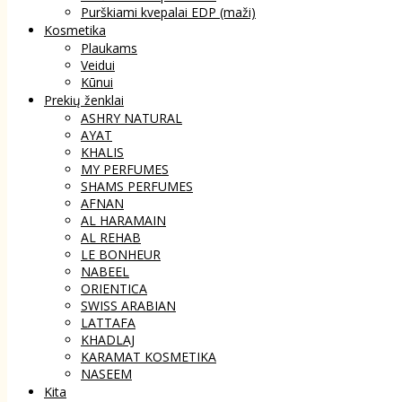
Purškiami kvepalai EDP (maži)
Kosmetika
Plaukams
Veidui
Kūnui
Prekių ženklai
ASHRY NATURAL
AYAT
KHALIS
MY PERFUMES
SHAMS PERFUMES
AFNAN
AL HARAMAIN
AL REHAB
LE BONHEUR
NABEEL
ORIENTICA
SWISS ARABIAN
LATTAFA
KHADLAJ
KARAMAT KOSMETIKA
NASEEM
Kita