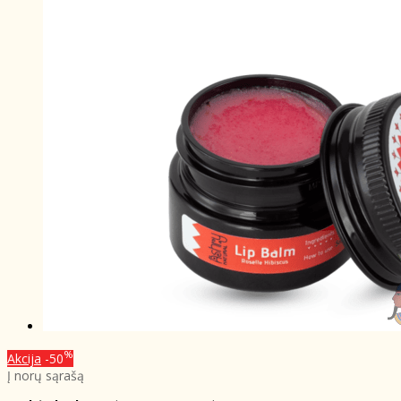
%
Akcija
-50
Į norų sąrašą