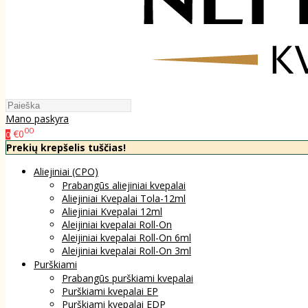
Mano paskyra
00
€0
0
Prekių krepšelis tuščias!
Aliejiniai (CPO)
Prabangūs aliejiniai kvepalai
Aliejiniai Kvepalai Tola-12ml
Aliejiniai Kvepalai 12ml
Aleijiniai kvepalai Roll-On
Aleijiniai kvepalai Roll-On 6ml
Aleijiniai kvepalai Roll-On 3ml
Purškiami
Prabangūs purškiami kvepalai
Purškiami kvepalai EP
Purškiami kvepalai EDP