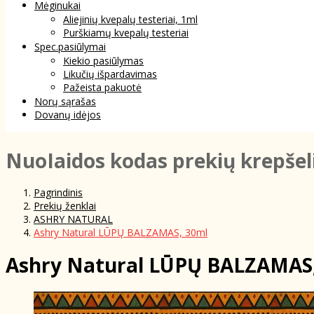
Mėginukai
Aliejinių kvepalų testeriai, 1ml
Purškiamų kvepalų testeriai
Spec.pasiūlymai
Kiekio pasiūlymas
Likučių išpardavimas
Pažeista pakuotė
Norų sąrašas
Dovanų idėjos
NuoIaidos kodas prekių krepšel
Pagrindinis
Prekių ženklai
ASHRY NATURAL
Ashry Natural LŪPŲ BALZAMAS, 30ml
Ashry Natural LŪPŲ BALZAMAS