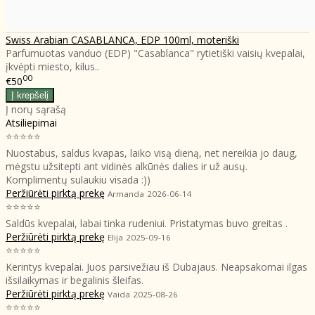
Swiss Arabian CASABLANCA, EDP 100ml, moteriški
Parfumuotas vanduo (EDP) "Casablanca" rytietiški vaisių kvepalai,
įkvėpti miesto, kilus..
00
€50
Į norų sąrašą
Atsiliepimai
⭐⭐⭐⭐⭐
Nuostabus, saldus kvapas, laiko visą dieną, net nereikia jo daug,
mėgstu užsitepti ant vidinės alkūnės dalies ir už ausų.
Komplimentų sulaukiu visada :))
Peržiūrėti pirktą prekę
Armanda
2026-06-14
⭐⭐⭐⭐⭐
Saldūs kvepalai, labai tinka rudeniui. Pristatymas buvo greitas .
Peržiūrėti pirktą prekę
Elija
2025-09-16
⭐⭐⭐⭐⭐
Kerintys kvepalai. Juos parsivežiau iš Dubajaus. Neapsakomai ilgas
išsilaikymas ir begalinis šleifas.
Peržiūrėti pirktą prekę
Vaida
2025-08-26
⭐⭐⭐⭐⭐