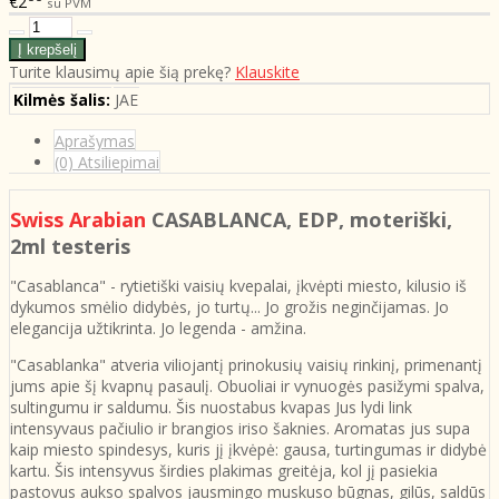
€2
su PVM
Turite klausimų apie šią prekę?
Klauskite
Kilmės šalis:
JAE
Aprašymas
(0) Atsiliepimai
Swiss Arabian
CASABLANCA, EDP, moteriški,
2ml testeris
"Casablanca" - rytietiški vaisių kvepalai, įkvėpti miesto, kilusio iš
dykumos smėlio didybės, jo turtų... Jo grožis neginčijamas. Jo
elegancija užtikrinta. Jo legenda - amžina.
"Casablanka" atveria viliojantį prinokusių vaisių rinkinį, primenantį
jums apie šį kvapnų pasaulį. Obuoliai ir vynuogės pasižymi spalva,
sultingumu ir saldumu. Šis nuostabus kvapas Jus lydi link
intensyvaus pačiulio ir brangios iriso šaknies. Aromatas jus supa
kaip miesto spindesys, kuris jį įkvėpė: gausa, turtingumas ir didybė
kartu. Šis intensyvus širdies plakimas greitėja, kol jį pasiekia
pastovus aukso spalvos jausmingo muskuso būgnas, gilūs, saldūs