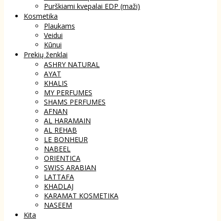
Purškiami kvepalai EDP (maži)
Kosmetika
Plaukams
Veidui
Kūnui
Prekių ženklai
ASHRY NATURAL
AYAT
KHALIS
MY PERFUMES
SHAMS PERFUMES
AFNAN
AL HARAMAIN
AL REHAB
LE BONHEUR
NABEEL
ORIENTICA
SWISS ARABIAN
LATTAFA
KHADLAJ
KARAMAT KOSMETIKA
NASEEM
Kita