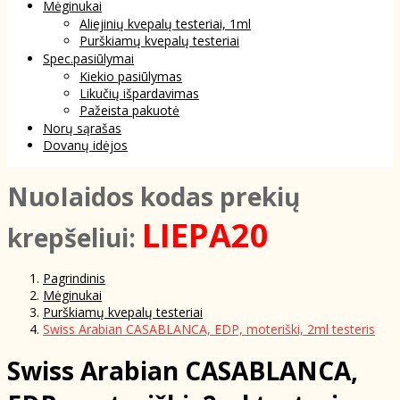
Mėginukai
Aliejinių kvepalų testeriai, 1ml
Purškiamų kvepalų testeriai
Spec.pasiūlymai
Kiekio pasiūlymas
Likučių išpardavimas
Pažeista pakuotė
Norų sąrašas
Dovanų idėjos
NuoIaidos kodas prekių
LIEPA20
krepšeliui:
Pagrindinis
Mėginukai
Purškiamų kvepalų testeriai
Swiss Arabian CASABLANCA, EDP, moteriški, 2ml testeris
Swiss Arabian CASABLANCA,