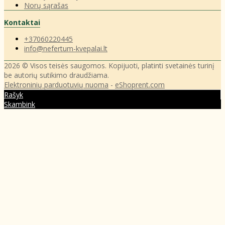
Norų sąrašas
Kontaktai
+37060220445
info@nefertum-kvepalai.lt
2026 © Visos teisės saugomos. Kopijuoti, platinti svetainės turinį
be autorių sutikimo draudžiama.
Elektroninių parduotuvių nuoma
-
eShoprent.com
Rašyk
Skambink