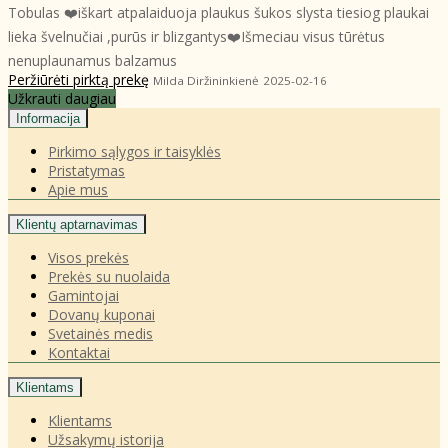
Tobulas ❤️iškart atpalaiduoja plaukus šukos slysta tiesiog plaukai
lieka švelnučiai ,purūs ir blizgantys❤️Išmeciau visus tūrėtus
nenuplaunamus balzamus
Peržiūrėti pirktą prekę
Milda Diržininkienė
2025-02-16
Užkrauti daugiau
Informacija
Pirkimo sąlygos ir taisyklės
Pristatymas
Apie mus
Klientų aptarnavimas
Visos prekės
Prekės su nuolaida
Gamintojai
Dovanų kuponai
Svetainės medis
Kontaktai
Klientams
Klientams
Užsakymų istorija