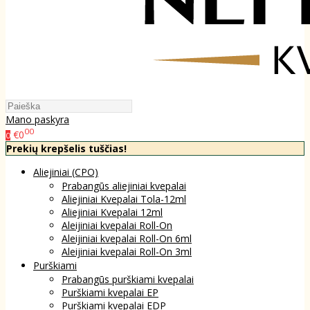
Mano paskyra
00
€0
0
Prekių krepšelis tuščias!
Aliejiniai (CPO)
Prabangūs aliejiniai kvepalai
Aliejiniai Kvepalai Tola-12ml
Aliejiniai Kvepalai 12ml
Aleijiniai kvepalai Roll-On
Aleijiniai kvepalai Roll-On 6ml
Aleijiniai kvepalai Roll-On 3ml
Purškiami
Prabangūs purškiami kvepalai
Purškiami kvepalai EP
Purškiami kvepalai EDP