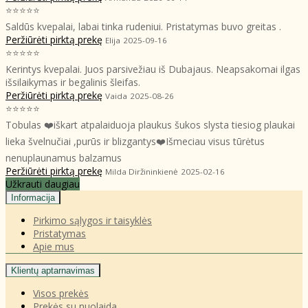
⭐⭐⭐⭐⭐
Saldūs kvepalai, labai tinka rudeniui. Pristatymas buvo greitas .
Peržiūrėti pirktą prekę
Elija
2025-09-16
⭐⭐⭐⭐⭐
Kerintys kvepalai. Juos parsivežiau iš Dubajaus. Neapsakomai ilgas
išsilaikymas ir begalinis šleifas.
Peržiūrėti pirktą prekę
Vaida
2025-08-26
⭐⭐⭐⭐⭐
Tobulas ❤️iškart atpalaiduoja plaukus šukos slysta tiesiog plaukai
lieka švelnučiai ,purūs ir blizgantys❤️Išmeciau visus tūrėtus
nenuplaunamus balzamus
Peržiūrėti pirktą prekę
Milda Diržininkienė
2025-02-16
Užkrauti daugiau
Informacija
Pirkimo sąlygos ir taisyklės
Pristatymas
Apie mus
Klientų aptarnavimas
Visos prekės
Prekės su nuolaida