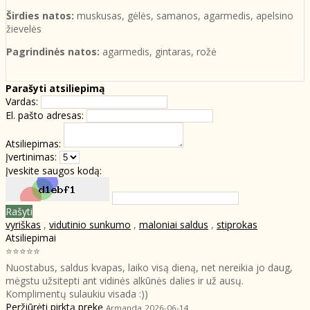
Širdies natos:
muskusas, gėlės, samanos, agarmedis, apelsino
žievelės
Pagrindinės natos:
agarmedis, gintaras, rožė
Parašyti atsiliepimą
Vardas:
El. pašto adresas:
Atsiliepimas:
Įvertinimas:
Įveskite saugos kodą:
Rašyti
vyriškas
,
vidutinio sunkumo
,
maloniai saldus
,
stiprokas
Atsiliepimai
⭐⭐⭐⭐⭐
Nuostabus, saldus kvapas, laiko visą dieną, net nereikia jo daug,
mėgstu užsitepti ant vidinės alkūnės dalies ir už ausų.
Komplimentų sulaukiu visada :))
Peržiūrėti pirktą prekę
Armanda
2026-06-14