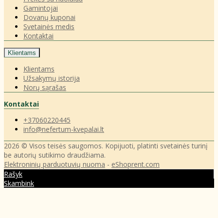
Gamintojai
Dovanų kuponai
Svetainės medis
Kontaktai
Klientams
Klientams
Užsakymų istorija
Norų sąrašas
Kontaktai
+37060220445
info@nefertum-kvepalai.lt
2026 © Visos teisės saugomos. Kopijuoti, platinti svetainės turinį
be autorių sutikimo draudžiama.
Elektroninių parduotuvių nuoma
-
eShoprent.com
Rašyk
Skambink