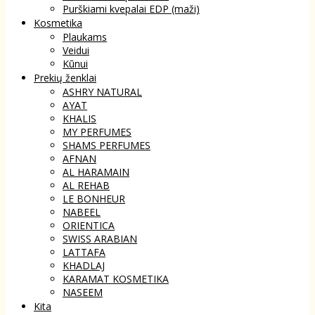
Purškiami kvepalai EDP (maži)
Kosmetika
Plaukams
Veidui
Kūnui
Prekių ženklai
ASHRY NATURAL
AYAT
KHALIS
MY PERFUMES
SHAMS PERFUMES
AFNAN
AL HARAMAIN
AL REHAB
LE BONHEUR
NABEEL
ORIENTICA
SWISS ARABIAN
LATTAFA
KHADLAJ
KARAMAT KOSMETIKA
NASEEM
Kita