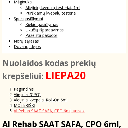
Mėginukai
Aliejinių kvepalų testeriai, 1ml
Purškiamų kvepalų testeriai
Spec.pasiūlymai
Kiekio pasiūlymas
Likučių išpardavimas
Pažeista pakuotė
Norų sąrašas
Dovanų idėjos
NuoIaidos kodas prekių
LIEPA20
krepšeliui:
Pagrindinis
Aliejiniai (CPO)
Aleijiniai kvepalai Roll-On 6ml
MOTERIŠKI
Al Rehab SAAT SAFA, CPO 6ml, unisex
Al Rehab SAAT SAFA, CPO 6ml,