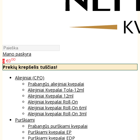
Mano paskyra
00
€0
0
Prekių krepšelis tuščias!
Aliejiniai (CPO)
Prabangūs aliejiniai kvepalai
Aliejiniai Kvepalai Tola-12ml
Aliejiniai Kvepalai 12ml
Aleijiniai kvepalai Roll-On
Aleijiniai kvepalai Roll-On 6ml
Aleijiniai kvepalai Roll-On 3ml
Purškiami
Prabangūs purškiami kvepalai
Purškiami kvepalai EP
Purškiami kvepalai EDP