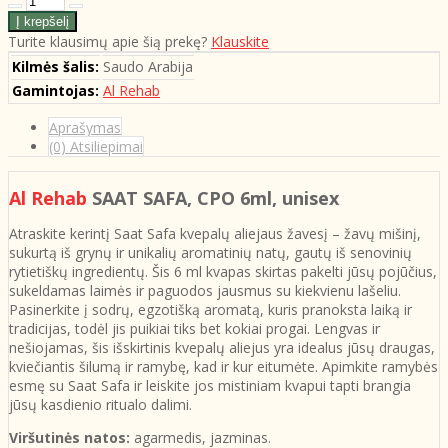
Turite klausimų apie šią prekę?
Klauskite
Kilmės šalis:
Saudo Arabija
Gamintojas:
Al Rehab
Aprašymas
(0) Atsiliepimai
Al Rehab
SAAT SAFA, CPO 6ml, unisex
Atraskite kerintį Saat Safa kvepalų aliejaus žavesį – žavų mišinį,
sukurtą iš grynų ir unikalių aromatinių natų, gautų iš senovinių
rytietiškų ingredientų. Šis 6 ml kvapas skirtas pakelti jūsų pojūčius,
sukeldamas laimės ir paguodos jausmus su kiekvienu lašeliu.
Pasinerkite į sodrų, egzotišką aromatą, kuris pranoksta laiką ir
tradicijas, todėl jis puikiai tiks bet kokiai progai. Lengvas ir
nešiojamas, šis išskirtinis kvepalų aliejus yra idealus jūsų draugas,
kviečiantis šilumą ir ramybę, kad ir kur eitumėte. Apimkite ramybės
esmę su Saat Safa ir leiskite jos mistiniam kvapui tapti brangia
jūsų kasdienio ritualo dalimi.
Viršutinės natos:
agarmedis, jazminas.