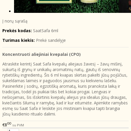
Į norų sąrašą
Prekės kodas:
SaatSafa 6ml
Turimas kiekis:
Prekė sandėlyje
Koncentruoti aliejiniai kvepalai (CPO)
Atraskite kerintį Saat Safa kvepalų aliejaus žavesį – žavų mišinį,
sukurtą iš grynų ir unikalių aromatinių natų, gautų iš senovinių
rytietiškų ingredientų. Šis 6 ml kvapas skirtas pakelti jūsų pojūčius,
sukeldamas laimės ir paguodos jausmus su kiekvienu lašeliu.
Pasinerkite į sodrų, egzotišką aromatą, kuris pranoksta laiką ir
tradicijas, todėl jis puikiai tiks bet kokiai progai. Lengvas ir
nešiojamas, šis išskirtinis kvepalų aliejus yra idealus jūsų draugas,
kviečiantis šilumą ir ramybę, kad ir kur eitumėte. Apimkite ramybės
esmę su Saat Safa ir leiskite jos mistiniam kvapui tapti brangia
jūsų kasdienio ritualo dalimi.
00
€8
su PVM