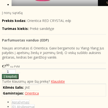
Į norų sąrašą
Prekės kodas:
Orientica RED CRYSTAL edp
Turimas kiekis:
Prekė sandėlyje
Parfumuotas vanduo (EDP)
Naujas aromatas iš Orientica. Gaivi bergamotė su Ylang-Ylang Jus
palydės į apelsinų žiedų ir jazminų širdį. O viską sušildo auksinis
gintaras, kedras bei gardžioji vanilė.
00
€7
su PVM
Turite klausimų apie šią prekę?
Klauskite
Kilmės šalis:
JAE
Gamintojas:
Orientica
Aprašymas
(0) Atsiliepimai