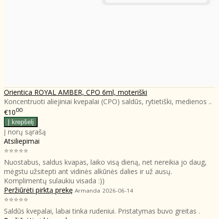
Orientica ROYAL AMBER, CPO 6ml, moteriški
Koncentruoti aliejiniai kvepalai (CPO) saldūs, rytietiški, medienos ..
00
€10
Į norų sąrašą
Atsiliepimai
⭐⭐⭐⭐⭐
Nuostabus, saldus kvapas, laiko visą dieną, net nereikia jo daug,
mėgstu užsitepti ant vidinės alkūnės dalies ir už ausų.
Komplimentų sulaukiu visada :))
Peržiūrėti pirktą prekę
Armanda
2026-06-14
⭐⭐⭐⭐⭐
Saldūs kvepalai, labai tinka rudeniui. Pristatymas buvo greitas .