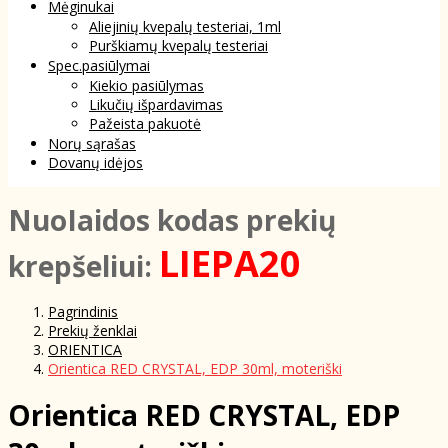
Mėginukai
Aliejinių kvepalų testeriai, 1ml
Purškiamų kvepalų testeriai
Spec.pasiūlymai
Kiekio pasiūlymas
Likučių išpardavimas
Pažeista pakuotė
Norų sąrašas
Dovanų idėjos
NuoIaidos kodas prekių
LIEPA20
krepšeliui:
Pagrindinis
Prekių ženklai
ORIENTICA
Orientica RED CRYSTAL, EDP 30ml, moteriški
Orientica RED CRYSTAL, EDP