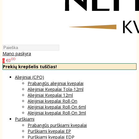
Mano paskyra
00
€0
0
Prekių krepšelis tuščias!
Aliejiniai (CPO)
Prabangūs aliejiniai kvepalai
Aliejiniai Kvepalai Tola-12ml
Aliejiniai Kvepalai 12ml
Aleijiniai kvepalai Roll-On
Aleijiniai kvepalai Roll-On 6ml
Aleijiniai kvepalai Roll-On 3ml
Purškiami
Prabangūs purškiami kvepalai
Purškiami kvepalai EP
Purškiami kvepalai EDP