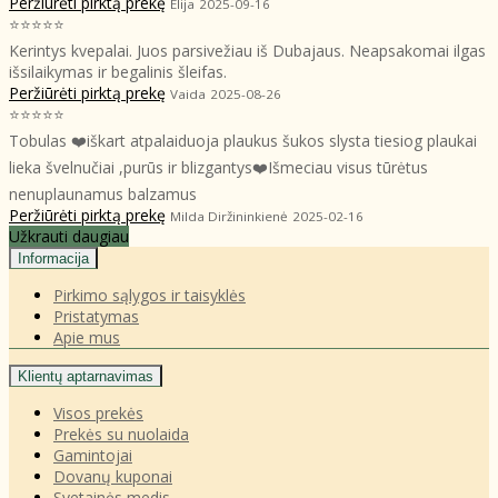
Peržiūrėti pirktą prekę
Elija
2025-09-16
⭐⭐⭐⭐⭐
Kerintys kvepalai. Juos parsivežiau iš Dubajaus. Neapsakomai ilgas
išsilaikymas ir begalinis šleifas.
Peržiūrėti pirktą prekę
Vaida
2025-08-26
⭐⭐⭐⭐⭐
Tobulas ❤️iškart atpalaiduoja plaukus šukos slysta tiesiog plaukai
lieka švelnučiai ,purūs ir blizgantys❤️Išmeciau visus tūrėtus
nenuplaunamus balzamus
Peržiūrėti pirktą prekę
Milda Diržininkienė
2025-02-16
Užkrauti daugiau
Informacija
Pirkimo sąlygos ir taisyklės
Pristatymas
Apie mus
Klientų aptarnavimas
Visos prekės
Prekės su nuolaida
Gamintojai
Dovanų kuponai
Svetainės medis