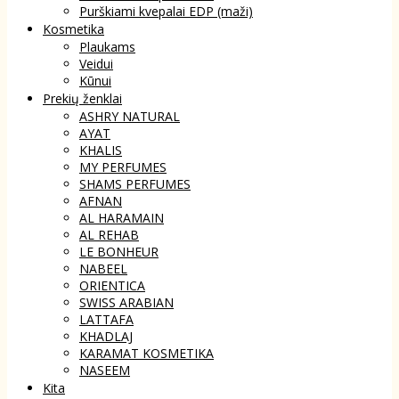
Purškiami kvepalai EDP (maži)
Kosmetika
Plaukams
Veidui
Kūnui
Prekių ženklai
ASHRY NATURAL
AYAT
KHALIS
MY PERFUMES
SHAMS PERFUMES
AFNAN
AL HARAMAIN
AL REHAB
LE BONHEUR
NABEEL
ORIENTICA
SWISS ARABIAN
LATTAFA
KHADLAJ
KARAMAT KOSMETIKA
NASEEM
Kita