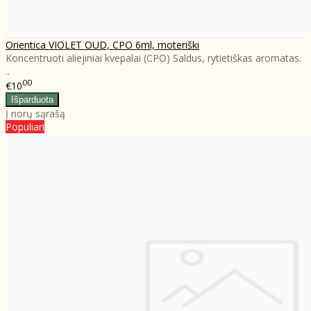
Orientica VIOLET OUD, CPO 6ml, moteriški
Koncentruoti aliejiniai kvepalai (CPO) Saldus, rytietiškas aromatas.
..
00
€10
Į norų sąrašą
Populiari