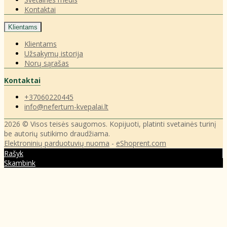
Kontaktai
Klientams
Klientams
Užsakymų istorija
Norų sąrašas
Kontaktai
+37060220445
info@nefertum-kvepalai.lt
2026 © Visos teisės saugomos. Kopijuoti, platinti svetainės turinį
be autorių sutikimo draudžiama.
Elektroninių parduotuvių nuoma
-
eShoprent.com
Rašyk
Skambink