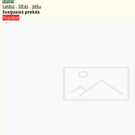
Rašyti
saldus
,
šiltas
,
gėlių
Susijusios prekės
Populiari