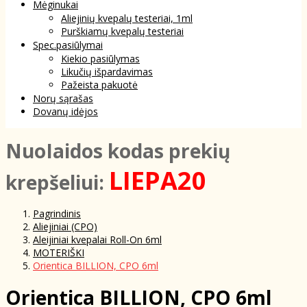
Mėginukai
Aliejinių kvepalų testeriai, 1ml
Purškiamų kvepalų testeriai
Spec.pasiūlymai
Kiekio pasiūlymas
Likučių išpardavimas
Pažeista pakuotė
Norų sąrašas
Dovanų idėjos
NuoIaidos kodas prekių
LIEPA20
krepšeliui:
Pagrindinis
Aliejiniai (CPO)
Aleijiniai kvepalai Roll-On 6ml
MOTERIŠKI
Orientica BILLION, CPO 6ml
Orientica BILLION, CPO 6ml