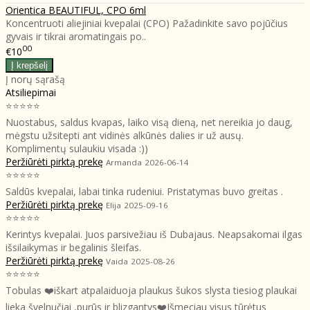
Orientica BEAUTIFUL, CPO 6ml
Koncentruoti aliejiniai kvepalai (CPO) Pažadinkite savo pojūčius
gyvais ir tikrai aromatingais po..
00
€10
Į norų sąrašą
Atsiliepimai
⭐⭐⭐⭐⭐
Nuostabus, saldus kvapas, laiko visą dieną, net nereikia jo daug,
mėgstu užsitepti ant vidinės alkūnės dalies ir už ausų.
Komplimentų sulaukiu visada :))
Peržiūrėti pirktą prekę
Armanda
2026-06-14
⭐⭐⭐⭐⭐
Saldūs kvepalai, labai tinka rudeniui. Pristatymas buvo greitas .
Peržiūrėti pirktą prekę
Elija
2025-09-16
⭐⭐⭐⭐⭐
Kerintys kvepalai. Juos parsivežiau iš Dubajaus. Neapsakomai ilgas
išsilaikymas ir begalinis šleifas.
Peržiūrėti pirktą prekę
Vaida
2025-08-26
⭐⭐⭐⭐⭐
Tobulas ❤️iškart atpalaiduoja plaukus šukos slysta tiesiog plaukai
lieka švelnučiai ,purūs ir blizgantys❤️Išmeciau visus tūrėtus