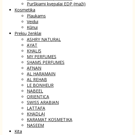
Purškiami kvepalai EDP (maži)
Kosmetika
Plaukams
Veidui
Kūnui
Prekių ženklai
ASHRY NATURAL
AYAT
KHALIS
MY PERFUMES
SHAMS PERFUMES
AFNAN
AL HARAMAIN
AL REHAB
LE BONHEUR
NABEEL
ORIENTICA
SWISS ARABIAN
LATTAFA
KHADLAJ
KARAMAT KOSMETIKA
NASEEM
Kita