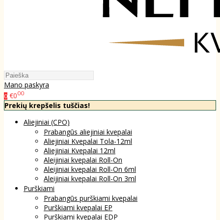
Mano paskyra
00
€0
0
Prekių krepšelis tuščias!
Aliejiniai (CPO)
Prabangūs aliejiniai kvepalai
Aliejiniai Kvepalai Tola-12ml
Aliejiniai Kvepalai 12ml
Aleijiniai kvepalai Roll-On
Aleijiniai kvepalai Roll-On 6ml
Aleijiniai kvepalai Roll-On 3ml
Purškiami
Prabangūs purškiami kvepalai
Purškiami kvepalai EP
Purškiami kvepalai EDP