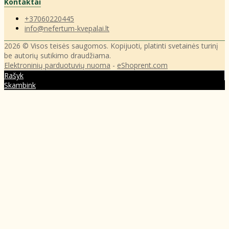
Kontaktai
+37060220445
info@nefertum-kvepalai.lt
2026 © Visos teisės saugomos. Kopijuoti, platinti svetainės turinį
be autorių sutikimo draudžiama.
Elektroninių parduotuvių nuoma
-
eShoprent.com
Rašyk
Skambink