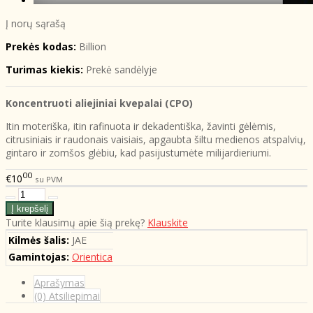
Į norų sąrašą
Prekės kodas:
Billion
Turimas kiekis:
Prekė sandėlyje
Koncentruoti aliejiniai kvepalai (CPO)
Itin moteriška, itin rafinuota ir dekadentiška, žavinti gėlėmis,
citrusiniais ir raudonais vaisiais, apgaubta šiltu medienos atspalvių,
gintaro ir zomšos glėbiu, kad pasijustumėte milijardieriumi.
00
€10
su PVM
Turite klausimų apie šią prekę?
Klauskite
Kilmės šalis:
JAE
Gamintojas:
Orientica
Aprašymas
(0) Atsiliepimai