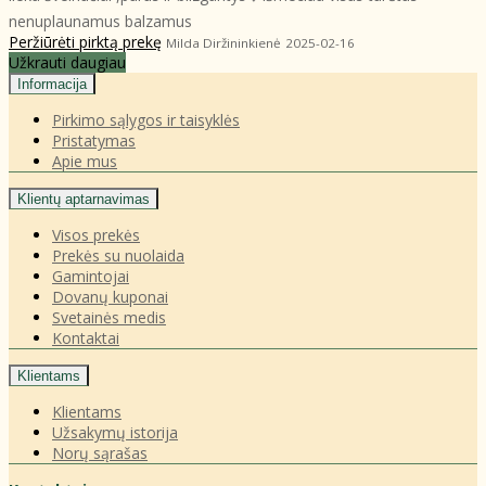
nenuplaunamus balzamus
Peržiūrėti pirktą prekę
Milda Diržininkienė
2025-02-16
Užkrauti daugiau
Informacija
Pirkimo sąlygos ir taisyklės
Pristatymas
Apie mus
Klientų aptarnavimas
Visos prekės
Prekės su nuolaida
Gamintojai
Dovanų kuponai
Svetainės medis
Kontaktai
Klientams
Klientams
Užsakymų istorija
Norų sąrašas