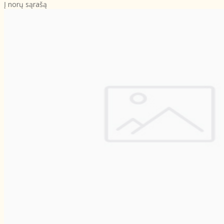
Į norų sąrašą