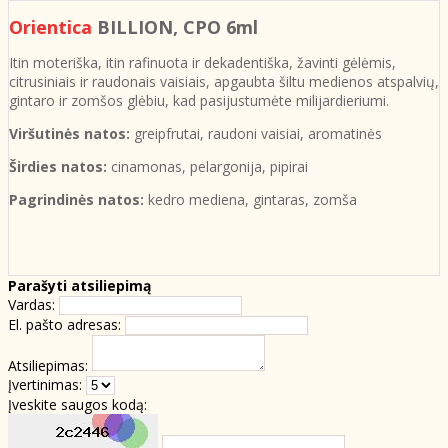
Orientica
BILLION,
CPO 6ml
Itin moteriška, itin rafinuota ir dekadentiška, žavinti gėlėmis,
citrusiniais ir raudonais vaisiais, apgaubta šiltu medienos atspalvių,
gintaro ir zomšos glėbiu, kad pasijustumėte milijardieriumi.
Viršutinės natos:
greipfrutai, raudoni vaisiai, aromatinės
Širdies natos:
cinamonas, pelargonija, pipirai
Pagrindinės natos:
kedro mediena, gintaras, zomša
Parašyti atsiliepimą
Vardas:
El. pašto adresas:
Atsiliepimas:
Įvertinimas:
Įveskite saugos kodą: