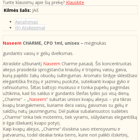
Turite klausimų apie šią prekę?
Klauskite
Kilmės šalis:
JAE
Aprašymas
(0) Atsiliepimai
Naseem
CHARME, CPO 1ml, unisex
–
mėginukas
gundantis vaisių ir gėlių dvelksmas.
Atraskite užburiantį
Naseem
Charme pasaulį. Šis koncentruotas
aliejus prasideda sprogstančia kriaušių ir tropinių vaisių gaiva,
kurią papildo žalių obuolių sultingumas. Aromato širdyje skleidžiasi
elegantiška frezijų ir jazminų puokztė, suteikianti kvapui gylio ir
rafinuotumo. Šiltas baltojo muskuso ir tonka pupelių pagrindas
užtikrina, kad šis saldus ir gundantis šleifas lydės jus visą dieną.
„Charme“ – „
Naseem
“ sukurtas unisex kvapų aliejus – yra tikras
kvapų brangakmenis, kuriame dera vaisių gaivumas su gėlių ir
saldžių natų jausmingumu. Dėl puikiai subalansuotos sudėties
„Charme“ tinka tiek moterims, tiek vyrams, siūlydamas elegantišką
ir ilgai išliekantį kvapo potyrį.
Kaip kvapų aliejus, „Charme“ išsiskiria savo intensyvumu ir
patvarumu, todėl idealiai tinka tiems, kurie nori palikti išskirtinį,