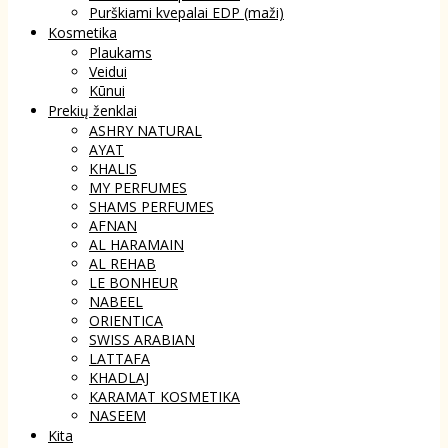
Purškiami kvepalai EDP (maži)
Kosmetika
Plaukams
Veidui
Kūnui
Prekių ženklai
ASHRY NATURAL
AYAT
KHALIS
MY PERFUMES
SHAMS PERFUMES
AFNAN
AL HARAMAIN
AL REHAB
LE BONHEUR
NABEEL
ORIENTICA
SWISS ARABIAN
LATTAFA
KHADLAJ
KARAMAT KOSMETIKA
NASEEM
Kita