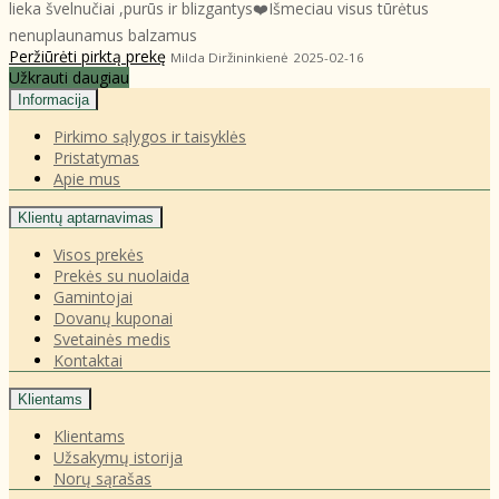
lieka švelnučiai ,purūs ir blizgantys❤️Išmeciau visus tūrėtus
nenuplaunamus balzamus
Peržiūrėti pirktą prekę
Milda Diržininkienė
2025-02-16
Užkrauti daugiau
Informacija
Pirkimo sąlygos ir taisyklės
Pristatymas
Apie mus
Klientų aptarnavimas
Visos prekės
Prekės su nuolaida
Gamintojai
Dovanų kuponai
Svetainės medis
Kontaktai
Klientams
Klientams
Užsakymų istorija
Norų sąrašas