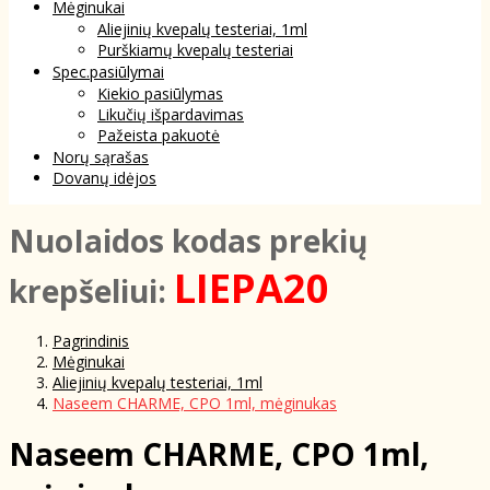
Mėginukai
Aliejinių kvepalų testeriai, 1ml
Purškiamų kvepalų testeriai
Spec.pasiūlymai
Kiekio pasiūlymas
Likučių išpardavimas
Pažeista pakuotė
Norų sąrašas
Dovanų idėjos
NuoIaidos kodas prekių
LIEPA20
krepšeliui:
Pagrindinis
Mėginukai
Aliejinių kvepalų testeriai, 1ml
Naseem CHARME, CPO 1ml, mėginukas
Naseem CHARME, CPO 1ml,