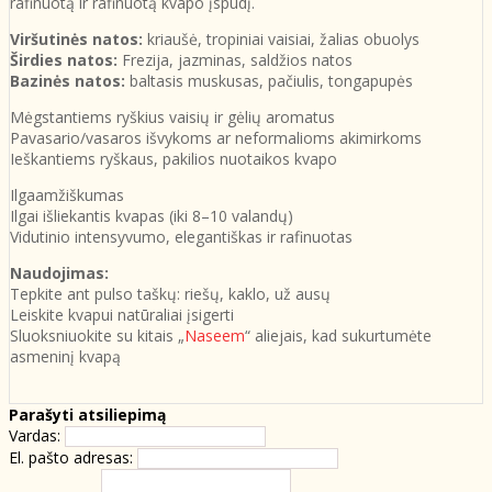
rafinuotą ir rafinuotą kvapo įspūdį.
Viršutinės natos:
kriaušė, tropiniai vaisiai, žalias obuolys
Širdies natos:
Frezija, jazminas, saldžios natos
Bazinės natos:
baltasis muskusas, pačiulis, tongapupės
Mėgstantiems ryškius vaisių ir gėlių aromatus
Pavasario/vasaros išvykoms ​​ar neformalioms akimirkoms
Ieškantiems ryškaus, pakilios nuotaikos kvapo
Ilgaamžiškumas
Ilgai išliekantis kvapas (iki 8–10 valandų)
Vidutinio intensyvumo, elegantiškas ir rafinuotas
Naudojimas:
Tepkite ant pulso taškų: riešų, kaklo, už ausų
Leiskite kvapui natūraliai įsigerti
Sluoksniuokite su kitais „
Naseem
“ aliejais, kad sukurtumėte
asmeninį kvapą
Parašyti atsiliepimą
Vardas:
El. pašto adresas: