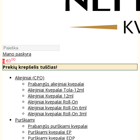
Mano paskyra
00
€0
0
Prekių krepšelis tuščias!
Aliejiniai (CPO)
Prabangūs aliejiniai kvepalai
Aliejiniai Kvepalai Tola-12ml
Aliejiniai Kvepalai 12ml
Aleijiniai kvepalai Roll-On
Aleijiniai kvepalai Roll-On 6ml
Aleijiniai kvepalai Roll-On 3ml
Purškiami
Prabangūs purškiami kvepalai
Purškiami kvepalai EP
Purškiami kvepalai EDP