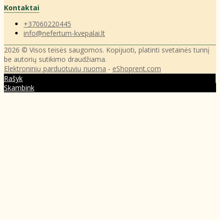
Kontaktai
+37060220445
info@nefertum-kvepalai.lt
2026 © Visos teisės saugomos. Kopijuoti, platinti svetainės turinį
be autorių sutikimo draudžiama.
Elektroninių parduotuvių nuoma
-
eShoprent.com
Rašyk
Skambink