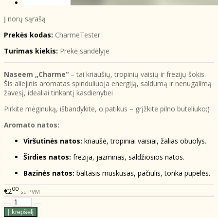
Į norų sąrašą
Prekės kodas:
CharmeTester
Turimas kiekis:
Prekė sandėlyje
Naseem „Charme“
– tai kriaušių, tropinių vaisių ir frezijų šokis.
Šis aliejinis aromatas spinduliuoja energiją, saldumą ir nenugalimą
žavesį, idealiai tinkantį kasdienybei
Pirkite mėginuką, išbandykite, o patikus – grįžkite pilno buteliuko;)
Aromato natos:
Viršutinės natos:
kriaušė, tropiniai vaisiai, žalias obuolys.
Širdies natos:
frezija, jazminas, saldžiosios natos.
Bazinės natos:
baltasis muskusas, pačiulis, tonka pupelės.
00
€2
su PVM