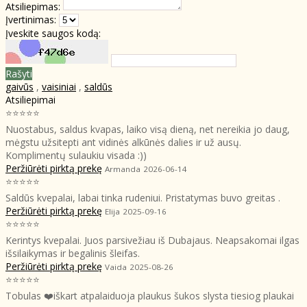
Atsiliepimas:
Įvertinimas:
Įveskite saugos kodą:
Rašyti
gaivūs
,
vaisiniai
,
saldūs
Atsiliepimai
⭐⭐⭐⭐⭐
Nuostabus, saldus kvapas, laiko visą dieną, net nereikia jo daug,
mėgstu užsitepti ant vidinės alkūnės dalies ir už ausų.
Komplimentų sulaukiu visada :))
Peržiūrėti pirktą prekę
Armanda
2026-06-14
⭐⭐⭐⭐⭐
Saldūs kvepalai, labai tinka rudeniui. Pristatymas buvo greitas .
Peržiūrėti pirktą prekę
Elija
2025-09-16
⭐⭐⭐⭐⭐
Kerintys kvepalai. Juos parsivežiau iš Dubajaus. Neapsakomai ilgas
išsilaikymas ir begalinis šleifas.
Peržiūrėti pirktą prekę
Vaida
2025-08-26
⭐⭐⭐⭐⭐
Tobulas ❤️iškart atpalaiduoja plaukus šukos slysta tiesiog plaukai