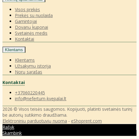
Visos prekės
Prekės su nuolaida
Gamintojai
Dovanų kuponai
Svetainės medis
Kontaktai
Klientams
Klientams
Užsakymų istorija
Norų sąrašas
Kontaktai
+37060220445
info@nefertum-kvepalai.lt
2026 © Visos teisės saugomos. Kopijuoti, platinti svetainės turinį
be autorių sutikimo draudžiama.
Elektroninių parduotuvių nuoma
-
eShoprent.com
Rašyk
Skambink