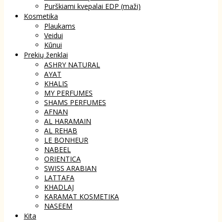
Purškiami kvepalai EDP (maži)
Kosmetika
Plaukams
Veidui
Kūnui
Prekių ženklai
ASHRY NATURAL
AYAT
KHALIS
MY PERFUMES
SHAMS PERFUMES
AFNAN
AL HARAMAIN
AL REHAB
LE BONHEUR
NABEEL
ORIENTICA
SWISS ARABIAN
LATTAFA
KHADLAJ
KARAMAT KOSMETIKA
NASEEM
Kita