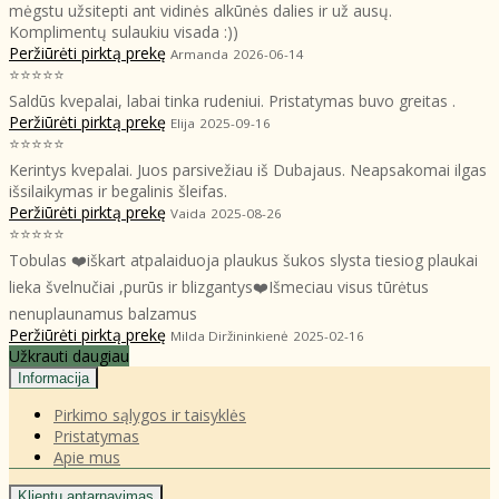
mėgstu užsitepti ant vidinės alkūnės dalies ir už ausų.
Komplimentų sulaukiu visada :))
Peržiūrėti pirktą prekę
Armanda
2026-06-14
⭐⭐⭐⭐⭐
Saldūs kvepalai, labai tinka rudeniui. Pristatymas buvo greitas .
Peržiūrėti pirktą prekę
Elija
2025-09-16
⭐⭐⭐⭐⭐
Kerintys kvepalai. Juos parsivežiau iš Dubajaus. Neapsakomai ilgas
išsilaikymas ir begalinis šleifas.
Peržiūrėti pirktą prekę
Vaida
2025-08-26
⭐⭐⭐⭐⭐
Tobulas ❤️iškart atpalaiduoja plaukus šukos slysta tiesiog plaukai
lieka švelnučiai ,purūs ir blizgantys❤️Išmeciau visus tūrėtus
nenuplaunamus balzamus
Peržiūrėti pirktą prekę
Milda Diržininkienė
2025-02-16
Užkrauti daugiau
Informacija
Pirkimo sąlygos ir taisyklės
Pristatymas
Apie mus
Klientų aptarnavimas