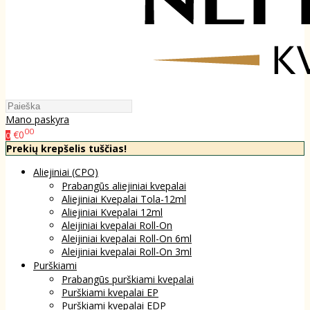
Mano paskyra
00
€0
0
Prekių krepšelis tuščias!
Aliejiniai (CPO)
Prabangūs aliejiniai kvepalai
Aliejiniai Kvepalai Tola-12ml
Aliejiniai Kvepalai 12ml
Aleijiniai kvepalai Roll-On
Aleijiniai kvepalai Roll-On 6ml
Aleijiniai kvepalai Roll-On 3ml
Purškiami
Prabangūs purškiami kvepalai
Purškiami kvepalai EP
Purškiami kvepalai EDP