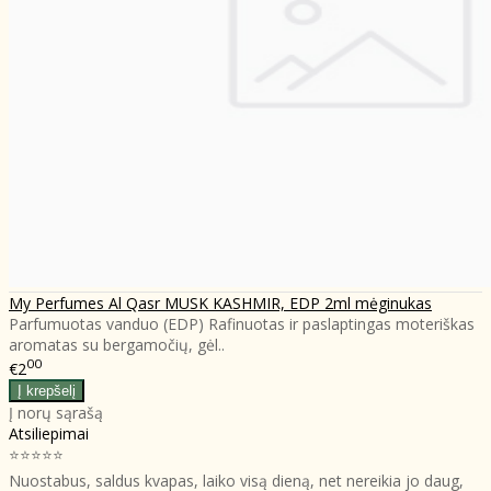
My Perfumes Al Qasr MUSK KASHMIR, EDP 2ml mėginukas
Parfumuotas vanduo (EDP) Rafinuotas ir paslaptingas moteriškas
aromatas su bergamočių, gėl..
00
€2
Į norų sąrašą
Atsiliepimai
⭐⭐⭐⭐⭐
Nuostabus, saldus kvapas, laiko visą dieną, net nereikia jo daug,