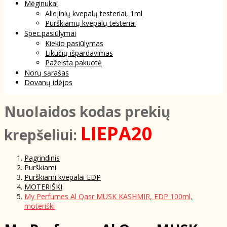
Mėginukai
Aliejinių kvepalų testeriai, 1ml
Purškiamų kvepalų testeriai
Spec.pasiūlymai
Kiekio pasiūlymas
Likučių išpardavimas
Pažeista pakuotė
Norų sąrašas
Dovanų idėjos
NuoIaidos kodas prekių
LIEPA20
krepšeliui:
Pagrindinis
Purškiami
Purškiami kvepalai EDP
MOTERIŠKI
My Perfumes Al Qasr MUSK KASHMIR, EDP 100ml,
moteriški