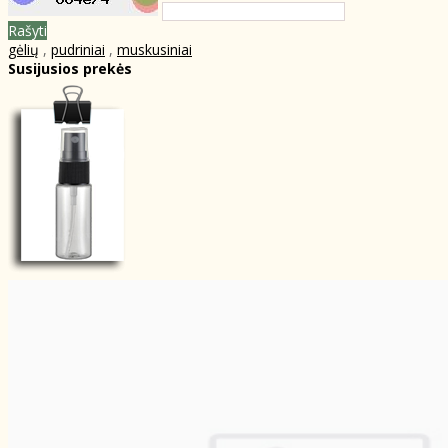
Rašyti
gėlių
,
pudriniai
,
muskusiniai
Susijusios prekės