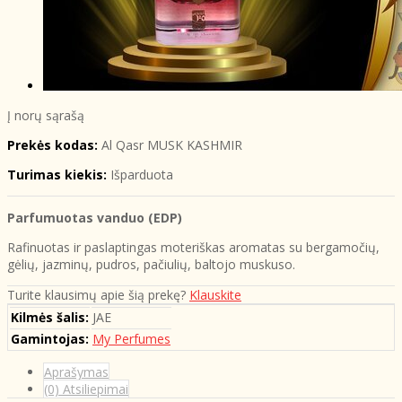
Į norų sąrašą
Prekės kodas:
Al Qasr MUSK KASHMIR
Turimas kiekis:
Išparduota
Parfumuotas vanduo (EDP)
Rafinuotas ir paslaptingas moteriškas aromatas su bergamočių,
gėlių, jazminų, pudros, pačiulių, baltojo muskuso.
Turite klausimų apie šią prekę?
Klauskite
Kilmės šalis:
JAE
Gamintojas:
My Perfumes
Aprašymas
(0) Atsiliepimai