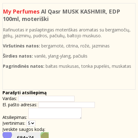
My Perfumes
Al Qasr MUSK KASHMIR
, EDP
100ml, moteriški
Rafinuotas ir paslaptingas moteriškas aromatas su bergamočių,
gėlių, jazminų, pudros, pačiulių, baltojo muskuso.
Viršutinės natos:
bergamotė, citrina, rožė, jazminas
Širdies natos:
vanilė, ylang-ylang, pačiulis
Pagrindinės natos:
baltas muskusas, tonka pupelės, muskatas
Parašyti atsiliepimą
Vardas:
El. pašto adresas:
Atsiliepimas:
Įvertinimas:
Įveskite saugos kodą: