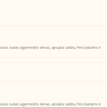
 taurusis oudas (agarmedžio derva), apsupta saldžių Peru balzamo ir
 taurusis oudas (agarmedžio derva), apsupta saldžių Peru balzamo ir