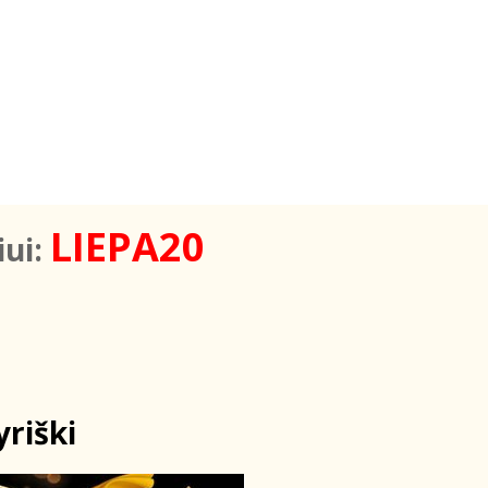
LIEPA20
iui:
riški