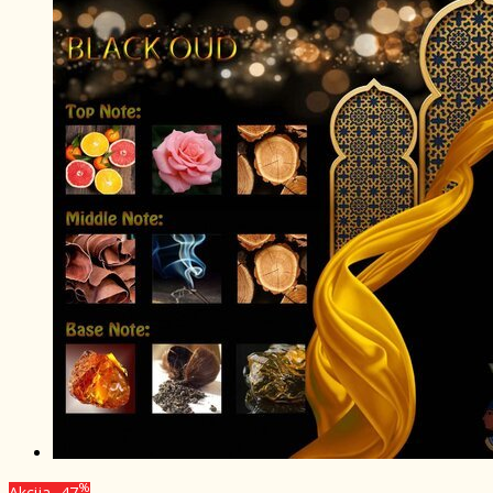
%
Akcija
-47