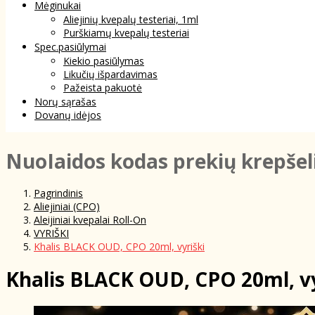
Mėginukai
Aliejinių kvepalų testeriai, 1ml
Purškiamų kvepalų testeriai
Spec.pasiūlymai
Kiekio pasiūlymas
Likučių išpardavimas
Pažeista pakuotė
Norų sąrašas
Dovanų idėjos
NuoIaidos kodas prekių krepšel
Pagrindinis
Aliejiniai (CPO)
Aleijiniai kvepalai Roll-On
VYRIŠKI
Khalis BLACK OUD, CPO 20ml, vyriški
Khalis BLACK OUD, CPO 20ml, vy