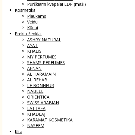
Purškiami kvepalai EDP (maži)
Kosmetika
Plaukams
Veidui
Kūnui
Prekių ženklai
ASHRY NATURAL
AYAT
KHALIS
MY PERFUMES
SHAMS PERFUMES
AFNAN
AL HARAMAIN
AL REHAB
LE BONHEUR
NABEEL
ORIENTICA
SWISS ARABIAN
LATTAFA
KHADLAJ
KARAMAT KOSMETIKA
NASEEM
Kita