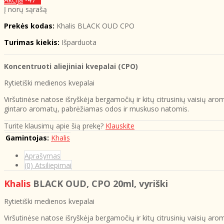
Į norų sąrašą
Prekės kodas:
Khalis BLACK OUD CPO
Turimas kiekis:
Išparduota
Koncentruoti aliejiniai kvepalai (CPO)
Rytietiški medienos kvepalai
Viršutinėse natose išryškėja bergamočių ir kitų citrusinių vaisių ar
gintaro aromatų, pabrėžiamas odos ir muskuso natomis.
Turite klausimų apie šią prekę?
Klauskite
Gamintojas:
Khalis
Aprašymas
(0) Atsiliepimai
Khalis
BLACK OUD, CPO 20ml, vyriški
Rytietiški medienos kvepalai
Viršutinėse natose išryškėja bergamočių ir kitų citrusinių vaisių ar