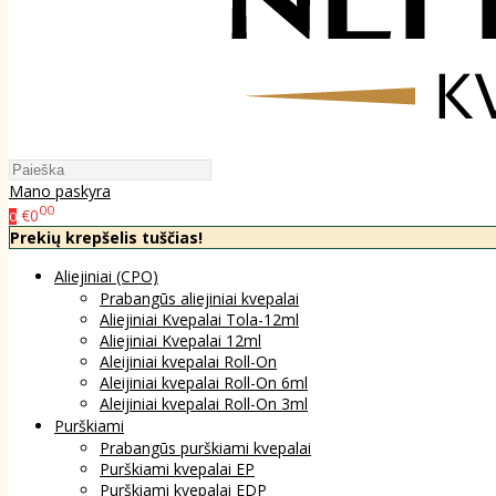
Mano paskyra
00
€0
0
Prekių krepšelis tuščias!
Aliejiniai (CPO)
Prabangūs aliejiniai kvepalai
Aliejiniai Kvepalai Tola-12ml
Aliejiniai Kvepalai 12ml
Aleijiniai kvepalai Roll-On
Aleijiniai kvepalai Roll-On 6ml
Aleijiniai kvepalai Roll-On 3ml
Purškiami
Prabangūs purškiami kvepalai
Purškiami kvepalai EP
Purškiami kvepalai EDP