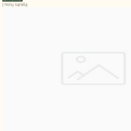
Į norų sąrašą