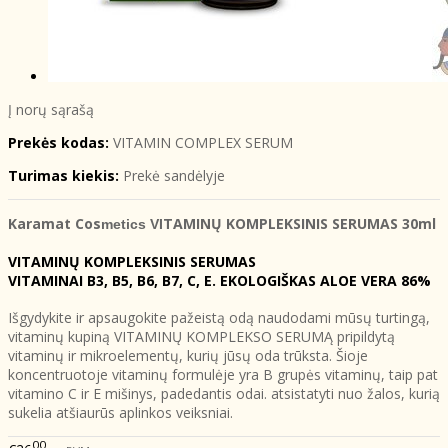
Į norų sąrašą
Prekės kodas:
VITAMIN COMPLEX SERUM
Turimas kiekis:
Prekė sandėlyje
Karamat Cos
TAMINŲ KOMPLEKSINIS SERUMAS 30ml
metics VI
VITAMINŲ KOMPLEKSINIS SERUMAS
VITAMINAI B3, B5, B6, B7, C, E. EKOLOGIŠKAS ALOE VERA 86%
Išgydykite ir apsaugokite pažeistą odą naudodami mūsų turtingą,
vitaminų kupiną VITAMINŲ KOMPLEKSO SERUMĄ pripildytą
vitaminų ir mikroelementų, kurių jūsų oda trūksta. Šioje
koncentruotoje vitaminų formulėje yra B grupės vitaminų, taip pat
vitamino C ir E mišinys, padedantis odai. atsistatyti nuo žalos, kurią
sukelia atšiaurūs aplinkos veiksniai.
00