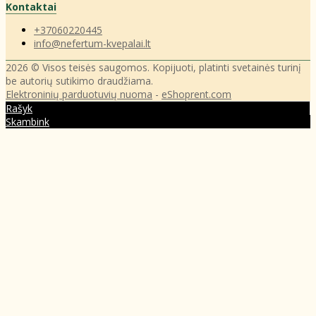
Kontaktai
+37060220445
info@nefertum-kvepalai.lt
2026 © Visos teisės saugomos. Kopijuoti, platinti svetainės turinį
be autorių sutikimo draudžiama.
Elektroninių parduotuvių nuoma
-
eShoprent.com
Rašyk
Skambink