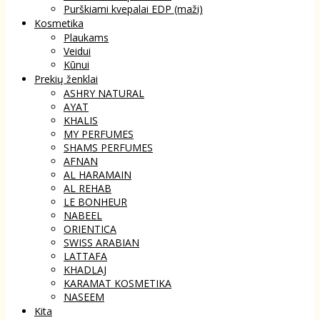
Purškiami kvepalai EDP (maži)
Kosmetika
Plaukams
Veidui
Kūnui
Prekių ženklai
ASHRY NATURAL
AYAT
KHALIS
MY PERFUMES
SHAMS PERFUMES
AFNAN
AL HARAMAIN
AL REHAB
LE BONHEUR
NABEEL
ORIENTICA
SWISS ARABIAN
LATTAFA
KHADLAJ
KARAMAT KOSMETIKA
NASEEM
Kita