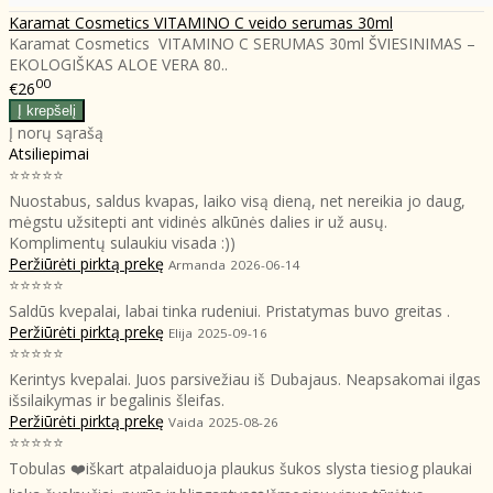
Karamat Cosmetics VITAMINO C veido serumas 30ml
Karamat Cosmetics VITAMINO C SERUMAS 30ml ŠVIESINIMAS –
EKOLOGIŠKAS ALOE VERA 80..
00
€26
Į norų sąrašą
Atsiliepimai
⭐⭐⭐⭐⭐
Nuostabus, saldus kvapas, laiko visą dieną, net nereikia jo daug,
mėgstu užsitepti ant vidinės alkūnės dalies ir už ausų.
Komplimentų sulaukiu visada :))
Peržiūrėti pirktą prekę
Armanda
2026-06-14
⭐⭐⭐⭐⭐
Saldūs kvepalai, labai tinka rudeniui. Pristatymas buvo greitas .
Peržiūrėti pirktą prekę
Elija
2025-09-16
⭐⭐⭐⭐⭐
Kerintys kvepalai. Juos parsivežiau iš Dubajaus. Neapsakomai ilgas
išsilaikymas ir begalinis šleifas.
Peržiūrėti pirktą prekę
Vaida
2025-08-26
⭐⭐⭐⭐⭐
Tobulas ❤️iškart atpalaiduoja plaukus šukos slysta tiesiog plaukai