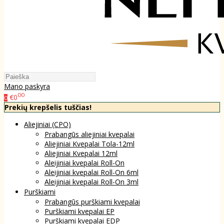
Mano paskyra
00
€0
0
Prekių krepšelis tuščias!
Aliejiniai (CPO)
Prabangūs aliejiniai kvepalai
Aliejiniai Kvepalai Tola-12ml
Aliejiniai Kvepalai 12ml
Aleijiniai kvepalai Roll-On
Aleijiniai kvepalai Roll-On 6ml
Aleijiniai kvepalai Roll-On 3ml
Purškiami
Prabangūs purškiami kvepalai
Purškiami kvepalai EP
Purškiami kvepalai EDP