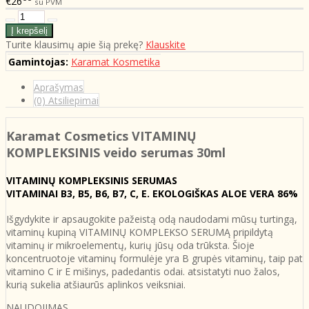
€26
su PVM
Turite klausimų apie šią prekę?
Klauskite
Gamintojas:
Karamat Kosmetika
Aprašymas
(0) Atsiliepimai
Karamat Cosmetics VITAMINŲ
KOMPLEKSINIS
veido serumas 30ml
VITAMINŲ KOMPLEKSINIS SERUMAS
VITAMINAI B3, B5, B6, B7, C, E. EKOLOGIŠKAS ALOE VERA 86%
Išgydykite ir apsaugokite pažeistą odą naudodami mūsų turtingą,
vitaminų kupiną VITAMINŲ KOMPLEKSO SERUMĄ pripildytą
vitaminų ir mikroelementų, kurių jūsų oda trūksta. Šioje
koncentruotoje vitaminų formulėje yra B grupės vitaminų, taip pat
vitamino C ir E mišinys, padedantis odai. atsistatyti nuo žalos,
kurią sukelia atšiaurūs aplinkos veiksniai.
NAUDOJIMAS