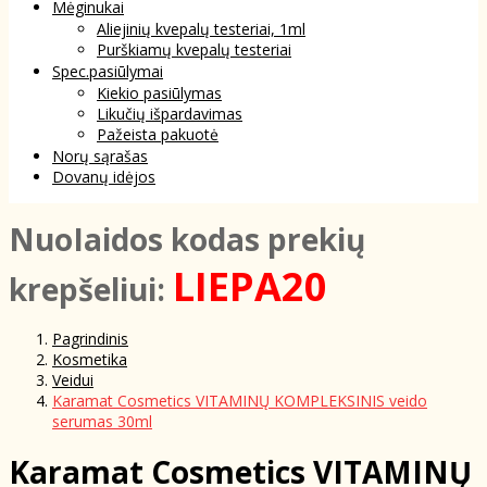
Mėginukai
Aliejinių kvepalų testeriai, 1ml
Purškiamų kvepalų testeriai
Spec.pasiūlymai
Kiekio pasiūlymas
Likučių išpardavimas
Pažeista pakuotė
Norų sąrašas
Dovanų idėjos
NuoIaidos kodas prekių
LIEPA20
krepšeliui:
Pagrindinis
Kosmetika
Veidui
Karamat Cosmetics VITAMINŲ KOMPLEKSINIS veido
serumas 30ml
Karamat Cosmetics VITAMINŲ