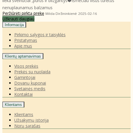
lieka švelnučiai ,purūs ir blizgantys❤️Išmeciau visus tūrėtus
nenuplaunamus balzamus
Peržiūrėti pirktą prekę
Milda Diržininkienė
2025-02-16
Užkrauti daugiau
Informacija
Pirkimo sąlygos ir taisyklės
Pristatymas
Apie mus
Klientų aptarnavimas
Visos prekės
Prekės su nuolaida
Gamintojai
Dovanų kuponai
Svetainės medis
Kontaktai
Klientams
Klientams
Užsakymų istorija
Norų sąrašas