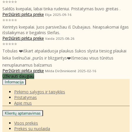
⭐⭐⭐⭐⭐
Saldūs kvepalai, labai tinka rudeniui. Pristatymas buvo greitas .
Peržiūrėti pirktą prekę
Elija
2025-09-16
⭐⭐⭐⭐⭐
Kerintys kvepalai. Juos parsivežiau iš Dubajaus. Neapsakomai ilgas
išsilaikymas ir begalinis šleifas.
Peržiūrėti pirktą prekę
Vaida
2025-08-26
⭐⭐⭐⭐⭐
Tobulas ❤️iškart atpalaiduoja plaukus šukos slysta tiesiog plaukai
lieka švelnučiai ,purūs ir blizgantys❤️Išmeciau visus tūrėtus
nenuplaunamus balzamus
Peržiūrėti pirktą prekę
Milda Diržininkienė
2025-02-16
Užkrauti daugiau
Informacija
Pirkimo sąlygos ir taisyklės
Pristatymas
Apie mus
Klientų aptarnavimas
Visos prekės
Prekės su nuolaida