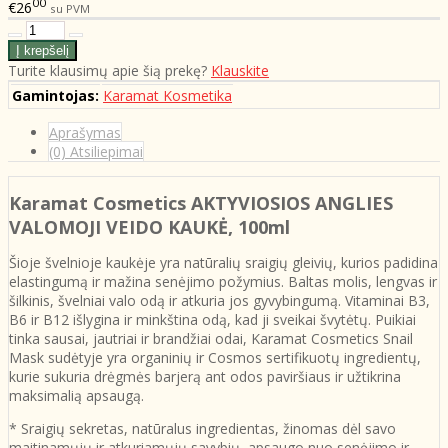
00
€26
su PVM
Turite klausimų apie šią prekę?
Klauskite
Gamintojas:
Karamat Kosmetika
Aprašymas
(0) Atsiliepimai
Karamat Cosmetics AKTYVIOSIOS ANGLIES
VALOMOJI VEIDO KAUKĖ, 100ml
Šioje švelnioje kaukėje yra natūralių sraigių gleivių, kurios padidina
elastingumą ir mažina senėjimo požymius. Baltas molis, lengvas ir
šilkinis, švelniai valo odą ir atkuria jos gyvybingumą. Vitaminai B3,
B6 ir B12 išlygina ir minkština odą, kad ji sveikai švytėtų. Puikiai
tinka sausai, jautriai ir brandžiai odai, Karamat Cosmetics Snail
Mask sudėtyje yra organinių ir Cosmos sertifikuotų ingredientų,
kurie sukuria drėgmės barjerą ant odos paviršiaus ir užtikrina
maksimalią apsaugą.
* Sraigių sekretas, natūralus ingredientas, žinomas dėl savo
maitinamųjų ir atkuriamųjų savybių, apsaugo nuo senėjimo ir