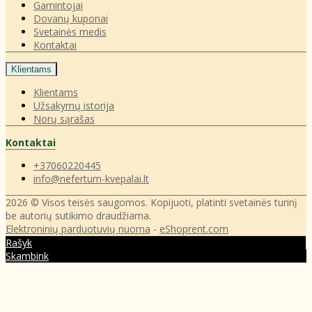
Gamintojai
Dovanų kuponai
Svetainės medis
Kontaktai
Klientams
Klientams
Užsakymų istorija
Norų sąrašas
Kontaktai
+37060220445
info@nefertum-kvepalai.lt
2026 © Visos teisės saugomos. Kopijuoti, platinti svetainės turinį
be autorių sutikimo draudžiama.
Elektroninių parduotuvių nuoma
-
eShoprent.com
Rašyk
Skambink