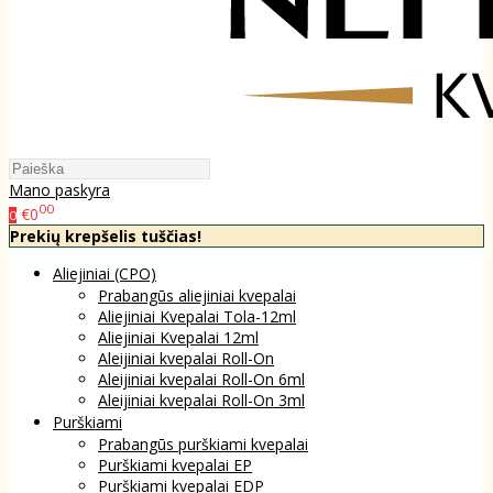
Mano paskyra
00
€0
0
Prekių krepšelis tuščias!
Aliejiniai (CPO)
Prabangūs aliejiniai kvepalai
Aliejiniai Kvepalai Tola-12ml
Aliejiniai Kvepalai 12ml
Aleijiniai kvepalai Roll-On
Aleijiniai kvepalai Roll-On 6ml
Aleijiniai kvepalai Roll-On 3ml
Purškiami
Prabangūs purškiami kvepalai
Purškiami kvepalai EP
Purškiami kvepalai EDP