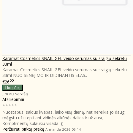
Karamat Cosmetics SNAIL GEL veido serumas su sraigių sekretu
33ml
Karamat Cosmetics SNAIL GEL veido serumas su sraigių sekretu
33ml NUO SENĖJIMO IR DIDINANTIS ELAS..
00
€26
Į norų sąrašą
Atsiliepimai
⭐⭐⭐⭐⭐
Nuostabus, saldus kvapas, laiko visą dieną, net nereikia jo daug,
mėgstu užsitepti ant vidinės alkūnės dalies ir už ausų.
Komplimentų sulaukiu visada :))
Peržiūrėti pirktą prekę
Armanda
2026-06-14