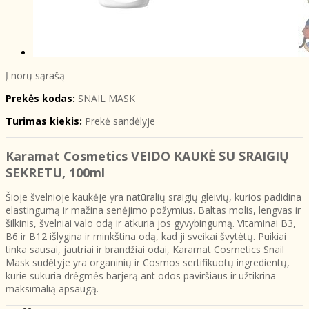
Į norų sąrašą
Prekės kodas:
SNAIL MASK
Turimas kiekis:
Prekė sandėlyje
Karamat Cosmetics VEIDO KAUKĖ SU SRAIGIŲ
SEKRETU, 100ml
Šioje švelnioje kaukėje yra natūralių sraigių gleivių, kurios padidina
elastingumą ir mažina senėjimo požymius. Baltas molis, lengvas ir
šilkinis, švelniai valo odą ir atkuria jos gyvybingumą. Vitaminai B3,
B6 ir B12 išlygina ir minkština odą, kad ji sveikai švytėtų. Puikiai
tinka sausai, jautriai ir brandžiai odai, Karamat Cosmetics Snail
Mask sudėtyje yra organinių ir Cosmos sertifikuotų ingredientų,
kurie sukuria drėgmės barjerą ant odos paviršiaus ir užtikrina
maksimalią apsaugą.