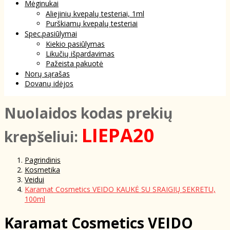
Mėginukai
Aliejinių kvepalų testeriai, 1ml
Purškiamų kvepalų testeriai
Spec.pasiūlymai
Kiekio pasiūlymas
Likučių išpardavimas
Pažeista pakuotė
Norų sąrašas
Dovanų idėjos
NuoIaidos kodas prekių
LIEPA20
krepšeliui:
Pagrindinis
Kosmetika
Veidui
Karamat Cosmetics VEIDO KAUKĖ SU SRAIGIŲ SEKRETU,
100ml
Karamat Cosmetics VEIDO