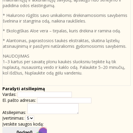
padidina odos elastingumą.
* Hialurono rūgštis savo unikaliomis drėkinamosiomis savybėmis
švelnina ir stangrina odą, naikina raukšleles.
* Ekologiškas Aloe vera – tirpalas, kuris drėkina ir ramina odą.
* Alantoinas, paprastosios taukės ekstraktas, skatina ląstelių
atsinaujinimą ir pasižymi natūraliomis gydomosiomis savybėmis.
NAUDOJIMAS
1–3 kartus per savaitę plonu kaukės sluoksniu tepkite ką tik
nuplautą, nusausintą veido ir kaklo odą. Palaukite 5–20 minučių,
kol išdžius, Nuplaukite odą gėlu vandeniu.
Parašyti atsiliepimą
Vardas:
El. pašto adresas:
Atsiliepimas:
Įvertinimas:
Įveskite saugos kodą: