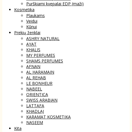
Purškiami kvepalai EDP (maži)
Kosmetika
Plaukams
Veidui
Kūnui
Prekių ženklai
ASHRY NATURAL
AYAT
KHALIS
MY PERFUMES
SHAMS PERFUMES
AFNAN
AL HARAMAIN
AL REHAB
LE BONHEUR
NABEEL
ORIENTICA
SWISS ARABIAN
LATTAFA
KHADLAJ
KARAMAT KOSMETIKA
NASEEM
Kita