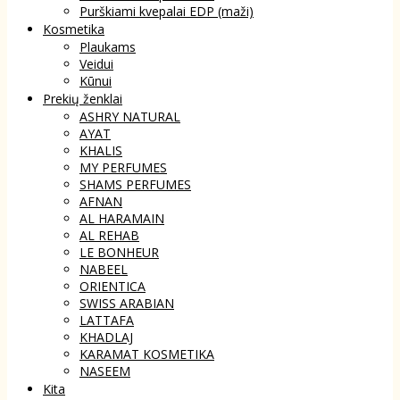
Purškiami kvepalai EDP (maži)
Kosmetika
Plaukams
Veidui
Kūnui
Prekių ženklai
ASHRY NATURAL
AYAT
KHALIS
MY PERFUMES
SHAMS PERFUMES
AFNAN
AL HARAMAIN
AL REHAB
LE BONHEUR
NABEEL
ORIENTICA
SWISS ARABIAN
LATTAFA
KHADLAJ
KARAMAT KOSMETIKA
NASEEM
Kita