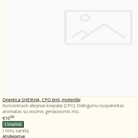
Orientica SHEIKHA, CPO 6ml, moteriški
Koncentruoti aliejiniai kvepalai (CPO) Didingumu nuspalvintas
aromatas su visomis geriausiomis mo..
00
€10
Į norų sąrašą
Atsiliepimai