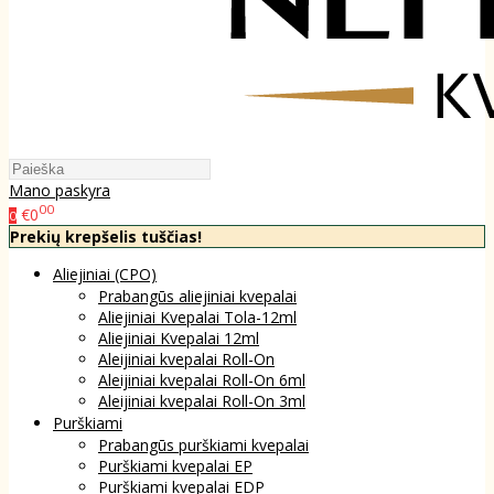
Mano paskyra
00
€0
0
Prekių krepšelis tuščias!
Aliejiniai (CPO)
Prabangūs aliejiniai kvepalai
Aliejiniai Kvepalai Tola-12ml
Aliejiniai Kvepalai 12ml
Aleijiniai kvepalai Roll-On
Aleijiniai kvepalai Roll-On 6ml
Aleijiniai kvepalai Roll-On 3ml
Purškiami
Prabangūs purškiami kvepalai
Purškiami kvepalai EP
Purškiami kvepalai EDP