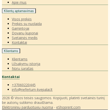
Apie mus
Klientų aptarnavimas
Visos prekės
Prekės su nuolaida
Gamintojai
Dovanų kuponai
Svetainės medis
Kontaktai
Klientams
Klientams
Užsakymų istorija
Norų sąrašas
Kontaktai
+37060220445
info@nefertum-kvepalai.lt
2026 © Visos teisės saugomos. Kopijuoti, platinti svetainės turinį
be autorių sutikimo draudžiama.
Elektroninių parduotuvių nuoma
-
eShoprent.com