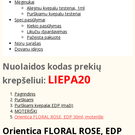
Mėginukai
Aliejinių kvepalų testeriai, 1ml
Purškiamų kvepalų testeriai
Spec.pasiūlymai
Kiekio pasiūlymas
Likučių išpardavimas
Pažeista pakuotė
Norų sąrašas
Dovanų idėjos
NuoIaidos kodas prekių
LIEPA20
krepšeliui:
Pagrindinis
Purškiami
Purškiami kvepalai EDP (maži)
MOTERIŠKI
Orientica FLORAL ROSE, EDP 30ml, moteriški
Orientica FLORAL ROSE, EDP