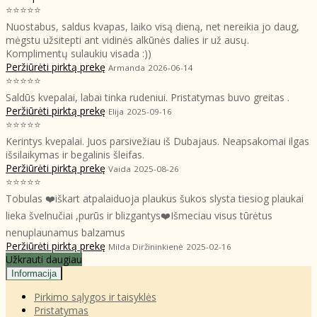
⭐⭐⭐⭐⭐
Nuostabus, saldus kvapas, laiko visą dieną, net nereikia jo daug,
mėgstu užsitepti ant vidinės alkūnės dalies ir už ausų.
Komplimentų sulaukiu visada :))
Peržiūrėti pirktą prekę
Armanda
2026-06-14
⭐⭐⭐⭐⭐
Saldūs kvepalai, labai tinka rudeniui. Pristatymas buvo greitas .
Peržiūrėti pirktą prekę
Elija
2025-09-16
⭐⭐⭐⭐⭐
Kerintys kvepalai. Juos parsivežiau iš Dubajaus. Neapsakomai ilgas
išsilaikymas ir begalinis šleifas.
Peržiūrėti pirktą prekę
Vaida
2025-08-26
⭐⭐⭐⭐⭐
Tobulas ❤️iškart atpalaiduoja plaukus šukos slysta tiesiog plaukai
lieka švelnučiai ,purūs ir blizgantys❤️Išmeciau visus tūrėtus
nenuplaunamus balzamus
Peržiūrėti pirktą prekę
Milda Diržininkienė
2025-02-16
Užkrauti daugiau
Informacija
Pirkimo sąlygos ir taisyklės
Pristatymas