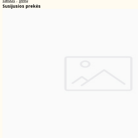
saldūs
,
gėlių
Susijusios prekės