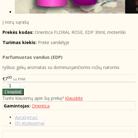
Į norų sąrašą
Prekės kodas:
Orientica FLORAL ROSE, EDP 30ml, moteriški
Turimas kiekis:
Prekė sandėlyje
Parfumuotas vanduo (EDP)
ryškus gėlių aromatas su dominuojančiomis rožių natomis
00
€7
su PVM
Turite klausimų apie šią prekę?
Klauskite
Gamintojas:
Orientica
Aprašymas
(0) Atsiliepimai