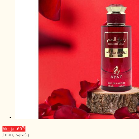
%
Akcija
-60
Į norų sąrašą