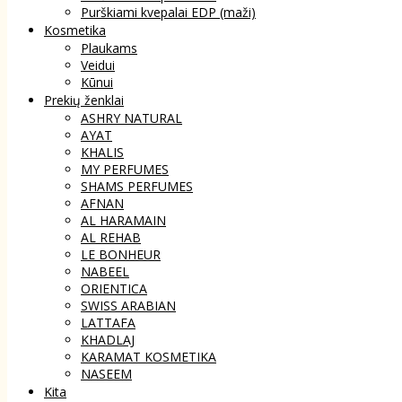
Purškiami kvepalai EDP (maži)
Kosmetika
Plaukams
Veidui
Kūnui
Prekių ženklai
ASHRY NATURAL
AYAT
KHALIS
MY PERFUMES
SHAMS PERFUMES
AFNAN
AL HARAMAIN
AL REHAB
LE BONHEUR
NABEEL
ORIENTICA
SWISS ARABIAN
LATTAFA
KHADLAJ
KARAMAT KOSMETIKA
NASEEM
Kita