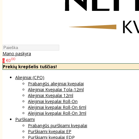
Mano paskyra
00
€0
0
Prekių krepšelis tuščias!
Aliejiniai (CPO)
Prabangūs aliejiniai kvepalai
Aliejiniai Kvepalai Tola-12ml
Aliejiniai Kvepalai 12ml
Aleijiniai kvepalai Roll-On
Aleijiniai kvepalai Roll-On 6ml
Aleijiniai kvepalai Roll-On 3ml
Purškiami
Prabangūs purškiami kvepalai
Purškiami kvepalai EP
Purškiami kvepalai EDP