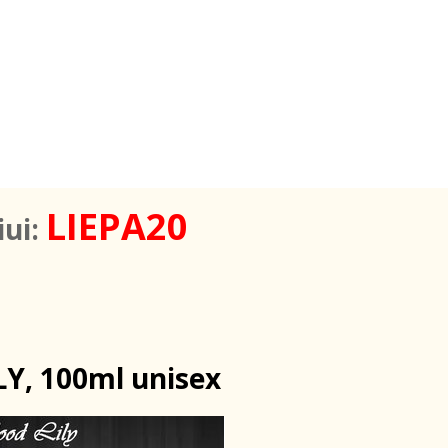
LIEPA20
iui:
LY, 100ml unisex