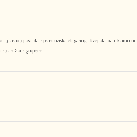
saulių: arabų paveldą ir prancūzišką eleganciją. Kvepalai pateikiami n
oterų amžiaus grupėms.