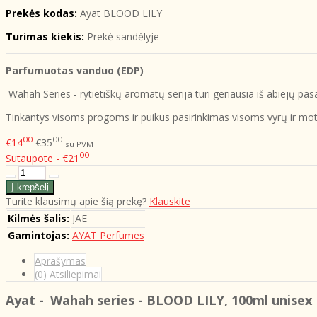
Prekės kodas:
Ayat BLOOD LILY
Turimas kiekis:
Prekė sandėlyje
Parfumuotas vanduo (EDP)
Wahah Series - rytietiškų aromatų serija turi geriausia iš abiejų pa
Tinkantys visoms progoms ir puikus pasirinkimas visoms vyrų ir m
00
00
€14
€35
su PVM
00
Sutaupote - €21
Turite klausimų apie šią prekę?
Klauskite
Kilmės šalis:
JAE
Gamintojas:
AYAT Perfumes
Aprašymas
(0) Atsiliepimai
Ayat -
Wahah series - BLOOD LILY
, 100ml unisex