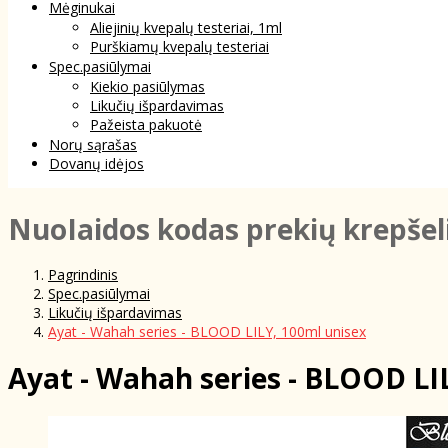
Mėginukai
Aliejinių kvepalų testeriai, 1ml
Purškiamų kvepalų testeriai
Spec.pasiūlymai
Kiekio pasiūlymas
Likučių išpardavimas
Pažeista pakuotė
Norų sąrašas
Dovanų idėjos
NuoIaidos kodas prekių krepšel
Pagrindinis
Spec.pasiūlymai
Likučių išpardavimas
Ayat - Wahah series - BLOOD LILY, 100ml unisex
Ayat - Wahah series - BLOOD LI