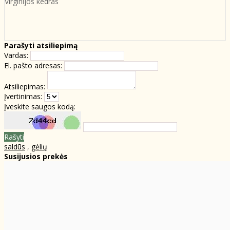
Virginijos kedras
Parašyti atsiliepimą
Vardas:
El. pašto adresas:
Atsiliepimas:
Įvertinimas:
Įveskite saugos kodą:
Rašyti
saldūs
,
gėlių
Susijusios prekės