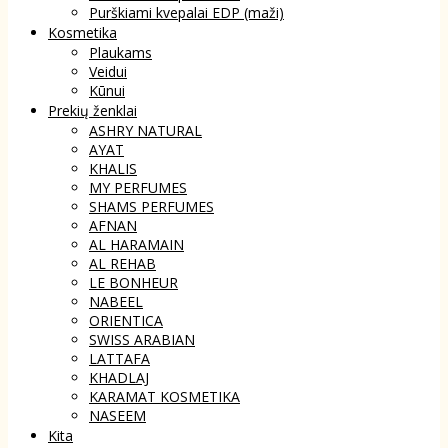
Purškiami kvepalai EDP (maži)
Kosmetika
Plaukams
Veidui
Kūnui
Prekių ženklai
ASHRY NATURAL
AYAT
KHALIS
MY PERFUMES
SHAMS PERFUMES
AFNAN
AL HARAMAIN
AL REHAB
LE BONHEUR
NABEEL
ORIENTICA
SWISS ARABIAN
LATTAFA
KHADLAJ
KARAMAT KOSMETIKA
NASEEM
Kita