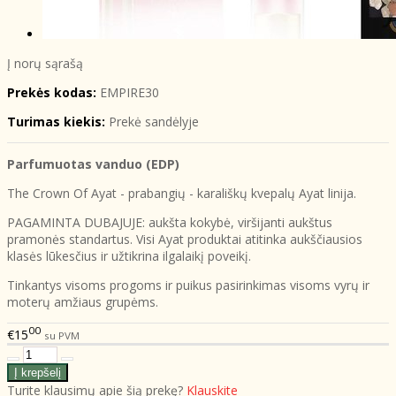
Į norų sąrašą
Prekės kodas:
EMPIRE30
Turimas kiekis:
Prekė sandėlyje
Parfumuotas vanduo (EDP)
The Crown Of Ayat - prabangių - karališkų kvepalų Ayat linija.
PAGAMINTA DUBAJUJE: aukšta kokybė, viršijanti aukštus
pramonės standartus. Visi Ayat produktai atitinka aukščiausios
klasės lūkesčius ir užtikrina ilgalaikį poveikį.
Tinkantys visoms progoms ir puikus pasirinkimas visoms vyrų ir
moterų amžiaus grupėms.
00
€15
su PVM
Turite klausimų apie šią prekę?
Klauskite