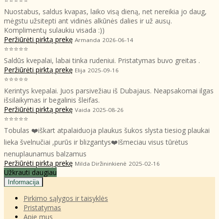
Nuostabus, saldus kvapas, laiko visą dieną, net nereikia jo daug,
mėgstu užsitepti ant vidinės alkūnės dalies ir už ausų.
Komplimentų sulaukiu visada :))
Peržiūrėti pirktą prekę
Armanda
2026-06-14
⭐⭐⭐⭐⭐
Saldūs kvepalai, labai tinka rudeniui. Pristatymas buvo greitas .
Peržiūrėti pirktą prekę
Elija
2025-09-16
⭐⭐⭐⭐⭐
Kerintys kvepalai. Juos parsivežiau iš Dubajaus. Neapsakomai ilgas
išsilaikymas ir begalinis šleifas.
Peržiūrėti pirktą prekę
Vaida
2025-08-26
⭐⭐⭐⭐⭐
Tobulas ❤️iškart atpalaiduoja plaukus šukos slysta tiesiog plaukai
lieka švelnučiai ,purūs ir blizgantys❤️Išmeciau visus tūrėtus
nenuplaunamus balzamus
Peržiūrėti pirktą prekę
Milda Diržininkienė
2025-02-16
Užkrauti daugiau
Informacija
Pirkimo sąlygos ir taisyklės
Pristatymas
Apie mus