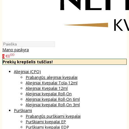
Mano paskyra
00
€0
0
Prekių krepšelis tuščias!
Aliejiniai (CPO)
Prabangūs aliejiniai kvepalai
Aliejiniai Kvepalai Tola-12ml
Aliejiniai Kvepalai 12ml
Aleijiniai kvepalai Roll-On
Aleijiniai kvepalai Roll-On 6ml
Aleijiniai kvepalai Roll-On 3ml
Purškiami
Prabangūs purškiami kvepalai
Purškiami kvepalai EP
Purškiami kvepalai EDP