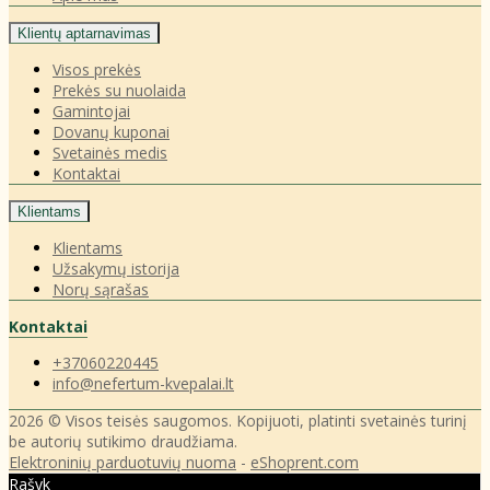
Klientų aptarnavimas
Visos prekės
Prekės su nuolaida
Gamintojai
Dovanų kuponai
Svetainės medis
Kontaktai
Klientams
Klientams
Užsakymų istorija
Norų sąrašas
Kontaktai
+37060220445
info@nefertum-kvepalai.lt
2026 © Visos teisės saugomos. Kopijuoti, platinti svetainės turinį
be autorių sutikimo draudžiama.
Elektroninių parduotuvių nuoma
-
eShoprent.com
Rašyk