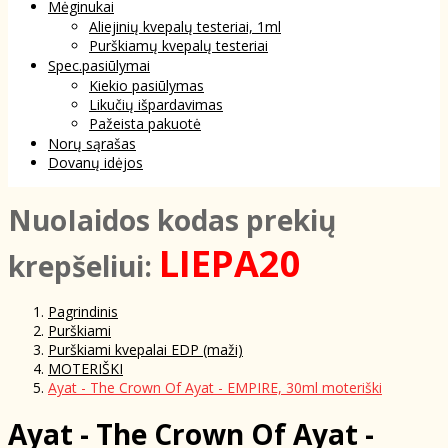
Mėginukai
Aliejinių kvepalų testeriai, 1ml
Purškiamų kvepalų testeriai
Spec.pasiūlymai
Kiekio pasiūlymas
Likučių išpardavimas
Pažeista pakuotė
Norų sąrašas
Dovanų idėjos
NuoIaidos kodas prekių
LIEPA20
krepšeliui:
Pagrindinis
Purškiami
Purškiami kvepalai EDP (maži)
MOTERIŠKI
Ayat - The Crown Of Ayat - EMPIRE, 30ml moteriški
Ayat - The Crown Of Ayat -