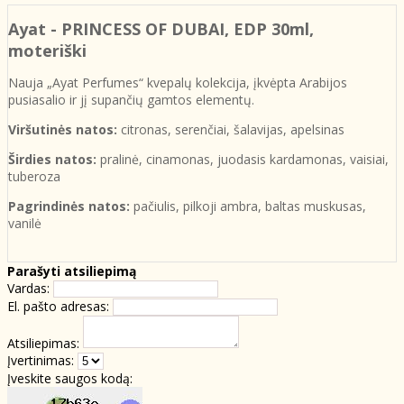
Ayat - PRINCESS OF DUBAI
, EDP 30ml,
moteriški
Nauja „Ayat Perfumes“ kvepalų kolekcija, įkvėpta Arabijos
pusiasalio ir jį supančių gamtos elementų.
Viršutinės natos:
citronas, serenčiai, šalavijas, apelsinas
Širdies natos:
pralinė, cinamonas, juodasis kardamonas, vaisiai,
tuberoza
Pagrindinės natos:
pačiulis, pilkoji ambra, baltas muskusas,
vanilė
Parašyti atsiliepimą
Vardas:
El. pašto adresas:
Atsiliepimas:
Įvertinimas:
Įveskite saugos kodą: