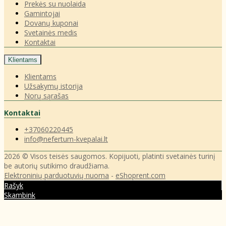
Prekės su nuolaida
Gamintojai
Dovanų kuponai
Svetainės medis
Kontaktai
Klientams
Klientams
Užsakymų istorija
Norų sąrašas
Kontaktai
+37060220445
info@nefertum-kvepalai.lt
2026 © Visos teisės saugomos. Kopijuoti, platinti svetainės turinį
be autorių sutikimo draudžiama.
Elektroninių parduotuvių nuoma
-
eShoprent.com
Rašyk
Skambink