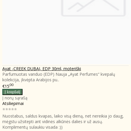
Ayat -CREEK DUBAI, EDP 30ml, moteriški
Parfumuotas vanduo (EDP) Nauja „Ayat Perfumes“ kvepalų
kolekcija, įkvėpta Arabijos pu..
00
€15
Į norų sąrašą
Atsiliepimai
⭐⭐⭐⭐⭐
Nuostabus, saldus kvapas, laiko visą dieną, net nereikia jo daug,
mėgstu užsitepti ant vidinės alkūnės dalies ir už ausų.
Komplimentų sulaukiu visada :))