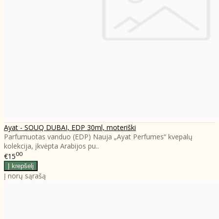
Ayat - SOUQ DUBAI, EDP 30ml, moteriški
Parfumuotas vanduo (EDP) Nauja „Ayat Perfumes“ kvepalų
kolekcija, įkvėpta Arabijos pu..
00
€15
Į norų sąrašą