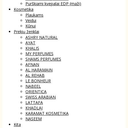
Purškiami kvepalai EDP (maži)
Kosmetika
Plaukams
Veidui
Kūnui
Prekių ženklai
ASHRY NATURAL
AYAT
KHALIS
MY PERFUMES
SHAMS PERFUMES
AFNAN
AL HARAMAIN
AL REHAB
LE BONHEUR
NABEEL
ORIENTICA
SWISS ARABIAN
LATTAFA
KHADLAJ
KARAMAT KOSMETIKA
NASEEM
Kita