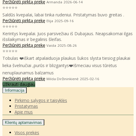
Peržiūrėti pirktą prekę
Armanda
2026-06-14
⭐⭐⭐⭐⭐
Saldūs kvepalai, labai tinka rudeniui. Pristatymas buvo greitas .
Peržiūrėti pirktą prekę
Elija
2025-09-16
⭐⭐⭐⭐⭐
Kerintys kvepalai. Juos parsivežiau iš Dubajaus. Neapsakomai ilgas
išsilaikymas ir begalinis šleifas.
Peržiūrėti pirktą prekę
Vaida
2025-08-26
⭐⭐⭐⭐⭐
Tobulas ❤️iškart atpalaiduoja plaukus šukos slysta tiesiog plaukai
lieka švelnučiai ,purūs ir blizgantys❤️Išmeciau visus tūrėtus
nenuplaunamus balzamus
Peržiūrėti pirktą prekę
Milda Diržininkienė
2025-02-16
Užkrauti daugiau
Informacija
Pirkimo sąlygos ir taisyklės
Pristatymas
Apie mus
Klientų aptarnavimas
Visos prekės