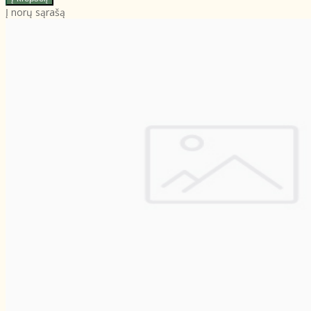
Į norų sąrašą