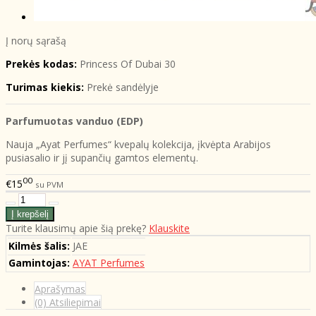
Į norų sąrašą
Prekės kodas:
Princess Of Dubai 30
Turimas kiekis:
Prekė sandėlyje
Parfumuotas vanduo (EDP)
Nauja „Ayat Perfumes“ kvepalų kolekcija, įkvėpta Arabijos
pusiasalio ir jį supančių gamtos elementų.
00
€15
su PVM
Turite klausimų apie šią prekę?
Klauskite
Kilmės šalis:
JAE
Gamintojas:
AYAT Perfumes
Aprašymas
(0) Atsiliepimai