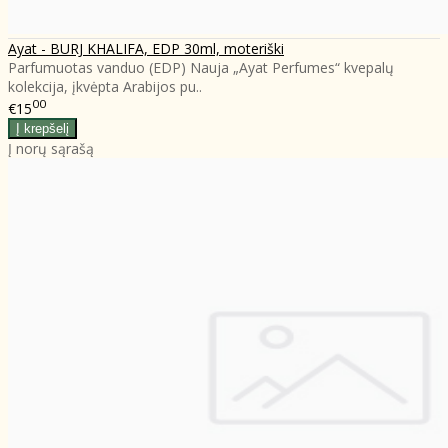
Ayat - BURJ KHALIFA, EDP 30ml, moteriški
Parfumuotas vanduo (EDP) Nauja „Ayat Perfumes“ kvepalų
kolekcija, įkvėpta Arabijos pu..
00
€15
Į norų sąrašą