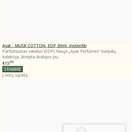
Ayat - MUSK COTTON, EDP 30ml, moteriški
Parfumuotas vanduo (EDP) Nauja „Ayat Perfumes“ kvepalų
kolekcija, įkvėpta Arabijos pu..
00
€15
Į norų sąrašą