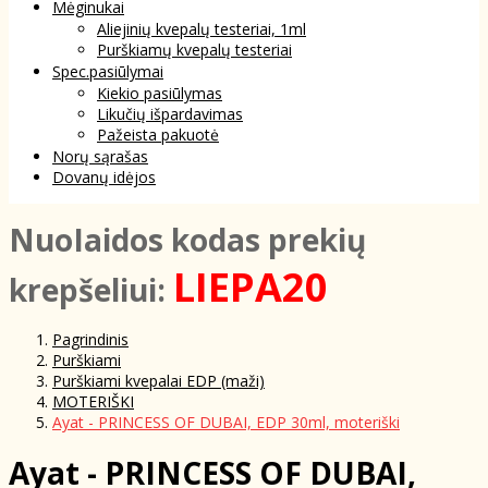
Mėginukai
Aliejinių kvepalų testeriai, 1ml
Purškiamų kvepalų testeriai
Spec.pasiūlymai
Kiekio pasiūlymas
Likučių išpardavimas
Pažeista pakuotė
Norų sąrašas
Dovanų idėjos
NuoIaidos kodas prekių
LIEPA20
krepšeliui:
Pagrindinis
Purškiami
Purškiami kvepalai EDP (maži)
MOTERIŠKI
Ayat - PRINCESS OF DUBAI, EDP 30ml, moteriški
Ayat - PRINCESS OF DUBAI,