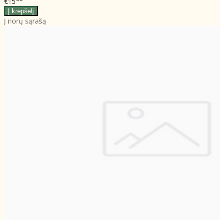
€15
Į norų sąrašą