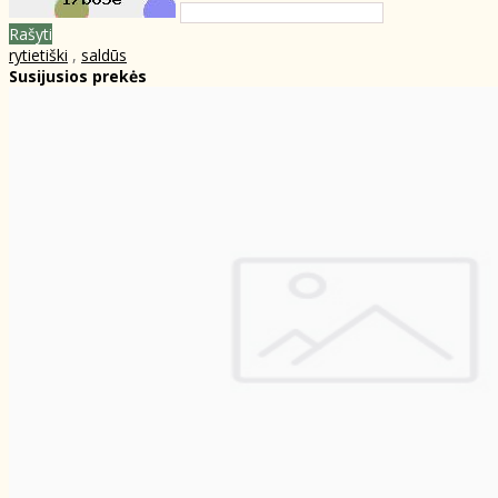
Rašyti
rytietiški
,
saldūs
Susijusios prekės