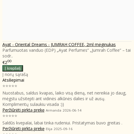
Ayat - Oriental Dreams - JUMRAH COFFEE, 2ml mėginukas
Parfumuotas vanduo (EDP) „Ayat Perfumes“ „Jumrah Coffee“ – tai
sodr..
00
€2
Į norų sąrašą
Atsiliepimai
⭐⭐⭐⭐⭐
Nuostabus, saldus kvapas, laiko visą dieną, net nereikia jo daug,
mėgstu užsitepti ant vidinės alkūnės dalies ir už ausų.
Komplimentų sulaukiu visada :))
Peržiūrėti pirktą prekę
Armanda
2026-06-14
⭐⭐⭐⭐⭐
Saldūs kvepalai, labai tinka rudeniui. Pristatymas buvo greitas .
Peržiūrėti pirktą prekę
Elija
2025-09-16