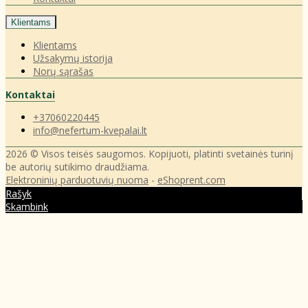
Klientams
Klientams
Užsakymų istorija
Norų sąrašas
Kontaktai
+37060220445
info@nefertum-kvepalai.lt
2026 © Visos teisės saugomos. Kopijuoti, platinti svetainės turinį
be autorių sutikimo draudžiama.
Elektroninių parduotuvių nuoma
-
eShoprent.com
Rašyk
Skambink