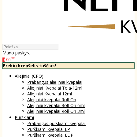
Mano paskyra
00
€0
0
Prekių krepšelis tuščias!
Aliejiniai (CPO)
Prabangūs aliejiniai kvepalai
Aliejiniai Kvepalai Tola-12ml
Aliejiniai Kvepalai 12ml
Aleijiniai kvepalai Roll-On
Aleijiniai kvepalai Roll-On 6ml
Aleijiniai kvepalai Roll-On 3ml
Purškiami
Prabangūs purškiami kvepalai
Purškiami kvepalai EP
Purškiami kvepalai EDP