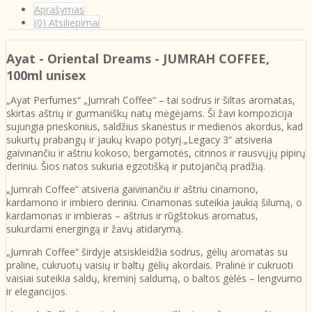
Aprašymas
(0) Atsiliepimai
Ayat - Oriental Dreams - JUMRAH COFFEE
,
100ml unisex
„Ayat Perfumes“ „Jumrah Coffee“ – tai sodrus ir šiltas aromatas,
skirtas aštrių ir gurmaniškų natų mėgėjams. Ši žavi kompozicija
sujungia prieskonius, saldžius skanėstus ir medienos akordus, kad
sukurtų prabangų ir jaukų kvapo potyrį.„Legacy 3“ atsiveria
gaivinančiu ir aštriu kokoso, bergamotės, citrinos ir rausvųjų pipirų
deriniu. Šios natos sukuria egzotišką ir putojančią pradžią.
„Jumrah Coffee“ atsiveria gaivinančiu ir aštriu cinamono,
kardamono ir imbiero deriniu. Cinamonas suteikia jaukią šilumą, o
kardamonas ir imbieras – aštrius ir rūgštokus aromatus,
sukurdami energingą ir žavų atidarymą.
„Jumrah Coffee“ širdyje atsiskleidžia sodrus, gėlių aromatas su
praline, cukruotų vaisių ir baltų gėlių akordais. Pralinė ir cukruoti
vaisiai suteikia saldų, kreminį saldumą, o baltos gėlės – lengvumo
ir elegancijos.