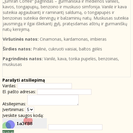
„Jumrah Coffee“ pagrindas – gurmaniška ir medienos vanilės,
kavos, tongapupių, benzoino ir muskuso simfonija. Vanilė ir kava
suteikia apgaubiantį ir raminantį saldumą, o tongapupės ir
benzoinas suteikia dervingų ir balzaminių natų. Muskusas suteikia
jausmingą ir ilgai išliekantį gylį, pratęsdamas aštrių ir gurmaniškų
natų kerėjimą.
Viršutinės natos:
Cinamonas, kardamonas, imbieras
Širdies natos:
Pralinė, cukruoti vaisiai, baltos gėlės
Pagrindinės natos:
Vanilė, kava, tonka pupelės, benzoinas,
muskusas
Parašyti atsiliepimą
Vardas:
El. pašto adresas:
Atsiliepimas:
Įvertinimas:
Įveskite saugos kodą:
Rašyti