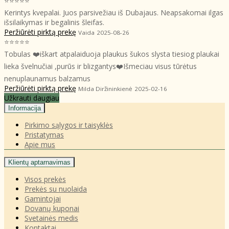
⭐⭐⭐⭐⭐
Kerintys kvepalai. Juos parsivežiau iš Dubajaus. Neapsakomai ilgas
išsilaikymas ir begalinis šleifas.
Peržiūrėti pirktą prekę
Vaida
2025-08-26
⭐⭐⭐⭐⭐
Tobulas ❤️iškart atpalaiduoja plaukus šukos slysta tiesiog plaukai
lieka švelnučiai ,purūs ir blizgantys❤️Išmeciau visus tūrėtus
nenuplaunamus balzamus
Peržiūrėti pirktą prekę
Milda Diržininkienė
2025-02-16
Užkrauti daugiau
Informacija
Pirkimo sąlygos ir taisyklės
Pristatymas
Apie mus
Klientų aptarnavimas
Visos prekės
Prekės su nuolaida
Gamintojai
Dovanų kuponai
Svetainės medis
Kontaktai