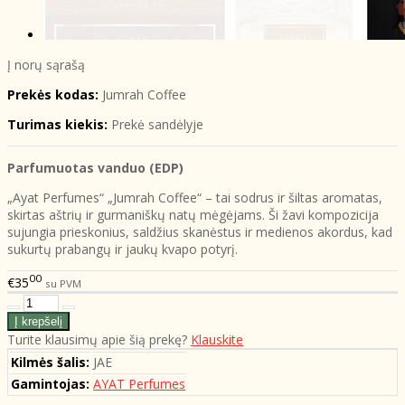
Į norų sąrašą
Prekės kodas:
Jumrah Coffee
Turimas kiekis:
Prekė sandėlyje
Parfumuotas vanduo (EDP)
„Ayat Perfumes“ „Jumrah Coffee“ – tai sodrus ir šiltas aromatas,
skirtas aštrių ir gurmaniškų natų mėgėjams. Ši žavi kompozicija
sujungia prieskonius, saldžius skanėstus ir medienos akordus, kad
sukurtų prabangų ir jaukų kvapo potyrį.
00
€35
su PVM
Turite klausimų apie šią prekę?
Klauskite
Kilmės šalis:
JAE
Gamintojas:
AYAT Perfumes