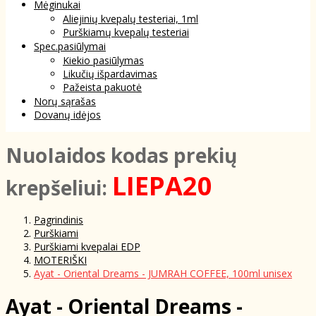
Mėginukai
Aliejinių kvepalų testeriai, 1ml
Purškiamų kvepalų testeriai
Spec.pasiūlymai
Kiekio pasiūlymas
Likučių išpardavimas
Pažeista pakuotė
Norų sąrašas
Dovanų idėjos
NuoIaidos kodas prekių
LIEPA20
krepšeliui:
Pagrindinis
Purškiami
Purškiami kvepalai EDP
MOTERIŠKI
Ayat - Oriental Dreams - JUMRAH COFFEE, 100ml unisex
Ayat - Oriental Dreams -