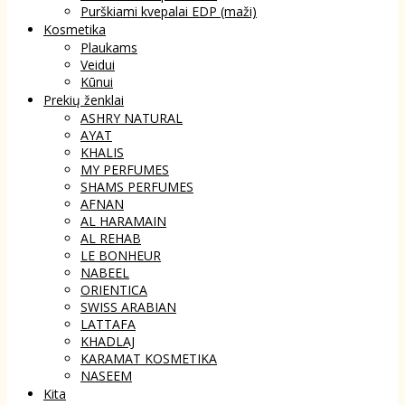
Purškiami kvepalai EDP (maži)
Kosmetika
Plaukams
Veidui
Kūnui
Prekių ženklai
ASHRY NATURAL
AYAT
KHALIS
MY PERFUMES
SHAMS PERFUMES
AFNAN
AL HARAMAIN
AL REHAB
LE BONHEUR
NABEEL
ORIENTICA
SWISS ARABIAN
LATTAFA
KHADLAJ
KARAMAT KOSMETIKA
NASEEM
Kita