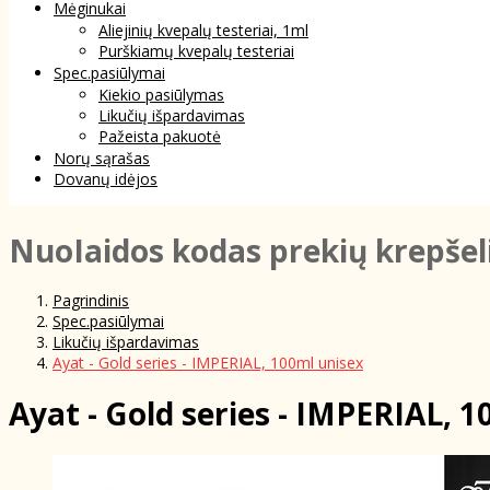
Mėginukai
Aliejinių kvepalų testeriai, 1ml
Purškiamų kvepalų testeriai
Spec.pasiūlymai
Kiekio pasiūlymas
Likučių išpardavimas
Pažeista pakuotė
Norų sąrašas
Dovanų idėjos
NuoIaidos kodas prekių krepšel
Pagrindinis
Spec.pasiūlymai
Likučių išpardavimas
Ayat - Gold series - IMPERIAL, 100ml unisex
Ayat - Gold series - IMPERIAL, 