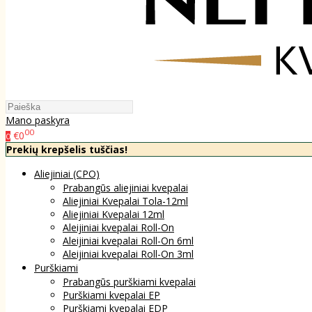
Mano paskyra
00
€0
0
Prekių krepšelis tuščias!
Aliejiniai (CPO)
Prabangūs aliejiniai kvepalai
Aliejiniai Kvepalai Tola-12ml
Aliejiniai Kvepalai 12ml
Aleijiniai kvepalai Roll-On
Aleijiniai kvepalai Roll-On 6ml
Aleijiniai kvepalai Roll-On 3ml
Purškiami
Prabangūs purškiami kvepalai
Purškiami kvepalai EP
Purškiami kvepalai EDP