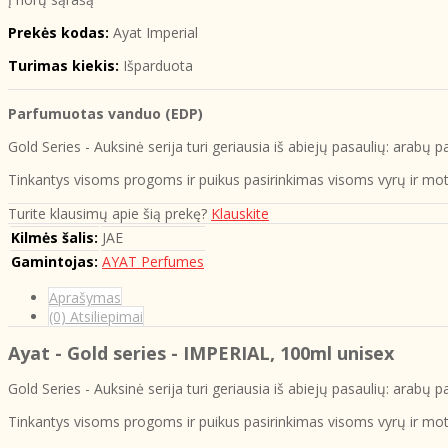
Prekės kodas:
Ayat Imperial
Turimas kiekis:
Išparduota
Parfumuotas vanduo (EDP)
Gold Series - Auksinė serija turi geriausia iš abiejų pasaulių: arabų
Tinkantys visoms progoms ir puikus pasirinkimas visoms vyrų ir m
Turite klausimų apie šią prekę?
Klauskite
Kilmės šalis:
JAE
Gamintojas:
AYAT Perfumes
Aprašymas
(0) Atsiliepimai
Ayat - Gold series - IMPERIAL, 100ml unisex
Gold Series - Auksinė serija turi geriausia iš abiejų pasaulių: arabų
Tinkantys visoms progoms ir puikus pasirinkimas visoms vyrų ir m