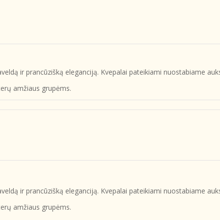
 paveldą ir prancūzišką eleganciją. Kvepalai pateikiami nuostabiame au
oterų amžiaus grupėms.
 paveldą ir prancūzišką eleganciją. Kvepalai pateikiami nuostabiame au
oterų amžiaus grupėms.