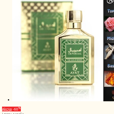
%
Akcija
-60
Į norų sąrašą