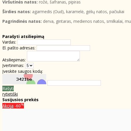
Viršutinės natos:
rožė, šafranas, pipiras
Širdies natos:
agarmedis (Oud), karamelė, gėlių natos, pačiuliai
Pagrindinės natos:
derva, gintaras, medienos natos, smilkalai, m
Parašyti atsiliepimą
Vardas:
El. pašto adresas:
Atsiliepimas:
Įvertinimas:
Įveskite saugos kodą:
Rašyti
rytietiški
Susijusios prekės
%
Akcija
-60