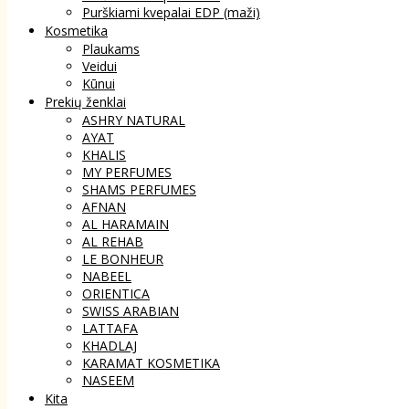
Purškiami kvepalai EDP (maži)
Kosmetika
Plaukams
Veidui
Kūnui
Prekių ženklai
ASHRY NATURAL
AYAT
KHALIS
MY PERFUMES
SHAMS PERFUMES
AFNAN
AL HARAMAIN
AL REHAB
LE BONHEUR
NABEEL
ORIENTICA
SWISS ARABIAN
LATTAFA
KHADLAJ
KARAMAT KOSMETIKA
NASEEM
Kita