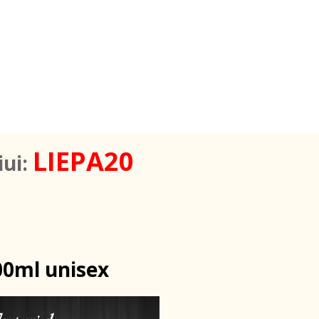
LIEPA20
iui:
100ml unisex