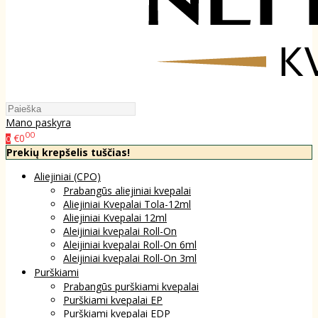
Mano paskyra
00
€0
0
Prekių krepšelis tuščias!
Aliejiniai (CPO)
Prabangūs aliejiniai kvepalai
Aliejiniai Kvepalai Tola-12ml
Aliejiniai Kvepalai 12ml
Aleijiniai kvepalai Roll-On
Aleijiniai kvepalai Roll-On 6ml
Aleijiniai kvepalai Roll-On 3ml
Purškiami
Prabangūs purškiami kvepalai
Purškiami kvepalai EP
Purškiami kvepalai EDP