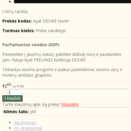
Į norų sąrašą
Prekės kodas:
Ayat DESIRE tester
Turimas kiekis:
Prekė sandėlyje
Parfumuotas vanduo (EDP)
Pasinerkite į jausmų sukurį, patirkite didžiulį norą ir pasiduokite
jam. Nauja Ayat FEELINGS kolekcija DESIRE
Tinkantys visoms progoms ir puikus pasirinkimas visoms vyrų ir
moterų amžiaus grupėms.
00
€2
su PVM
Turite klausimų apie šią prekę?
Klauskite
Kilmės šalis:
JAE
Aprašymas
(0) Atsiliepimai