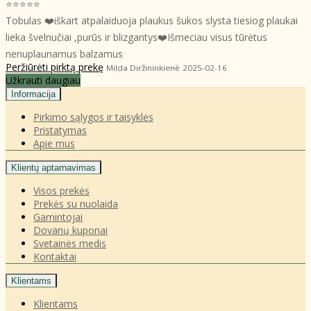
⭐⭐⭐⭐⭐
Tobulas ❤️iškart atpalaiduoja plaukus šukos slysta tiesiog plaukai
lieka švelnučiai ,purūs ir blizgantys❤️Išmeciau visus tūrėtus
nenuplaunamus balzamus
Peržiūrėti pirktą prekę
Milda Diržininkienė
2025-02-16
Užkrauti daugiau
Informacija
Pirkimo sąlygos ir taisyklės
Pristatymas
Apie mus
Klientų aptarnavimas
Visos prekės
Prekės su nuolaida
Gamintojai
Dovanų kuponai
Svetainės medis
Kontaktai
Klientams
Klientams