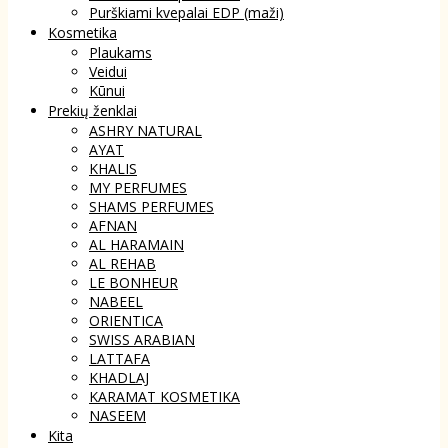
Purškiami kvepalai EDP (maži)
Kosmetika
Plaukams
Veidui
Kūnui
Prekių ženklai
ASHRY NATURAL
AYAT
KHALIS
MY PERFUMES
SHAMS PERFUMES
AFNAN
AL HARAMAIN
AL REHAB
LE BONHEUR
NABEEL
ORIENTICA
SWISS ARABIAN
LATTAFA
KHADLAJ
KARAMAT KOSMETIKA
NASEEM
Kita