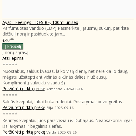
Ayat - Feelings - DESIRE, 100ml unisex
Parfumuotas vanduo (EDP) Pasinerkite į jausmų sukurį, patirkite
didžiulį norą ir pasiduokite jam...
00
€40
Į norų sąrašą
Atsiliepimai
⭐⭐⭐⭐⭐
Nuostabus, saldus kvapas, laiko visą dieną, net nereikia jo daug,
mėgstu užsitepti ant vidinės alkūnės dalies ir už ausų.
Komplimentų sulaukiu visada :))
Peržiūrėti pirktą prekę
Armanda
2026-06-14
⭐⭐⭐⭐⭐
Saldūs kvepalai, labai tinka rudeniui. Pristatymas buvo greitas .
Peržiūrėti pirktą prekę
Elija
2025-09-16
⭐⭐⭐⭐⭐
Kerintys kvepalai. Juos parsivežiau iš Dubajaus. Neapsakomai ilgas
išsilaikymas ir begalinis šleifas.
Peržiūrėti pirktą prekę
Vaida
2025-08-26