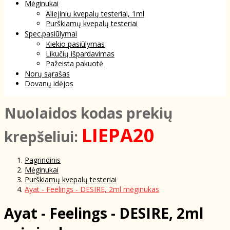
Mėginukai
Aliejinių kvepalų testeriai, 1ml
Purškiamų kvepalų testeriai
Spec.pasiūlymai
Kiekio pasiūlymas
Likučių išpardavimas
Pažeista pakuotė
Norų sąrašas
Dovanų idėjos
NuoIaidos kodas prekių
LIEPA20
krepšeliui:
Pagrindinis
Mėginukai
Purškiamų kvepalų testeriai
Ayat - Feelings - DESIRE, 2ml mėginukas
Ayat - Feelings - DESIRE, 2ml