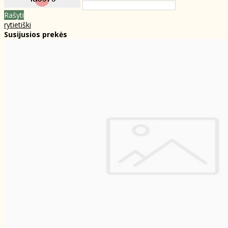
Rašyti
rytietiški
Susijusios prekės