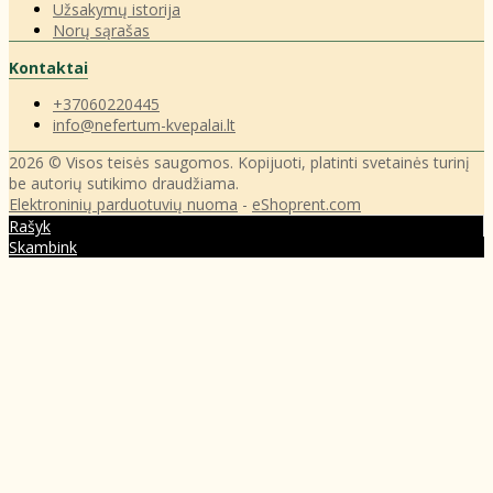
Užsakymų istorija
Norų sąrašas
Kontaktai
+37060220445
info@nefertum-kvepalai.lt
2026 © Visos teisės saugomos. Kopijuoti, platinti svetainės turinį
be autorių sutikimo draudžiama.
Elektroninių parduotuvių nuoma
-
eShoprent.com
Rašyk
Skambink