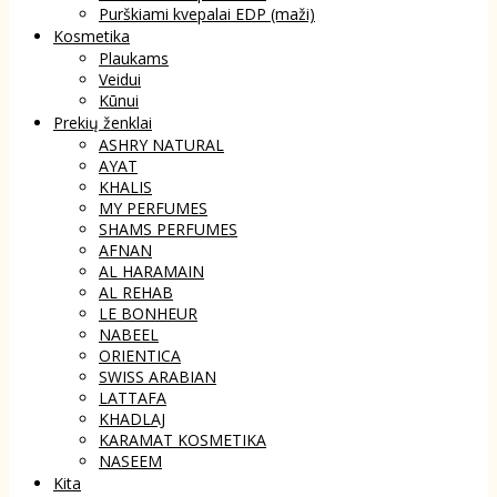
Purškiami kvepalai EDP (maži)
Kosmetika
Plaukams
Veidui
Kūnui
Prekių ženklai
ASHRY NATURAL
AYAT
KHALIS
MY PERFUMES
SHAMS PERFUMES
AFNAN
AL HARAMAIN
AL REHAB
LE BONHEUR
NABEEL
ORIENTICA
SWISS ARABIAN
LATTAFA
KHADLAJ
KARAMAT KOSMETIKA
NASEEM
Kita