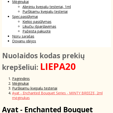
Mėginukai
Aliejinių kvepalų testeriai, 1ml
Purškiamų kvepalų testeriai
Spec.pasiūlymai
Kiekio pasiūlymas
Likučių išpardavimas
Pažeista pakuotė
Norų sąrašas
Dovanų idėjos
NuoIaidos kodas prekių
LIEPA20
krepšeliui:
Pagrindinis
Mėginukai
Purškiamų kvepalų testeriai
Ayat - Enchanted Bouquet Series - MINTY BREEZE, 2ml
mėginukas
Ayat - Enchanted Bouquet