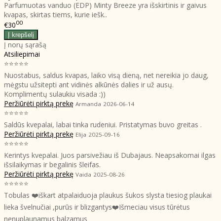
Parfumuotas vanduo (EDP) Minty Breeze yra išskirtinis ir gaivus
kvapas, skirtas tiems, kurie iešk..
00
€30
Į norų sąrašą
Atsiliepimai
⭐⭐⭐⭐⭐
Nuostabus, saldus kvapas, laiko visą dieną, net nereikia jo daug,
mėgstu užsitepti ant vidinės alkūnės dalies ir už ausų.
Komplimentų sulaukiu visada :))
Peržiūrėti pirktą prekę
Armanda
2026-06-14
⭐⭐⭐⭐⭐
Saldūs kvepalai, labai tinka rudeniui. Pristatymas buvo greitas .
Peržiūrėti pirktą prekę
Elija
2025-09-16
⭐⭐⭐⭐⭐
Kerintys kvepalai. Juos parsivežiau iš Dubajaus. Neapsakomai ilgas
išsilaikymas ir begalinis šleifas.
Peržiūrėti pirktą prekę
Vaida
2025-08-26
⭐⭐⭐⭐⭐
Tobulas ❤️iškart atpalaiduoja plaukus šukos slysta tiesiog plaukai
lieka švelnučiai ,purūs ir blizgantys❤️Išmeciau visus tūrėtus
nenuplaunamus balzamus