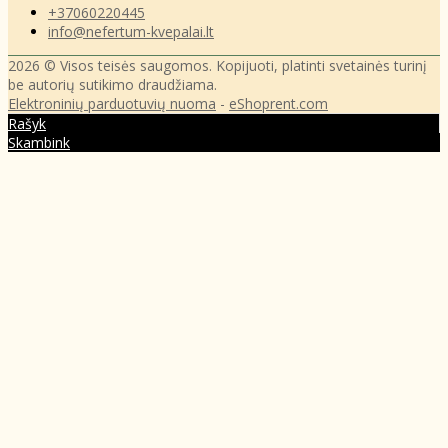
+37060220445
info@nefertum-kvepalai.lt
2026 © Visos teisės saugomos. Kopijuoti, platinti svetainės turinį
be autorių sutikimo draudžiama.
Elektroninių parduotuvių nuoma
-
eShoprent.com
Rašyk
Skambink