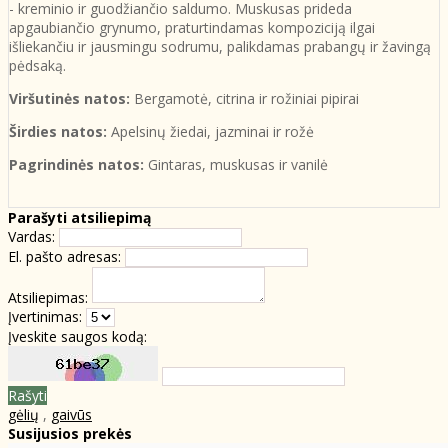
- kreminio ir guodžiančio saldumo. Muskusas prideda
apgaubiančio grynumo, praturtindamas kompoziciją ilgai
išliekančiu ir jausmingu sodrumu, palikdamas prabangų ir žavingą
pėdsaką.
Viršutinės natos:
Bergamotė, citrina ir rožiniai pipirai
Širdies natos:
Apelsinų žiedai, jazminai ir rožė
Pagrindinės natos:
Gintaras, muskusas ir vanilė
Parašyti atsiliepimą
Vardas:
El. pašto adresas:
Atsiliepimas:
Įvertinimas:
Įveskite saugos kodą:
Rašyti
gėlių
,
gaivūs
Susijusios prekės