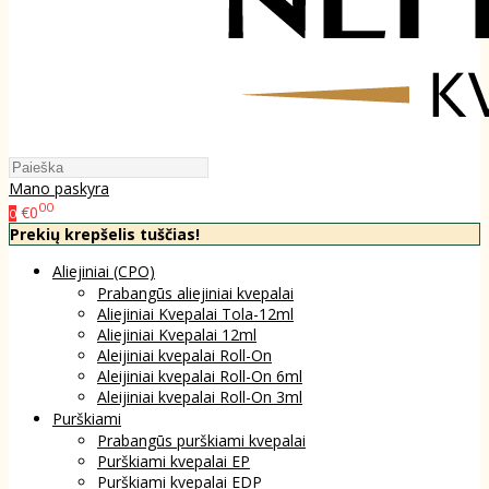
Mano paskyra
00
€0
0
Prekių krepšelis tuščias!
Aliejiniai (CPO)
Prabangūs aliejiniai kvepalai
Aliejiniai Kvepalai Tola-12ml
Aliejiniai Kvepalai 12ml
Aleijiniai kvepalai Roll-On
Aleijiniai kvepalai Roll-On 6ml
Aleijiniai kvepalai Roll-On 3ml
Purškiami
Prabangūs purškiami kvepalai
Purškiami kvepalai EP
Purškiami kvepalai EDP