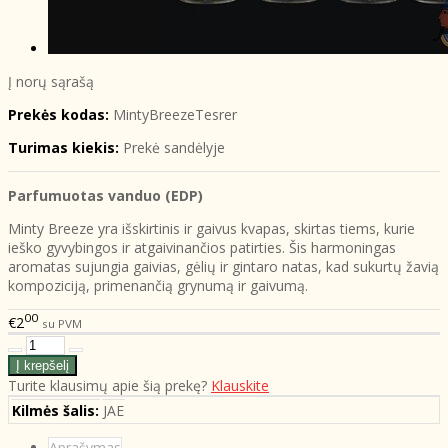
Į norų sąrašą
Prekės kodas:
MintyBreezeTesrer
Turimas kiekis:
Prekė sandėlyje
Parfumuotas vanduo (EDP)
Minty Breeze yra išskirtinis ir gaivus kvapas, skirtas tiems, kurie
ieško gyvybingos ir atgaivinančios patirties. Šis harmoningas
aromatas sujungia gaivias, gėlių ir gintaro natas, kad sukurtų žavią
kompoziciją, primenančią grynumą ir gaivumą.
00
€2
su PVM
Turite klausimų apie šią prekę?
Klauskite
Kilmės šalis:
JAE
Aprašymas