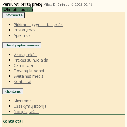
Peržiūrėti pirktą prekę
Milda Diržininkienė
2025-02-16
Užkrauti daugiau
Informacija
Pirkimo sąlygos ir taisyklės
Pristatymas
Apie mus
Klientų aptarnavimas
Visos prekės
Prekės su nuolaida
Gamintojai
Dovanų kuponai
Svetainės medis
Kontaktai
Klientams
Klientams
Užsakymų istorija
Norų sąrašas
Kontaktai