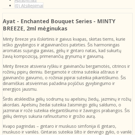
(0) Atsiliepimai
Ayat - Enchanted Bouquet Series
- MINTY
BREEZE, 2ml mėginukas
Minty Breeze yra išskirtinis ir gaivus kvapas, skirtas tiems, kurie
ieško gyvybingos ir atgaivinančios patirties. Šis harmoningas
aromatas sujungia gaivias, gėlių ir gintaro natas, kad sukurtų
žavią kompoziciją, primenančią grynumą ir gaivumą.
Minty Breeze atsiveria ryškiu ir gaivinančiu bergamotės, citrinos ir
rožinių pipirų deriniu. Bergamotė ir citrina suteikia aštraus ir
gaivinančio gaivumo, o rožiniai pipirai suteikia pikantiškumo. Šis
dinamiškas atsivėrimas pažadina pojūčius gyvybingumo ir
energijos jausmu.
Širdis atskleidžia gėlių sodrumą su apelsinų žiedų, jazminų ir rožių
akordais. Apelsinų žiedai suteikia žaismingo gėlių saldumo, o
jazminai ir rožė suteikia elegantiškumo ir žavingos prabangos. Šis
gėlių derinys sukuria rafinuotumo ir grožio aurą.
Kvapo pagrindas – gintaro ir muskuso simfonija iš gintaro,
muskuso ir vanilės. Gintaras suteikia šilto ir dervingo gylio, o vanilė