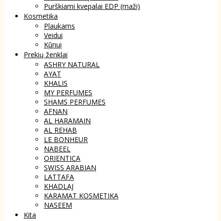
Purškiami kvepalai EDP (maži)
Kosmetika
Plaukams
Veidui
Kūnui
Prekių ženklai
ASHRY NATURAL
AYAT
KHALIS
MY PERFUMES
SHAMS PERFUMES
AFNAN
AL HARAMAIN
AL REHAB
LE BONHEUR
NABEEL
ORIENTICA
SWISS ARABIAN
LATTAFA
KHADLAJ
KARAMAT KOSMETIKA
NASEEM
Kita