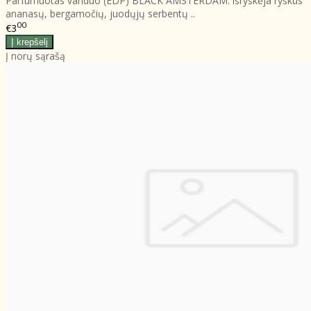
Parfumuotas vanduo (EDP) BLACK AMSTERDAM: išryškėja ryškus
ananasų, bergamočių, juodųjų serbentų ..
00
€3
Į norų sąrašą