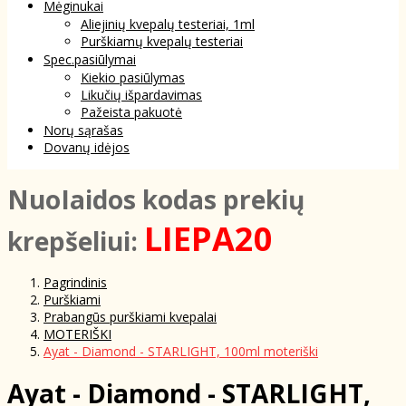
Mėginukai
Aliejinių kvepalų testeriai, 1ml
Purškiamų kvepalų testeriai
Spec.pasiūlymai
Kiekio pasiūlymas
Likučių išpardavimas
Pažeista pakuotė
Norų sąrašas
Dovanų idėjos
NuoIaidos kodas prekių
LIEPA20
krepšeliui:
Pagrindinis
Purškiami
Prabangūs purškiami kvepalai
MOTERIŠKI
Ayat - Diamond - STARLIGHT, 100ml moteriški
Ayat - Diamond - STARLIGHT,