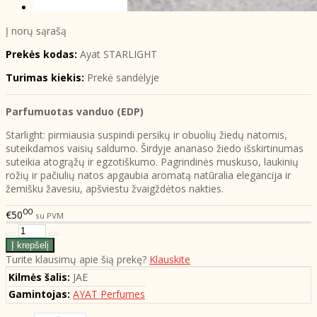
Į norų sąrašą
Prekės kodas:
Ayat STARLIGHT
Turimas kiekis:
Prekė sandėlyje
Parfumuotas vanduo (EDP)
Starlight: pirmiausia suspindi persikų ir obuolių žiedų natomis,
suteikdamos vaisių saldumo. Širdyje ananaso žiedo išskirtinumas
suteikia atogrąžų ir egzotiškumo. Pagrindinės muskuso, laukinių
rožių ir pačiulių natos apgaubia aromatą natūralia elegancija ir
žemišku žavesiu, apšviestu žvaigždėtos nakties.
00
€50
su PVM
Turite klausimų apie šią prekę?
Klauskite
Kilmės šalis:
JAE
Gamintojas:
AYAT Perfumes