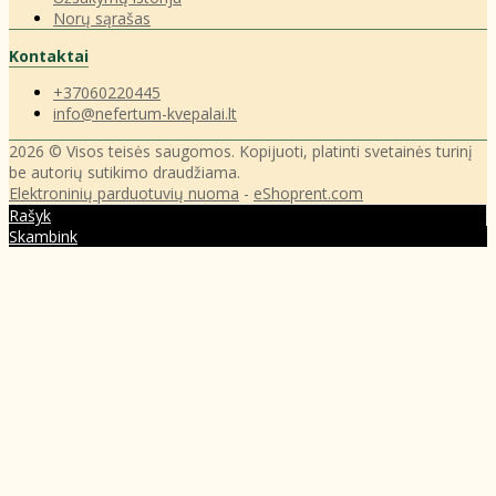
Norų sąrašas
Kontaktai
+37060220445
info@nefertum-kvepalai.lt
2026 © Visos teisės saugomos. Kopijuoti, platinti svetainės turinį
be autorių sutikimo draudžiama.
Elektroninių parduotuvių nuoma
-
eShoprent.com
Rašyk
Skambink