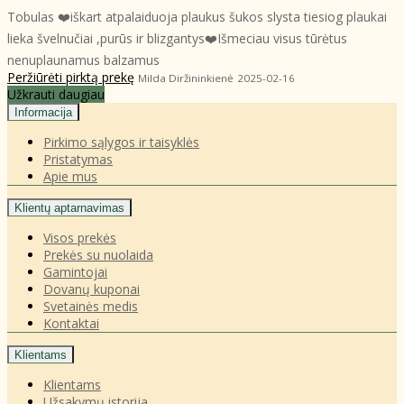
Tobulas ❤️iškart atpalaiduoja plaukus šukos slysta tiesiog plaukai
lieka švelnučiai ,purūs ir blizgantys❤️Išmeciau visus tūrėtus
nenuplaunamus balzamus
Peržiūrėti pirktą prekę
Milda Diržininkienė
2025-02-16
Užkrauti daugiau
Informacija
Pirkimo sąlygos ir taisyklės
Pristatymas
Apie mus
Klientų aptarnavimas
Visos prekės
Prekės su nuolaida
Gamintojai
Dovanų kuponai
Svetainės medis
Kontaktai
Klientams
Klientams
Užsakymų istorija