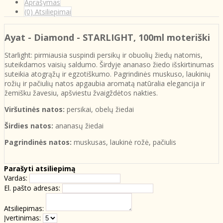
Aprašymas
(0) Atsiliepimai
Ayat - Diamond - STARLIGHT
, 100ml moteriški
Starlight: pirmiausia suspindi persikų ir obuolių žiedų natomis,
suteikdamos vaisių saldumo. Širdyje ananaso žiedo išskirtinumas
suteikia atogrąžų ir egzotiškumo. Pagrindinės muskuso, laukinių
rožių ir pačiulių natos apgaubia aromatą natūralia elegancija ir
žemišku žavesiu, apšviestu žvaigždėtos nakties.
Viršutinės natos:
persikai, obelų žiedai
Širdies natos:
ananasų žiedai
Pagrindinės natos:
muskusas, laukinė rožė, pačiulis
Parašyti atsiliepimą
Vardas:
El. pašto adresas:
Atsiliepimas:
Įvertinimas: