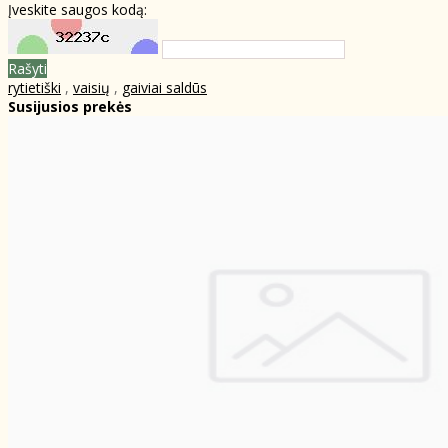
Įveskite saugos kodą:
Rašyti
rytietiški
,
vaisių
,
gaiviai saldūs
Susijusios prekės