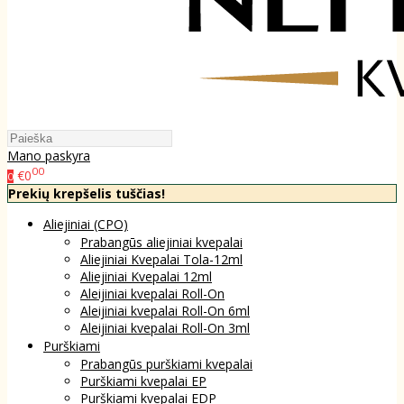
Mano paskyra
00
€0
0
Prekių krepšelis tuščias!
Aliejiniai (CPO)
Prabangūs aliejiniai kvepalai
Aliejiniai Kvepalai Tola-12ml
Aliejiniai Kvepalai 12ml
Aleijiniai kvepalai Roll-On
Aleijiniai kvepalai Roll-On 6ml
Aleijiniai kvepalai Roll-On 3ml
Purškiami
Prabangūs purškiami kvepalai
Purškiami kvepalai EP
Purškiami kvepalai EDP