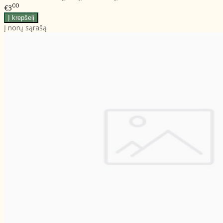
00
€3
Į norų sąrašą