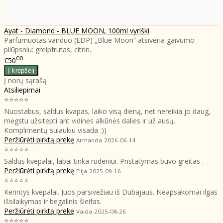
Ayat - Diamond - BLUE MOON, 100ml vyriški
Parfumuotas vanduo (EDP) „Blue Moon“ atsiveria gaivumo
pliūpsniu: greipfrutas, citrin..
00
€50
Į norų sąrašą
Atsiliepimai
⭐⭐⭐⭐⭐
Nuostabus, saldus kvapas, laiko visą dieną, net nereikia jo daug,
mėgstu užsitepti ant vidinės alkūnės dalies ir už ausų.
Komplimentų sulaukiu visada :))
Peržiūrėti pirktą prekę
Armanda
2026-06-14
⭐⭐⭐⭐⭐
Saldūs kvepalai, labai tinka rudeniui. Pristatymas buvo greitas .
Peržiūrėti pirktą prekę
Elija
2025-09-16
⭐⭐⭐⭐⭐
Kerintys kvepalai. Juos parsivežiau iš Dubajaus. Neapsakomai ilgas
išsilaikymas ir begalinis šleifas.
Peržiūrėti pirktą prekę
Vaida
2025-08-26
⭐⭐⭐⭐⭐