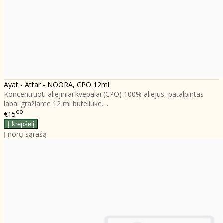
Ayat - Attar - NOORA, CPO 12ml
Koncentruoti aliejiniai kvepalai (CPO) 100% aliejus, patalpintas
labai gražiame 12 ml buteliuke. ..
00
€15
Į norų sąrašą