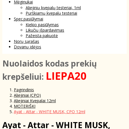
Mėginukai
Aliejinių kvepalų testeriai, 1ml
Purškiamų kvepalų testeriai
Spec.pasiūlymai
Kiekio pasiūlymas
Likučių išpardavimas
Pažeista pakuotė
Norų sąrašas
Dovanų idėjos
NuoIaidos kodas prekių
LIEPA20
krepšeliui:
Pagrindinis
Aliejiniai (CPO)
Aliejiniai Kvepalai 12ml
MOTERIŠKI
Ayat - Attar - WHITE MUSK, CPO 12ml
Ayat - Attar - WHITE MUSK,