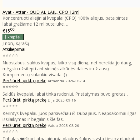
Ayat - Attar - OUD AL LAIL, CPO 12ml
Koncentruoti aliejiniai kvepalai (CPO) 100% aliejus, patalpintas
labai gražiame 12 ml buteliuke. ..
00
€15
Į norų sąrašą
Atsiliepimai
⭐⭐⭐⭐⭐
Nuostabus, saldus kvapas, laiko visą dieną, net nereikia jo daug,
mėgstu užsitepti ant vidinės alkūnės dalies ir už ausų.
Komplimentų sulaukiu visada :))
Peržiūrėti pirktą prekę
Armanda
2026-06-14
⭐⭐⭐⭐⭐
Saldūs kvepalai, labai tinka rudeniui. Pristatymas buvo greitas .
Peržiūrėti pirktą prekę
Elija
2025-09-16
⭐⭐⭐⭐⭐
Kerintys kvepalai. Juos parsivežiau iš Dubajaus. Neapsakomai ilgas
išsilaikymas ir begalinis šleifas.
Peržiūrėti pirktą prekę
Vaida
2025-08-26
⭐⭐⭐⭐⭐
Tobulas ❤️iškart atpalaiduoja plaukus šukos slysta tiesiog plaukai