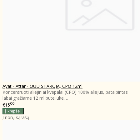
Ayat - Attar - OUD SHARQIA, CPO 12ml
Koncentruoti aliejiniai kvepalai (CPO) 100% aliejus, patalpintas
labai gražiame 12 ml buteliuke. ..
00
€15
Į norų sąrašą