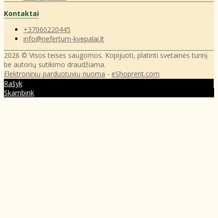
Kontaktai
+37060220445
info@nefertum-kvepalai.lt
2026 © Visos teisės saugomos. Kopijuoti, platinti svetainės turinį
be autorių sutikimo draudžiama.
Elektroninių parduotuvių nuoma
-
eShoprent.com
Rašyk
Skambink