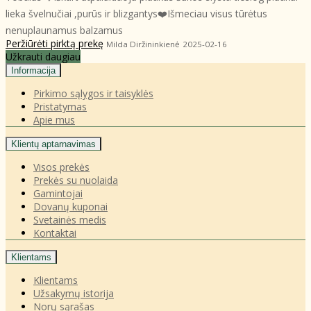
lieka švelnučiai ,purūs ir blizgantys❤️Išmeciau visus tūrėtus
nenuplaunamus balzamus
Peržiūrėti pirktą prekę
Milda Diržininkienė
2025-02-16
Užkrauti daugiau
Informacija
Pirkimo sąlygos ir taisyklės
Pristatymas
Apie mus
Klientų aptarnavimas
Visos prekės
Prekės su nuolaida
Gamintojai
Dovanų kuponai
Svetainės medis
Kontaktai
Klientams
Klientams
Užsakymų istorija
Norų sąrašas