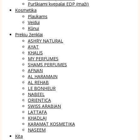
Purškiami kvepalai EDP (maži)
Kosmetika
Plaukams
Veidui
Kūnui
Prekių ženklai
ASHRY NATURAL
AYAT
KHALIS
MY PERFUMES
SHAMS PERFUMES
AFNAN
AL HARAMAIN
AL REHAB
LE BONHEUR
NABEEL
ORIENTICA
SWISS ARABIAN
LATTAFA
KHADLAJ
KARAMAT KOSMETIKA
NASEEM
Kita