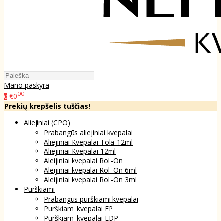
Mano paskyra
00
€0
0
Prekių krepšelis tuščias!
Aliejiniai (CPO)
Prabangūs aliejiniai kvepalai
Aliejiniai Kvepalai Tola-12ml
Aliejiniai Kvepalai 12ml
Aleijiniai kvepalai Roll-On
Aleijiniai kvepalai Roll-On 6ml
Aleijiniai kvepalai Roll-On 3ml
Purškiami
Prabangūs purškiami kvepalai
Purškiami kvepalai EP
Purškiami kvepalai EDP