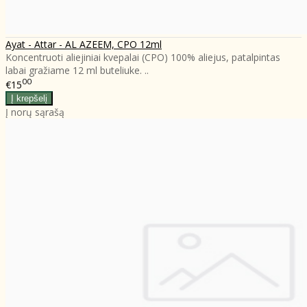
Ayat - Attar - AL AZEEM, CPO 12ml
Koncentruoti aliejiniai kvepalai (CPO) 100% aliejus, patalpintas
labai gražiame 12 ml buteliuke. ..
00
€15
Į norų sąrašą