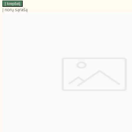
Į norų sąrašą