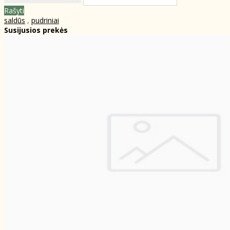
Rašyti
saldūs
,
pudriniai
Susijusios prekės