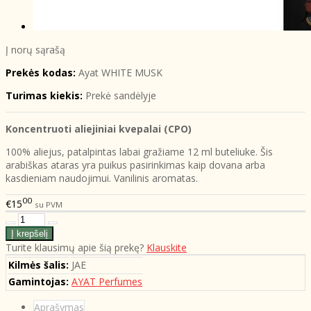
Į norų sąrašą
Prekės kodas:
Ayat WHITE MUSK
Turimas kiekis:
Prekė sandėlyje
Koncentruoti aliejiniai kvepalai (CPO)
100% aliejus, patalpintas labai gražiame 12 ml buteliuke. Šis
arabiškas ataras yra puikus pasirinkimas kaip dovana arba
kasdieniam naudojimui. Vanilinis aromatas.
00
€15
su PVM
Turite klausimų apie šią prekę?
Klauskite
Kilmės šalis:
JAE
Gamintojas:
AYAT Perfumes
Aprašymas