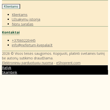
Klientams
Klientams
Užsakymų istorija
Norų sąrašas
Kontaktai
+37060220445
info@nefertum-kvepalai.lt
2026 © Visos teisės saugomos. Kopijuoti, platinti svetainės turinį
be autorių sutikimo draudžiama.
Elektroninių parduotuvių nuoma
-
eShoprent.com
Rašyk
Skambink