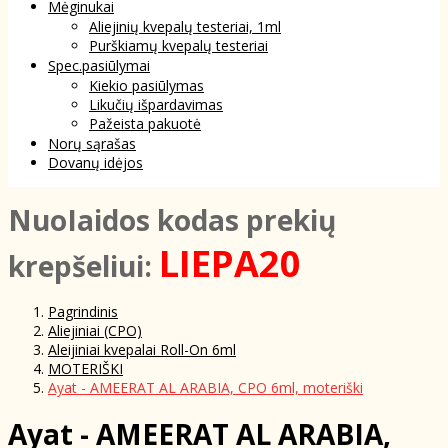
Mėginukai
Aliejinių kvepalų testeriai, 1ml
Purškiamų kvepalų testeriai
Spec.pasiūlymai
Kiekio pasiūlymas
Likučių išpardavimas
Pažeista pakuotė
Norų sąrašas
Dovanų idėjos
NuoIaidos kodas prekių
LIEPA20
krepšeliui:
Pagrindinis
Aliejiniai (CPO)
Aleijiniai kvepalai Roll-On 6ml
MOTERIŠKI
Ayat - AMEERAT AL ARABIA, CPO 6ml, moteriški
Ayat - AMEERAT AL ARABIA,