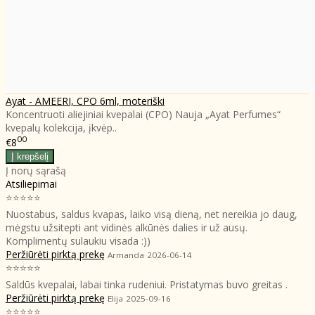
Ayat - AMEERI, CPO 6ml, moteriški
Koncentruoti aliejiniai kvepalai (CPO) Nauja „Ayat Perfumes“
kvepalų kolekcija, įkvėp..
00
€8
Į norų sąrašą
Atsiliepimai
⭐⭐⭐⭐⭐
Nuostabus, saldus kvapas, laiko visą dieną, net nereikia jo daug,
mėgstu užsitepti ant vidinės alkūnės dalies ir už ausų.
Komplimentų sulaukiu visada :))
Peržiūrėti pirktą prekę
Armanda
2026-06-14
⭐⭐⭐⭐⭐
Saldūs kvepalai, labai tinka rudeniui. Pristatymas buvo greitas .
Peržiūrėti pirktą prekę
Elija
2025-09-16
⭐⭐⭐⭐⭐