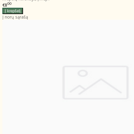
00
€8
Į norų sąrašą