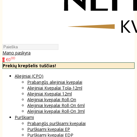
Mano paskyra
00
€0
0
Prekių krepšelis tuščias!
Aliejiniai (CPO)
Prabangūs aliejiniai kvepalai
Aliejiniai Kvepalai Tola-12ml
Aliejiniai Kvepalai 12ml
Aleijiniai kvepalai Roll-On
Aleijiniai kvepalai Roll-On 6ml
Aleijiniai kvepalai Roll-On 3ml
Purškiami
Prabangūs purškiami kvepalai
Purškiami kvepalai EP
Purškiami kvepalai EDP