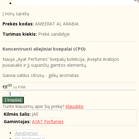
Į norų sąrašą
Prekės kodas:
AMEERAT AL ARABIA
Turimas kiekis:
Prekė sandėlyje
Koncentruoti aliejiniai kvepalai (CPO)
Nauja „Ayat Perfumes“ kvepalų kolekcija, įkvėpta Arabijos
pusiasalio ir jį supančių gamtos elementų.
Gaiviai saldus citrusų - gėlių aromatas.
00
€8
su PVM
Turite klausimų apie šią prekę?
Klauskite
Kilmės šalis:
JAE
Gamintojas:
AYAT Perfumes
Aprašymas
(0) Atsiliepimai