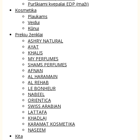
Purškiami kvepalai EDP (maži)
Kosmetika
Plaukams
Veidui
Kūnui
Prekių ženklai
ASHRY NATURAL
AYAT
KHALIS
MY PERFUMES
SHAMS PERFUMES
AFNAN
AL HARAMAIN
AL REHAB
LE BONHEUR
NABEEL
ORIENTICA
SWISS ARABIAN
LATTAFA
KHADLAJ
KARAMAT KOSMETIKA
NASEEM
Kita