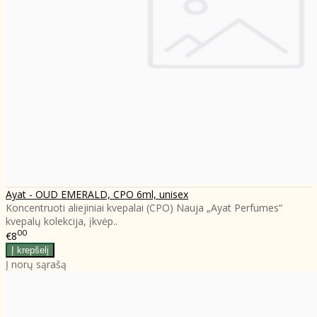
Ayat - OUD EMERALD, CPO 6ml, unisex
Koncentruoti aliejiniai kvepalai (CPO) Nauja „Ayat Perfumes“
kvepalų kolekcija, įkvėp..
00
€8
Į norų sąrašą