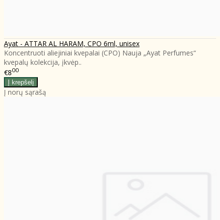
Ayat - ATTAR AL HARAM, CPO 6ml, unisex
Koncentruoti aliejiniai kvepalai (CPO) Nauja „Ayat Perfumes“
kvepalų kolekcija, įkvėp..
00
€8
Į norų sąrašą