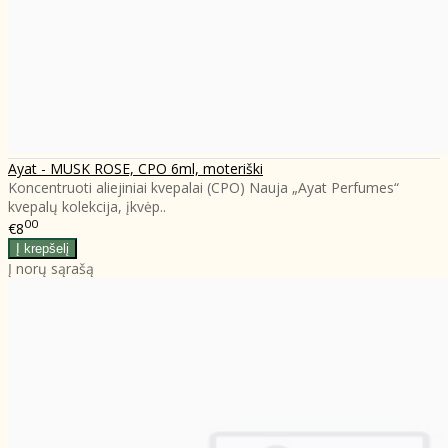
Ayat - MUSK ROSE, CPO 6ml, moteriški
Koncentruoti aliejiniai kvepalai (CPO) Nauja „Ayat Perfumes“
kvepalų kolekcija, įkvėp..
00
€8
Į norų sąrašą