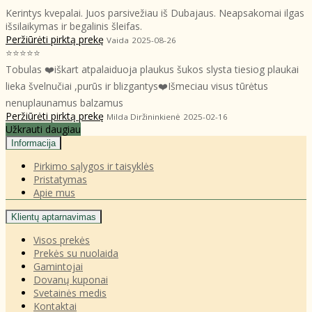
Kerintys kvepalai. Juos parsivežiau iš Dubajaus. Neapsakomai ilgas
išsilaikymas ir begalinis šleifas.
Peržiūrėti pirktą prekę
Vaida
2025-08-26
⭐⭐⭐⭐⭐
Tobulas ❤️iškart atpalaiduoja plaukus šukos slysta tiesiog plaukai
lieka švelnučiai ,purūs ir blizgantys❤️Išmeciau visus tūrėtus
nenuplaunamus balzamus
Peržiūrėti pirktą prekę
Milda Diržininkienė
2025-02-16
Užkrauti daugiau
Informacija
Pirkimo sąlygos ir taisyklės
Pristatymas
Apie mus
Klientų aptarnavimas
Visos prekės
Prekės su nuolaida
Gamintojai
Dovanų kuponai
Svetainės medis
Kontaktai