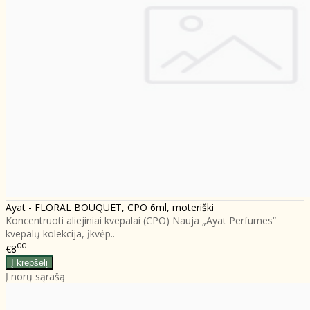
Ayat - FLORAL BOUQUET, CPO 6ml, moteriški
Koncentruoti aliejiniai kvepalai (CPO) Nauja „Ayat Perfumes“
kvepalų kolekcija, įkvėp..
00
€8
Į norų sąrašą