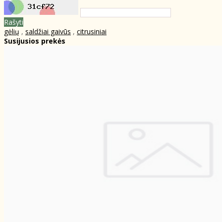
Rašyti
gėlių
,
saldžiai gaivūs
,
citrusiniai
Susijusios prekės