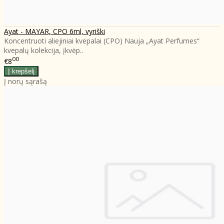
Ayat - MAYAR, CPO 6ml, vyriški
Koncentruoti aliejiniai kvepalai (CPO) Nauja „Ayat Perfumes“
kvepalų kolekcija, įkvėp..
00
€8
Į norų sąrašą