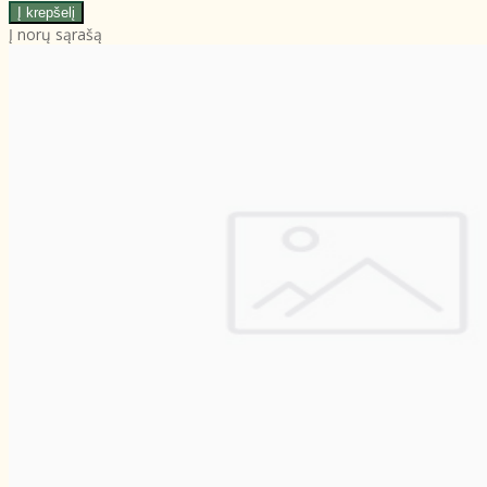
Į norų sąrašą