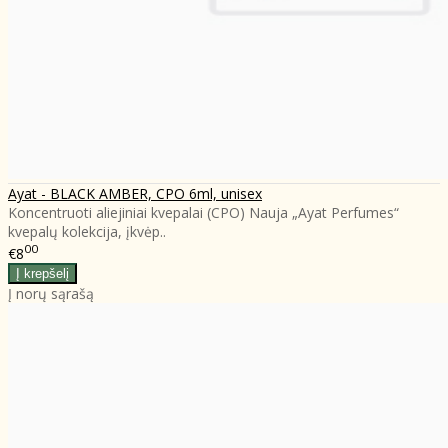
Ayat - BLACK AMBER, CPO 6ml, unisex
Koncentruoti aliejiniai kvepalai (CPO) Nauja „Ayat Perfumes“
kvepalų kolekcija, įkvėp..
00
€8
Į norų sąrašą