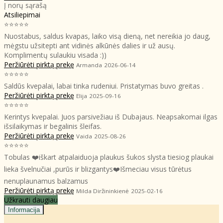
Į norų sąrašą
Atsiliepimai
⭐⭐⭐⭐⭐
Nuostabus, saldus kvapas, laiko visą dieną, net nereikia jo daug,
mėgstu užsitepti ant vidinės alkūnės dalies ir už ausų.
Komplimentų sulaukiu visada :))
Peržiūrėti pirktą prekę
Armanda
2026-06-14
⭐⭐⭐⭐⭐
Saldūs kvepalai, labai tinka rudeniui. Pristatymas buvo greitas .
Peržiūrėti pirktą prekę
Elija
2025-09-16
⭐⭐⭐⭐⭐
Kerintys kvepalai. Juos parsivežiau iš Dubajaus. Neapsakomai ilgas
išsilaikymas ir begalinis šleifas.
Peržiūrėti pirktą prekę
Vaida
2025-08-26
⭐⭐⭐⭐⭐
Tobulas ❤️iškart atpalaiduoja plaukus šukos slysta tiesiog plaukai
lieka švelnučiai ,purūs ir blizgantys❤️Išmeciau visus tūrėtus
nenuplaunamus balzamus
Peržiūrėti pirktą prekę
Milda Diržininkienė
2025-02-16
Užkrauti daugiau
Informacija