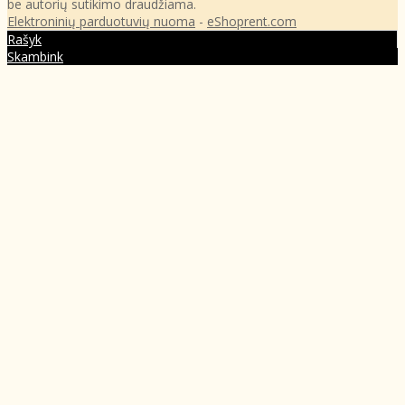
be autorių sutikimo draudžiama.
Elektroninių parduotuvių nuoma
-
eShoprent.com
Rašyk
Skambink