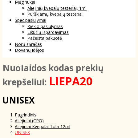
Mėginukai
Aliejinių kvepalų testeriai, 1ml
Purškiamų kvepalų testeriai
Spec.pasiūlymai
Kiekio pasiūlymas
Likučių išpardavimas
Pažeista pakuotė
Norų sąrašas
Dovanų idėjos
NuoIaidos kodas prekių
LIEPA20
krepšeliui:
UNISEX
Pagrindinis
Aliejiniai (CPO)
Aliejiniai Kvepalai Tola-12ml
UNISEX