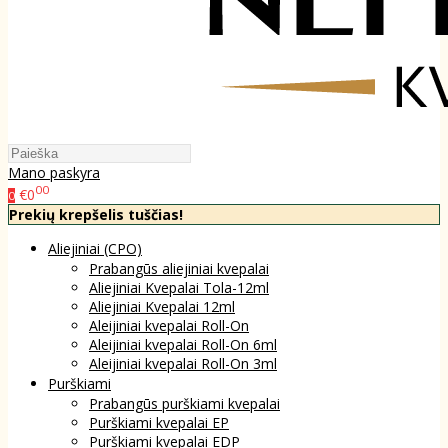
Mano paskyra
00
€0
0
Prekių krepšelis tuščias!
Aliejiniai (CPO)
Prabangūs aliejiniai kvepalai
Aliejiniai Kvepalai Tola-12ml
Aliejiniai Kvepalai 12ml
Aleijiniai kvepalai Roll-On
Aleijiniai kvepalai Roll-On 6ml
Aleijiniai kvepalai Roll-On 3ml
Purškiami
Prabangūs purškiami kvepalai
Purškiami kvepalai EP
Purškiami kvepalai EDP