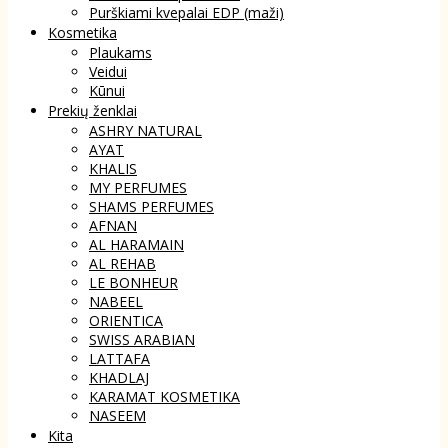
Purškiami kvepalai EDP (maži)
Kosmetika
Plaukams
Veidui
Kūnui
Prekių ženklai
ASHRY NATURAL
AYAT
KHALIS
MY PERFUMES
SHAMS PERFUMES
AFNAN
AL HARAMAIN
AL REHAB
LE BONHEUR
NABEEL
ORIENTICA
SWISS ARABIAN
LATTAFA
KHADLAJ
KARAMAT KOSMETIKA
NASEEM
Kita