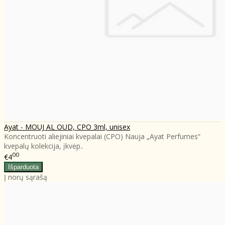
Ayat - MOUJ AL OUD, CPO 3ml, unisex
Koncentruoti aliejiniai kvepalai (CPO) Nauja „Ayat Perfumes“
kvepalų kolekcija, įkvėp..
00
€4
Į norų sąrašą