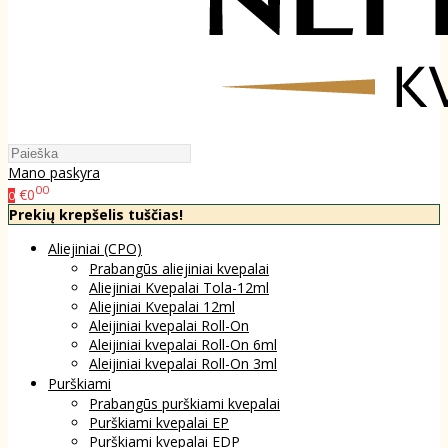
Mano paskyra
00
€0
0
Prekių krepšelis tuščias!
Aliejiniai (CPO)
Prabangūs aliejiniai kvepalai
Aliejiniai Kvepalai Tola-12ml
Aliejiniai Kvepalai 12ml
Aleijiniai kvepalai Roll-On
Aleijiniai kvepalai Roll-On 6ml
Aleijiniai kvepalai Roll-On 3ml
Purškiami
Prabangūs purškiami kvepalai
Purškiami kvepalai EP
Purškiami kvepalai EDP