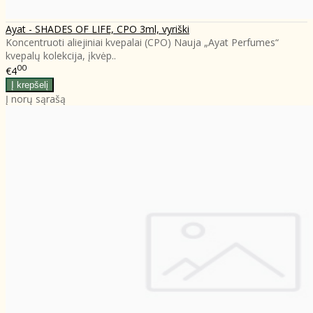
Ayat - SHADES OF LIFE, CPO 3ml, vyriški
Koncentruoti aliejiniai kvepalai (CPO) Nauja „Ayat Perfumes“
kvepalų kolekcija, įkvėp..
00
€4
Į norų sąrašą