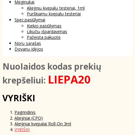
Mėginukai
Aliejinių kvepalų testeriai, 1ml
Purškiamų kvepalų testeriai
Spec.pasiūlymai
Kiekio pasiūlymas
Likučių išpardavimas
Pažeista pakuotė
Norų sąrašas
Dovanų idėjos
NuoIaidos kodas prekių
LIEPA20
krepšeliui:
VYRIŠKI
Pagrindinis
Aliejiniai (CPO)
Aleijiniai kvepalai Roll-On 3ml
VYRIŠKI