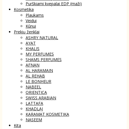
Purškiami kvepalai EDP (maži)
Kosmetika
Plaukams
Veidui
Kūnui
Prekių ženklai
ASHRY NATURAL
AYAT
KHALIS
MY PERFUMES
SHAMS PERFUMES
AFNAN
AL HARAMAIN
AL REHAB
LE BONHEUR
NABEEL
ORIENTICA
SWISS ARABIAN
LATTAFA
KHADLAJ
KARAMAT KOSMETIKA
NASEEM
Kita