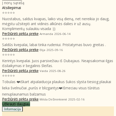
Į norų sąrašą
Atsiliepimai
⭐⭐⭐⭐⭐
Nuostabus, saldus kvapas, laiko visą dieną, net nereikia jo daug,
mėgstu užsitepti ant vidinės alkūnės dalies ir už ausų.
Komplimentų sulaukiu visada :))
Peržiūrėti pirktą prekę
Armanda
2026-06-14
⭐⭐⭐⭐⭐
Saldūs kvepalai, labai tinka rudeniui. Pristatymas buvo greitas .
Peržiūrėti pirktą prekę
Elija
2025-09-16
⭐⭐⭐⭐⭐
Kerintys kvepalai. Juos parsivežiau iš Dubajaus. Neapsakomai ilgas
išsilaikymas ir begalinis šleifas.
Peržiūrėti pirktą prekę
Vaida
2025-08-26
⭐⭐⭐⭐⭐
Tobulas ❤️iškart atpalaiduoja plaukus šukos slysta tiesiog plaukai
lieka švelnučiai ,purūs ir blizgantys❤️Išmeciau visus tūrėtus
nenuplaunamus balzamus
Peržiūrėti pirktą prekę
Milda Diržininkienė
2025-02-16
Užkrauti daugiau
Informacija