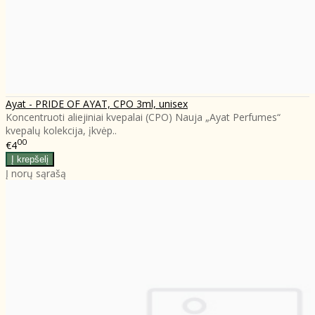
Ayat - PRIDE OF AYAT, CPO 3ml, unisex
Koncentruoti aliejiniai kvepalai (CPO) Nauja „Ayat Perfumes“
kvepalų kolekcija, įkvėp..
00
€4
Į norų sąrašą