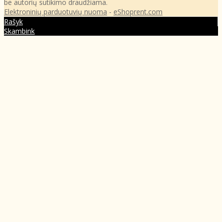
be autorių sutikimo draudžiama.
Elektroninių parduotuvių nuoma
-
eShoprent.com
Rašyk
Skambink