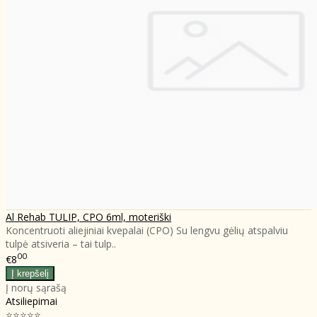
Al Rehab TULIP, CPO 6ml, moteriški
Koncentruoti aliejiniai kvepalai (CPO) Su lengvu gėlių atspalviu
tulpė atsiveria – tai tulp..
00
€8
Į norų sąrašą
Atsiliepimai
⭐⭐⭐⭐⭐