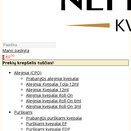
Mano paskyra
00
€0
0
Prekių krepšelis tuščias!
Aliejiniai (CPO)
Prabangūs aliejiniai kvepalai
Aliejiniai Kvepalai Tola-12ml
Aliejiniai Kvepalai 12ml
Aleijiniai kvepalai Roll-On
Aleijiniai kvepalai Roll-On 6ml
Aleijiniai kvepalai Roll-On 3ml
Purškiami
Prabangūs purškiami kvepalai
Purškiami kvepalai EP
Purškiami kvepalai EDP