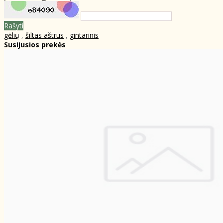
Rašyti
gėlių
,
šiltas aštrus
,
gintarinis
Susijusios prekės