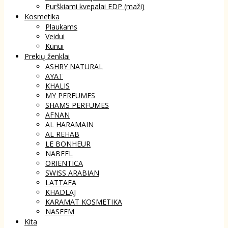
Purškiami kvepalai EDP (maži)
Kosmetika
Plaukams
Veidui
Kūnui
Prekių ženklai
ASHRY NATURAL
AYAT
KHALIS
MY PERFUMES
SHAMS PERFUMES
AFNAN
AL HARAMAIN
AL REHAB
LE BONHEUR
NABEEL
ORIENTICA
SWISS ARABIAN
LATTAFA
KHADLAJ
KARAMAT KOSMETIKA
NASEEM
Kita