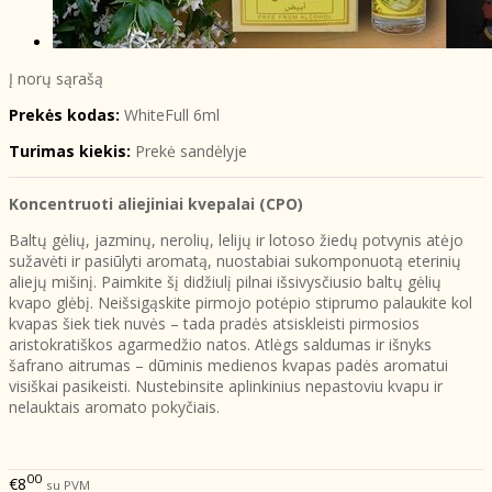
Į norų sąrašą
Prekės kodas:
WhiteFull 6ml
Turimas kiekis:
Prekė sandėlyje
Koncentruoti aliejiniai kvepalai (CPO)
Baltų gėlių, jazminų, nerolių, lelijų ir lotoso žiedų potvynis atėjo
sužavėti ir pasiūlyti aromatą, nuostabiai sukomponuotą eterinių
aliejų mišinį. Paimkite šį didžiulį pilnai išsivysčiusio baltų gėlių
kvapo glėbį. Neišsigąskite pirmojo potėpio stiprumo palaukite kol
kvapas šiek tiek nuvės – tada pradės atsiskleisti pirmosios
aristokratiškos agarmedžio natos. Atlėgs saldumas ir išnyks
šafrano aitrumas – dūminis medienos kvapas padės aromatui
visiškai pasikeisti. Nustebinsite aplinkinius nepastoviu kvapu ir
nelauktais aromato pokyčiais.
00
€8
su PVM