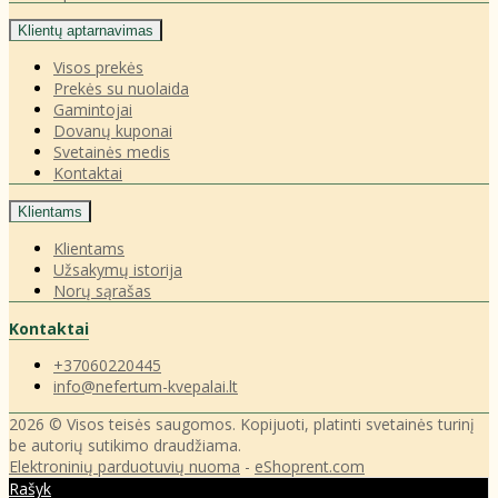
Klientų aptarnavimas
Visos prekės
Prekės su nuolaida
Gamintojai
Dovanų kuponai
Svetainės medis
Kontaktai
Klientams
Klientams
Užsakymų istorija
Norų sąrašas
Kontaktai
+37060220445
info@nefertum-kvepalai.lt
2026 © Visos teisės saugomos. Kopijuoti, platinti svetainės turinį
be autorių sutikimo draudžiama.
Elektroninių parduotuvių nuoma
-
eShoprent.com
Rašyk