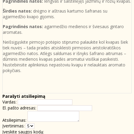
Pagrindinės natos:
lengvas ir salstelėjęs jazminų ir rožių kvapas.
Širdies natos:
drėgno ir aštraus kartumo šafranas su
agarmedžio kvapo gijomis.
Pagrindinės natos:
agarmedžio medienos ir šviesaus gintaro
aromatas.
Neišsigąskite pirmojo potėpio stiprumo palaukite kol kvapas šiek
tiek nuvės – tada pradės atsiskleisti pirmosios aristokratiškos
agarmedžio natos. Atlėgs saldumas ir išnyks šafrano aitrumas –
dūminis medienos kvapas padės aromatui visiškai pasikeisti.
Nustebinsite aplinkinius nepastoviu kvapu ir nelauktais aromato
pokyčiais.
Parašyti atsiliepimą
Vardas:
El. pašto adresas:
Atsiliepimas:
Įvertinimas:
Įveskite saugos kodą: