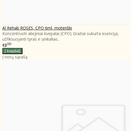
Al Rehab ROSES, CPO 6ml, moteriški
Koncentruoti aliejiniai kvepalai (CPO) Gražiai sukurta esencija,
užfiksuojanti tyras ir unikalias..
00
€8
Į norų sąrašą