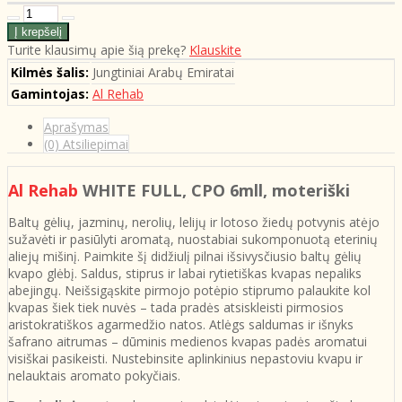
Turite klausimų apie šią prekę?
Klauskite
Kilmės šalis:
Jungtiniai Arabų Emiratai
Gamintojas:
Al Rehab
Aprašymas
(0) Atsiliepimai
Al Rehab
WHITE FULL, CPO 6mll, moteriški
Baltų gėlių, jazminų, nerolių, lelijų ir lotoso žiedų potvynis atėjo
sužavėti ir pasiūlyti aromatą, nuostabiai sukomponuotą eterinių
aliejų mišinį. Paimkite šį didžiulį pilnai išsivysčiusio baltų gėlių
kvapo glėbį. Saldus, stiprus ir labai rytietiškas kvapas nepaliks
abejingų. Neišsigąskite pirmojo potėpio stiprumo palaukite kol
kvapas šiek tiek nuvės – tada pradės atsiskleisti pirmosios
aristokratiškos agarmedžio natos. Atlėgs saldumas ir išnyks
šafrano aitrumas – dūminis medienos kvapas padės aromatui
visiškai pasikeisti. Nustebinsite aplinkinius nepastoviu kvapu ir
nelauktais aromato pokyčiais.