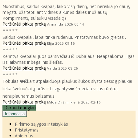
Nuostabus, saldus kvapas, laiko visą dieną, net nereikia jo daug,
mėgstu užsitepti ant vidinės alkūnės dalies ir už ausų.
Komplimentų sulaukiu visada :))
Peržiūrėti pirktą prekę
Armanda
2026-06-14
⭐⭐⭐⭐⭐
Saldūs kvepalai, labai tinka rudeniui. Pristatymas buvo greitas .
Peržiūrėti pirktą prekę
Elija
2025-09-16
⭐⭐⭐⭐⭐
Kerintys kvepalai. Juos parsivežiau iš Dubajaus. Neapsakomai ilgas
išsilaikymas ir begalinis šleifas.
Peržiūrėti pirktą prekę
Vaida
2025-08-26
⭐⭐⭐⭐⭐
Tobulas ❤️iškart atpalaiduoja plaukus šukos slysta tiesiog plaukai
lieka švelnučiai ,purūs ir blizgantys❤️Išmeciau visus tūrėtus
nenuplaunamus balzamus
Peržiūrėti pirktą prekę
Milda Diržininkienė
2025-02-16
Užkrauti daugiau
Informacija
Pirkimo sąlygos ir taisyklės
Pristatymas
Apie mus