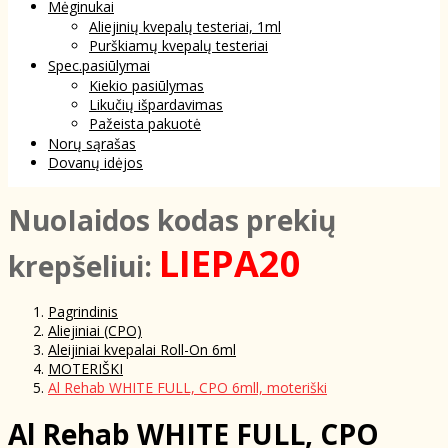
Mėginukai
Aliejinių kvepalų testeriai, 1ml
Purškiamų kvepalų testeriai
Spec.pasiūlymai
Kiekio pasiūlymas
Likučių išpardavimas
Pažeista pakuotė
Norų sąrašas
Dovanų idėjos
NuoIaidos kodas prekių
LIEPA20
krepšeliui:
Pagrindinis
Aliejiniai (CPO)
Aleijiniai kvepalai Roll-On 6ml
MOTERIŠKI
Al Rehab WHITE FULL, CPO 6mll, moteriški
Al Rehab WHITE FULL, CPO