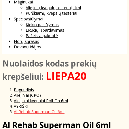
Mėginukai
Aliejinių kvepalų testeriai, 1ml
Purškiamų kvepalų testeriai
Spec.pasiūlymai
Kiekio pasiūlymas
Likučių išpardavimas
Pažeista pakuotė
Norų sąrašas
Dovanų idėjos
NuoIaidos kodas prekių
LIEPA20
krepšeliui:
Pagrindinis
Aliejiniai (CPO)
Aleijiniai kvepalai Roll-On 6ml
VYRIŠKI
Al Rehab Superman Oil 6ml
Al Rehab Superman Oil 6ml