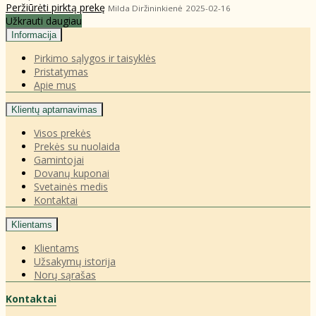
Peržiūrėti pirktą prekę
Milda Diržininkienė
2025-02-16
Užkrauti daugiau
Informacija
Pirkimo sąlygos ir taisyklės
Pristatymas
Apie mus
Klientų aptarnavimas
Visos prekės
Prekės su nuolaida
Gamintojai
Dovanų kuponai
Svetainės medis
Kontaktai
Klientams
Klientams
Užsakymų istorija
Norų sąrašas
Kontaktai