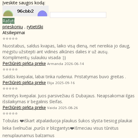
Įveskite saugos kodą:
Rašyti
prieskonių
,
rytietiški
Atsiliepimai
⭐⭐⭐⭐⭐
Nuostabus, saldus kvapas, laiko visą dieną, net nereikia jo daug,
mėgstu užsitepti ant vidinės alkūnės dalies ir už ausų.
Komplimentų sulaukiu visada :))
Peržiūrėti pirktą prekę
Armanda
2026-06-14
⭐⭐⭐⭐⭐
Saldūs kvepalai, labai tinka rudeniui. Pristatymas buvo greitas .
Peržiūrėti pirktą prekę
Elija
2025-09-16
⭐⭐⭐⭐⭐
Kerintys kvepalai. Juos parsivežiau iš Dubajaus. Neapsakomai ilgas
išsilaikymas ir begalinis šleifas.
Peržiūrėti pirktą prekę
Vaida
2025-08-26
⭐⭐⭐⭐⭐
Tobulas ❤️iškart atpalaiduoja plaukus šukos slysta tiesiog plaukai
lieka švelnučiai ,purūs ir blizgantys❤️Išmeciau visus tūrėtus
nenuplaunamus balzamus