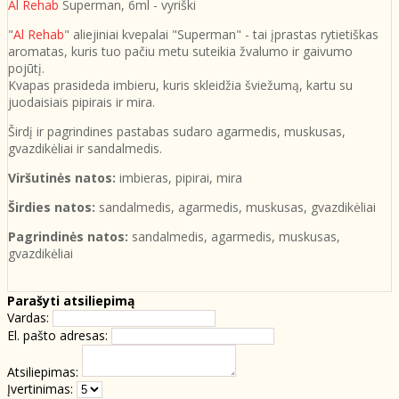
Al Rehab
Superman, 6ml - vyriški
"
Al Rehab
" aliejiniai kvepalai "Superman" - tai įprastas rytietiškas
aromatas, kuris tuo pačiu metu suteikia žvalumo ir gaivumo
pojūtį.
Kvapas prasideda imbieru, kuris skleidžia šviežumą, kartu su
juodaisiais pipirais ir mira.
Širdį ir pagrindines pastabas sudaro agarmedis, muskusas,
gvazdikėliai ir sandalmedis.
Viršutinės natos:
imbieras, pipirai, mira
Širdies natos:
sandalmedis, agarmedis, muskusas, gvazdikėliai
Pagrindinės natos:
sandalmedis, agarmedis, muskusas,
gvazdikėliai
Parašyti atsiliepimą
Vardas:
El. pašto adresas:
Atsiliepimas:
Įvertinimas: