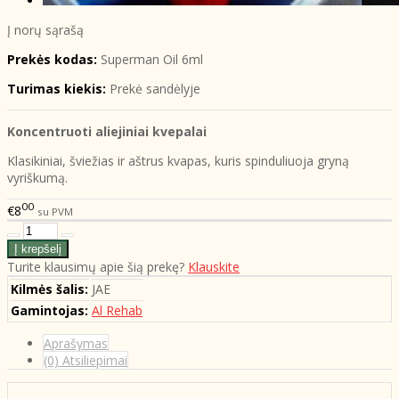
Į norų sąrašą
Prekės kodas:
Superman Oil 6ml
Turimas kiekis:
Prekė sandėlyje
Koncentruoti aliejiniai kvepalai
Klasikiniai, šviežias ir aštrus kvapas, kuris spinduliuoja gryną
vyriškumą.
00
€8
su PVM
Turite klausimų apie šią prekę?
Klauskite
Kilmės šalis:
JAE
Gamintojas:
Al Rehab
Aprašymas
(0) Atsiliepimai