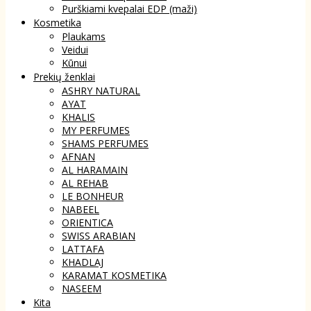
Purškiami kvepalai EDP (maži)
Kosmetika
Plaukams
Veidui
Kūnui
Prekių ženklai
ASHRY NATURAL
AYAT
KHALIS
MY PERFUMES
SHAMS PERFUMES
AFNAN
AL HARAMAIN
AL REHAB
LE BONHEUR
NABEEL
ORIENTICA
SWISS ARABIAN
LATTAFA
KHADLAJ
KARAMAT KOSMETIKA
NASEEM
Kita