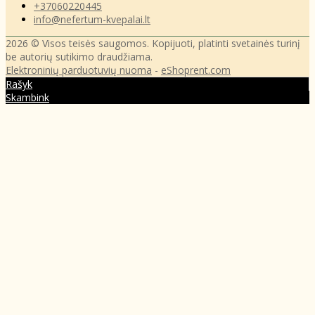
+37060220445
info@nefertum-kvepalai.lt
2026 © Visos teisės saugomos. Kopijuoti, platinti svetainės turinį
be autorių sutikimo draudžiama.
Elektroninių parduotuvių nuoma
-
eShoprent.com
Rašyk
Skambink