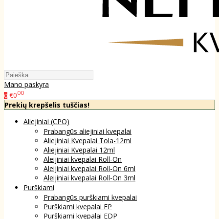
Mano paskyra
00
€0
0
Prekių krepšelis tuščias!
Aliejiniai (CPO)
Prabangūs aliejiniai kvepalai
Aliejiniai Kvepalai Tola-12ml
Aliejiniai Kvepalai 12ml
Aleijiniai kvepalai Roll-On
Aleijiniai kvepalai Roll-On 6ml
Aleijiniai kvepalai Roll-On 3ml
Purškiami
Prabangūs purškiami kvepalai
Purškiami kvepalai EP
Purškiami kvepalai EDP