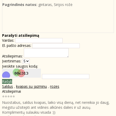
Pagrindinės natos:
gintaras, Sirijos rožė
Parašyti atsiliepimą
Vardas:
El. pašto adresas:
Atsiliepimas:
Įvertinimas:
Įveskite saugos kodą:
Rašyti
Saldus
,
kvapas su jazminu
,
rozes
Atsiliepimai
⭐⭐⭐⭐⭐
Nuostabus, saldus kvapas, laiko visą dieną, net nereikia jo daug,
mėgstu užsitepti ant vidinės alkūnės dalies ir už ausų.
Komplimentų sulaukiu visada :))