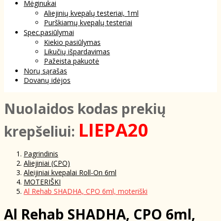
Mėginukai
Aliejinių kvepalų testeriai, 1ml
Purškiamų kvepalų testeriai
Spec.pasiūlymai
Kiekio pasiūlymas
Likučių išpardavimas
Pažeista pakuotė
Norų sąrašas
Dovanų idėjos
NuoIaidos kodas prekių
LIEPA20
krepšeliui:
Pagrindinis
Aliejiniai (CPO)
Aleijiniai kvepalai Roll-On 6ml
MOTERIŠKI
Al Rehab SHADHA, CPO 6ml, moteriški
Al Rehab SHADHA, CPO 6ml,