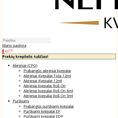
Mano paskyra
00
€0
0
Prekių krepšelis tuščias!
Aliejiniai (CPO)
Prabangūs aliejiniai kvepalai
Aliejiniai Kvepalai Tola-12ml
Aliejiniai Kvepalai 12ml
Aleijiniai kvepalai Roll-On
Aleijiniai kvepalai Roll-On 6ml
Aleijiniai kvepalai Roll-On 3ml
Purškiami
Prabangūs purškiami kvepalai
Purškiami kvepalai EP
Purškiami kvepalai EDP