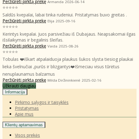
Peržiūrėti pirktą prekę
Armanda
2026-06-14
⭐⭐⭐⭐⭐
Saldūs kvepalai, labai tinka rudeniui. Pristatymas buvo greitas .
Peržiūrėti pirktą prekę
Elija
2025-09-16
⭐⭐⭐⭐⭐
Kerintys kvepalai. Juos parsivežiau iš Dubajaus. Neapsakomai ilgas
išsilaikymas ir begalinis šleifas.
Peržiūrėti pirktą prekę
Vaida
2025-08-26
⭐⭐⭐⭐⭐
Tobulas ❤️iškart atpalaiduoja plaukus šukos slysta tiesiog plaukai
lieka švelnučiai ,purūs ir blizgantys❤️Išmeciau visus tūrėtus
nenuplaunamus balzamus
Peržiūrėti pirktą prekę
Milda Diržininkienė
2025-02-16
Užkrauti daugiau
Informacija
Pirkimo sąlygos ir taisyklės
Pristatymas
Apie mus
Klientų aptarnavimas
Visos prekės