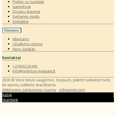
Prekės su nuolaida
Gamintojai
Dovanų kuponai
Svetainės medis
Kontaktai
Klientams
Klientams
Užsakymų istorija
Norų sąrašas
Kontaktai
+37060220445
info@nefertum-kvepalai.lt
2026 © Visos teisės saugomos. Kopijuoti, platinti svetainės turinį
be autorių sutikimo draudžiama.
Elektroninių parduotuvių nuoma
-
eShoprent.com
Rašyk
Skambink