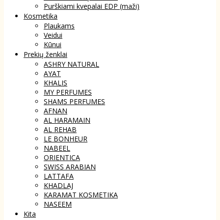
Purškiami kvepalai EDP (maži)
Kosmetika
Plaukams
Veidui
Kūnui
Prekių ženklai
ASHRY NATURAL
AYAT
KHALIS
MY PERFUMES
SHAMS PERFUMES
AFNAN
AL HARAMAIN
AL REHAB
LE BONHEUR
NABEEL
ORIENTICA
SWISS ARABIAN
LATTAFA
KHADLAJ
KARAMAT KOSMETIKA
NASEEM
Kita