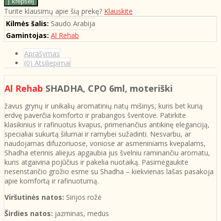
Turite klausimų apie šią prekę?
Klauskite
Kilmės šalis:
Saudo Arabija
Gamintojas:
Al Rehab
Aprašymas
(0) Atsiliepimai
Al Rehab
SHADHA, CPO 6ml, moteriški
žavus grynų ir unikalių aromatinių natų mišinys, kuris bet kurią
erdvę paverčia komforto ir prabangos šventove. Patirkite
klasikinius ir rafinuotus kvapus, primenančius antikinę eleganciją,
specialiai sukurtą šilumai ir ramybei sužadinti. Nesvarbu, ar
naudojamas difuzoriuose, voniose ar asmeniniams kvepalams,
Shadha eterinis aliejus apgaubia jus švelniu raminančiu aromatu,
kuris atgaivina pojūčius ir pakelia nuotaiką. Pasimėgaukite
nesenstančio grožio esme su Shadha – kiekvienas lašas pasakoja
apie komfortą ir rafinuotumą.
Viršutinės natos:
Sirijos rožė
Širdies natos:
jazminas, medus