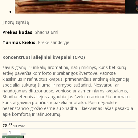
Į norų sąrašą
Prekės kodas:
Shadha 6ml
Turimas kiekis:
Prekė sandėlyje
Koncentruoti aliejiniai kvepalai (CPO)
žavus grynų ir unikalių aromatinių natų mišinys, kuris bet kurią
erdvę paverčia komforto ir prabangos šventove. Patirkite
klasikinius ir rafinuotus kvapus, primenančius antikinę eleganciją,
specialiai sukurtą šilumai ir ramybei sužadinti. Nesvarbu, ar
naudojamas difuzoriuose, voniose ar asmeniniams kvepalams,
Shadha eterinis aliejus apgaubia jus švelniu raminančiu aromatu,
kuris atgaivina pojūčius ir pakelia nuotaiką. Pasimėgaukite
nesenstančio grožio esme su Shadha – kiekvienas lašas pasakoja
apie komfortą ir rafinuotumą.
00
€8
su PVM