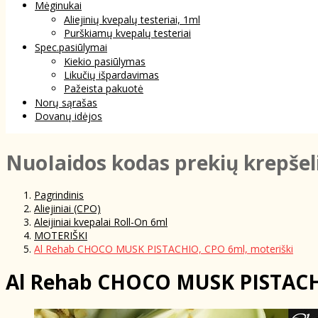
Mėginukai
Aliejinių kvepalų testeriai, 1ml
Purškiamų kvepalų testeriai
Spec.pasiūlymai
Kiekio pasiūlymas
Likučių išpardavimas
Pažeista pakuotė
Norų sąrašas
Dovanų idėjos
NuoIaidos kodas prekių krepšel
Pagrindinis
Aliejiniai (CPO)
Aleijiniai kvepalai Roll-On 6ml
MOTERIŠKI
Al Rehab CHOCO MUSK PISTACHIO, CPO 6ml, moteriški
Al Rehab CHOCO MUSK PISTACHI