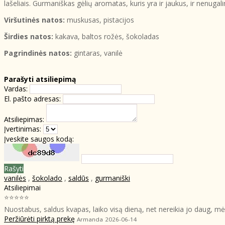
lašeliais. Gurmaniškas gėlių aromatas, kuris yra ir jaukus, ir nenugali
Viršutinės natos:
muskusas, pistacijos
Širdies natos:
kakava, baltos rožės, šokoladas
Pagrindinės natos:
gintaras, vanilė
Parašyti atsiliepimą
Vardas:
El. pašto adresas:
Atsiliepimas:
Įvertinimas:
Įveskite saugos kodą:
Rašyti
vanilės
,
šokolado
,
saldūs
,
gurmaniški
Atsiliepimai
⭐⭐⭐⭐⭐
Nuostabus, saldus kvapas, laiko visą dieną, net nereikia jo daug, mėg
Peržiūrėti pirktą prekę
Armanda
2026-06-14