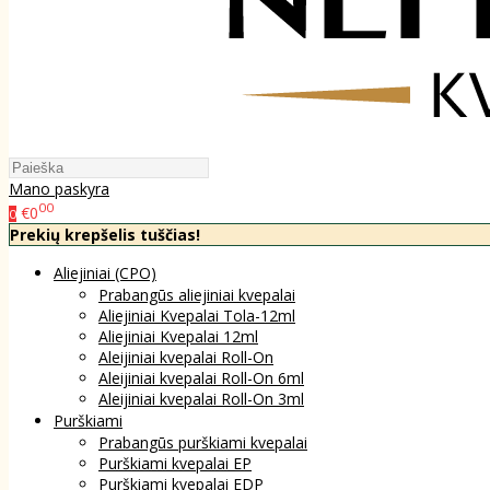
Mano paskyra
00
€0
0
Prekių krepšelis tuščias!
Aliejiniai (CPO)
Prabangūs aliejiniai kvepalai
Aliejiniai Kvepalai Tola-12ml
Aliejiniai Kvepalai 12ml
Aleijiniai kvepalai Roll-On
Aleijiniai kvepalai Roll-On 6ml
Aleijiniai kvepalai Roll-On 3ml
Purškiami
Prabangūs purškiami kvepalai
Purškiami kvepalai EP
Purškiami kvepalai EDP