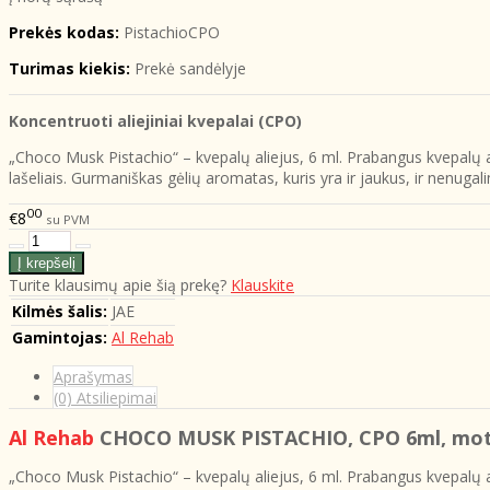
Prekės kodas:
PistachioCPO
Turimas kiekis:
Prekė sandėlyje
Koncentruoti aliejiniai kvepalai (CPO)
„Choco Musk Pistachio“ – kvepalų aliejus, 6 ml. Prabangus kvepalų a
lašeliais. Gurmaniškas gėlių aromatas, kuris yra ir jaukus, ir nenugali
00
€8
su PVM
Turite klausimų apie šią prekę?
Klauskite
Kilmės šalis:
JAE
Gamintojas:
Al Rehab
Aprašymas
(0) Atsiliepimai
Al Rehab
CHOCO MUSK PISTACHIO
, CPO 6ml, mot
„Choco Musk Pistachio“ – kvepalų aliejus, 6 ml. Prabangus kvepalų a