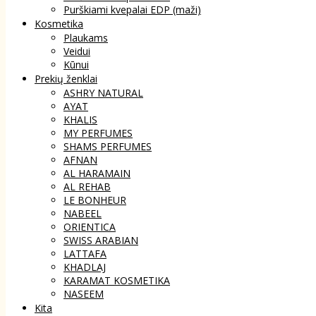
Purškiami kvepalai EDP (maži)
Kosmetika
Plaukams
Veidui
Kūnui
Prekių ženklai
ASHRY NATURAL
AYAT
KHALIS
MY PERFUMES
SHAMS PERFUMES
AFNAN
AL HARAMAIN
AL REHAB
LE BONHEUR
NABEEL
ORIENTICA
SWISS ARABIAN
LATTAFA
KHADLAJ
KARAMAT KOSMETIKA
NASEEM
Kita