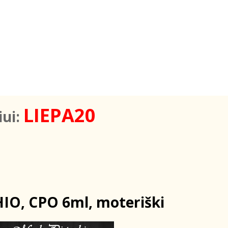
LIEPA20
iui:
O, CPO 6ml, moteriški