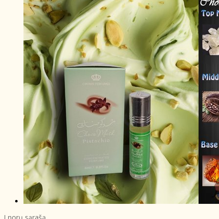
Į norų sąrašą