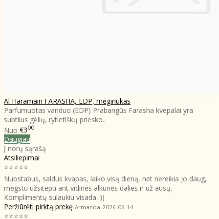
Al Haramain FARASHA, EDP, mėginukas
Parfumuotas vanduo (EDP) Prabangūs Farasha kvepalai yra
subtilus gėlių, rytietiškų priesko..
00
Nuo
€3
Daugiau
Į norų sąrašą
Atsiliepimai
⭐⭐⭐⭐⭐
Nuostabus, saldus kvapas, laiko visą dieną, net nereikia jo daug,
mėgstu užsitepti ant vidinės alkūnės dalies ir už ausų.
Komplimentų sulaukiu visada :))
Peržiūrėti pirktą prekę
Armanda
2026-06-14
⭐⭐⭐⭐⭐