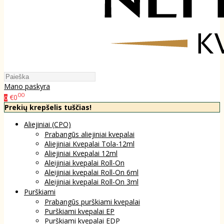
Mano paskyra
00
€0
0
Prekių krepšelis tuščias!
Aliejiniai (CPO)
Prabangūs aliejiniai kvepalai
Aliejiniai Kvepalai Tola-12ml
Aliejiniai Kvepalai 12ml
Aleijiniai kvepalai Roll-On
Aleijiniai kvepalai Roll-On 6ml
Aleijiniai kvepalai Roll-On 3ml
Purškiami
Prabangūs purškiami kvepalai
Purškiami kvepalai EP
Purškiami kvepalai EDP