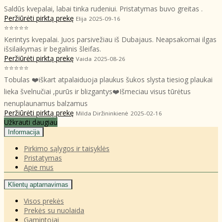
Saldūs kvepalai, labai tinka rudeniui. Pristatymas buvo greitas .
Peržiūrėti pirktą prekę
Elija
2025-09-16
⭐⭐⭐⭐⭐
Kerintys kvepalai. Juos parsivežiau iš Dubajaus. Neapsakomai ilgas
išsilaikymas ir begalinis šleifas.
Peržiūrėti pirktą prekę
Vaida
2025-08-26
⭐⭐⭐⭐⭐
Tobulas ❤️iškart atpalaiduoja plaukus šukos slysta tiesiog plaukai
lieka švelnučiai ,purūs ir blizgantys❤️Išmeciau visus tūrėtus
nenuplaunamus balzamus
Peržiūrėti pirktą prekę
Milda Diržininkienė
2025-02-16
Užkrauti daugiau
Informacija
Pirkimo sąlygos ir taisyklės
Pristatymas
Apie mus
Klientų aptarnavimas
Visos prekės
Prekės su nuolaida
Gamintojai