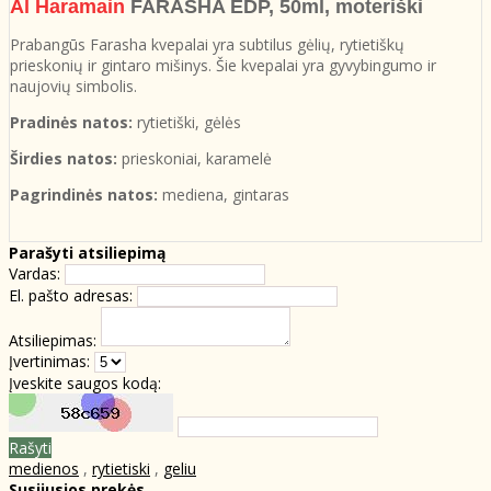
Al Haramain
FARASHA EDP, 50ml, moteriški
Prabangūs Farasha kvepalai yra subtilus gėlių, rytietiškų
prieskonių ir gintaro mišinys. Šie kvepalai yra gyvybingumo ir
naujovių simbolis.
Pradinės natos:
rytietiški, gėlės
Širdies natos:
prieskoniai, karamelė
Pagrindinės natos:
mediena, gintaras
Parašyti atsiliepimą
Vardas:
El. pašto adresas:
Atsiliepimas:
Įvertinimas:
Įveskite saugos kodą:
Rašyti
medienos
,
rytietiski
,
geliu
Susijusios prekės