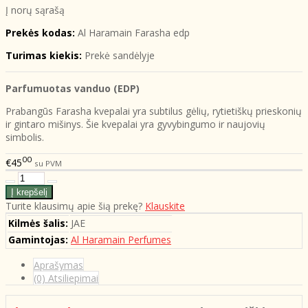
Į norų sąrašą
Prekės kodas:
Al Haramain Farasha edp
Turimas kiekis:
Prekė sandėlyje
Parfumuotas vanduo (EDP)
Prabangūs Farasha kvepalai yra subtilus gėlių, rytietiškų prieskonių
ir gintaro mišinys. Šie kvepalai yra gyvybingumo ir naujovių
simbolis.
00
€45
su PVM
Turite klausimų apie šią prekę?
Klauskite
Kilmės šalis:
JAE
Gamintojas:
Al Haramain Perfumes
Aprašymas
(0) Atsiliepimai