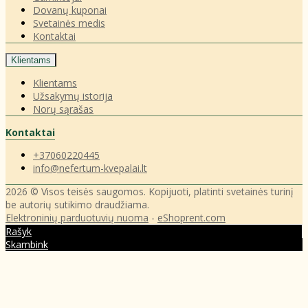
Dovanų kuponai
Svetainės medis
Kontaktai
Klientams
Klientams
Užsakymų istorija
Norų sąrašas
Kontaktai
+37060220445
info@nefertum-kvepalai.lt
2026 © Visos teisės saugomos. Kopijuoti, platinti svetainės turinį
be autorių sutikimo draudžiama.
Elektroninių parduotuvių nuoma
-
eShoprent.com
Rašyk
Skambink