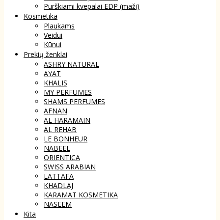
Purškiami kvepalai EDP (maži)
Kosmetika
Plaukams
Veidui
Kūnui
Prekių ženklai
ASHRY NATURAL
AYAT
KHALIS
MY PERFUMES
SHAMS PERFUMES
AFNAN
AL HARAMAIN
AL REHAB
LE BONHEUR
NABEEL
ORIENTICA
SWISS ARABIAN
LATTAFA
KHADLAJ
KARAMAT KOSMETIKA
NASEEM
Kita