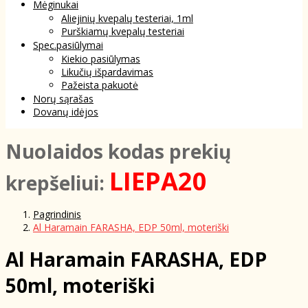
Mėginukai
Aliejinių kvepalų testeriai, 1ml
Purškiamų kvepalų testeriai
Spec.pasiūlymai
Kiekio pasiūlymas
Likučių išpardavimas
Pažeista pakuotė
Norų sąrašas
Dovanų idėjos
NuoIaidos kodas prekių
LIEPA20
krepšeliui:
Pagrindinis
Al Haramain FARASHA, EDP 50ml, moteriški
Al Haramain FARASHA, EDP
50ml, moteriški