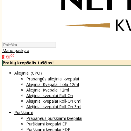
Mano paskyra
00
€0
0
Prekių krepšelis tuščias!
Aliejiniai (CPO)
Prabangūs aliejiniai kvepalai
Aliejiniai Kvepalai Tola-12ml
Aliejiniai Kvepalai 12ml
Aleijiniai kvepalai Roll-On
Aleijiniai kvepalai Roll-On 6ml
Aleijiniai kvepalai Roll-On 3ml
Purškiami
Prabangūs purškiami kvepalai
Purškiami kvepalai EP
Purškiami kvepalai EDP