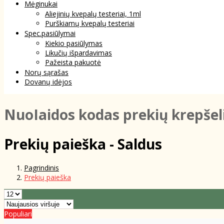
Mėginukai
Aliejinių kvepalų testeriai, 1ml
Purškiamų kvepalų testeriai
Spec.pasiūlymai
Kiekio pasiūlymas
Likučių išpardavimas
Pažeista pakuotė
Norų sąrašas
Dovanų idėjos
NuoIaidos kodas prekių krepšel
Prekių paieška - Saldus
Pagrindinis
Prekių paieška
Populiari