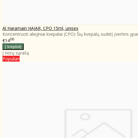
Al Haramain HAJAR, CPO 15ml, unisex
Koncentruoti aliejiniai kvepalai (CPO) Šių kvepalų sudėtį įvertins ypa
00
€14
Į norų sąrašą
Populiari