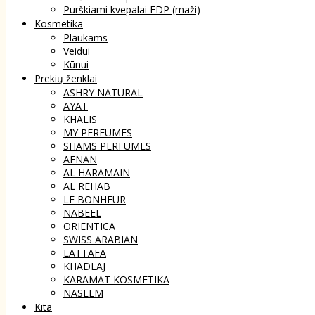
Purškiami kvepalai EDP (maži)
Kosmetika
Plaukams
Veidui
Kūnui
Prekių ženklai
ASHRY NATURAL
AYAT
KHALIS
MY PERFUMES
SHAMS PERFUMES
AFNAN
AL HARAMAIN
AL REHAB
LE BONHEUR
NABEEL
ORIENTICA
SWISS ARABIAN
LATTAFA
KHADLAJ
KARAMAT KOSMETIKA
NASEEM
Kita