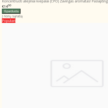
Koncentruoti aliejiniai kvepalai (CPO) Žavingas aromatas! Paslaptingas
00
€14
Į norų sąrašą
Populiari